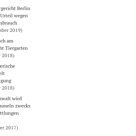
ericht Berlin
 Urteil wegen
sbrauch
mber 2019)
uch am
ht Tiergarten
r 2018)
gerische
elt
igung
r 2018)
nwalt wird
ammeln zwecks
ttlungen
er 2017)