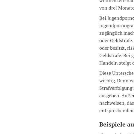
wirklichkeitsna
von drei Monaten
Bei Jugendporno
jugendpornograp
zugänglich macht
oder Geldstrafe.
oder besitzt, ris
Geldstrafe. Be
Handeln steigt 
Diese Untersche
wichtig. Denn we
Strafverfolgung
ausgehen. Außer
nachweisen, dass
entsprechendem 
Beispiele au