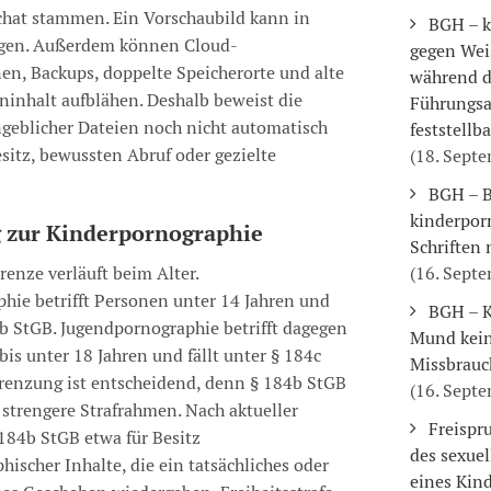
hat stammen. Ein Vorschaubild kann in
BGH – k
egen. Außerdem können Cloud-
gegen We
en, Backups, doppelte Speicherorte und alte
während d
ninhalt aufblähen. Deshalb beweist die
Führungsa
geblicher Dateien noch nicht automatisch
feststellba
sitz, bewussten Abruf oder gezielte
(18. Sept
BGH – B
kinderpor
 zur Kinderpornographie
Schriften 
renze verläuft beim Alter.
(16. Sept
hie betrifft Personen unter 14 Jahren und
BGH – K
4b StGB. Jugendpornographie betrifft dagegen
Mund kein
is unter 18 Jahren und fällt unter § 184c
Missbrauc
renzung ist entscheidend, denn § 184b StGB
(16. Sept
 strengere Strafrahmen. Nach aktueller
Freispr
 184b StGB etwa für Besitz
des sexue
ischer Inhalte, die ein tatsächliches oder
eines Kin