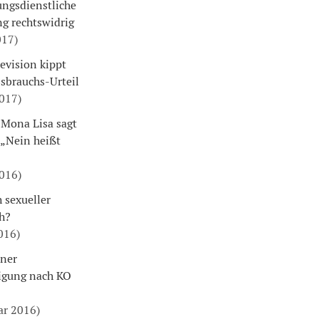
ngsdienstliche
g rechtswidrig
017)
evision kippt
sbrauchs-Urteil
2017)
 Mona Lisa sagt
 „Nein heißt
2016)
 sexueller
h?
016)
iner
igung nach KO
ar 2016)