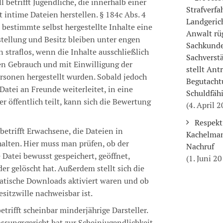
ll betrifft Jugendliche, die innerhalb einer
Strafverf
 intime Dateien herstellen. § 184c Abs. 4
Landgeric
 bestimmte selbst hergestellte Inhalte eine
Anwalt rü
ellung und Besitz bleiben unter engen
Sachkunde
 straflos, wenn die Inhalte ausschließlich
Sachverst
n Gebrauch und mit Einwilligung der
stellt Ant
ersonen hergestellt wurden. Sobald jedoch
Begutacht
Datei an Freunde weiterleitet, in eine
Schuldfähi
er öffentlich teilt, kann sich die Bewertung
(4. April 
Respekt
 betrifft Erwachsene, die Dateien in
Kachelman
alten. Hier muss man prüfen, ob der
Nachruf
 Datei bewusst gespeichert, geöffnet,
(1. Juni 2
der gelöscht hat. Außerdem stellt sich die
atische Downloads aktiviert waren und ob
sitzwille nachweisbar ist.
betrifft scheinbar minderjährige Darsteller.
ssungsgericht hat zur Scheinjugendlichkeit