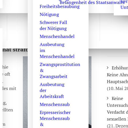
Ver
Jugendpornographie
Befangenheit des Staatsanwalts
Freiheitsberaubung
Unt
Nötigung
Schwerer Fall
der Nötigung
Menschenhandel
BEITRÄGE
graphie: Wann wird ein Bild,
Ausbeutung
RUBRIK "
Chat strafbar?
im
Menschenhandel
Zwangsprostitution
phie
Erhöhun
&
te oft
Keine Ahn
Zwangsarbeit
t.
Hauptsach
Ausbeutung
lles mit
(10. Mai 2
der
Arbeitskraft
Keine
ng,
Menschenraub
Untersuch
tellten
Verdacht 
Erpresserischer
Menschenraub
sexuellen
nem
&
(21. Deze