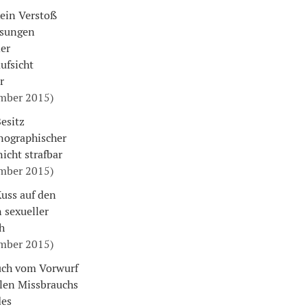
ein Verstoß
isungen
er
ufsicht
r
ember 2015)
esitz
nographischer
nicht strafbar
ember 2015)
uss auf den
 sexueller
h
ember 2015)
uch vom Vorwurf
llen Missbrauchs
des