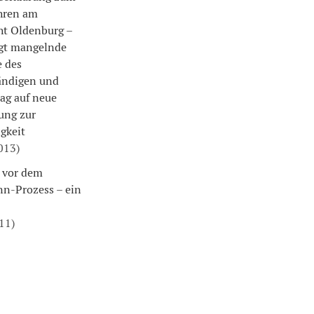
ahren am
ht Oldenburg –
gt mangelnde
 des
ändigen und
rag auf neue
ung zur
gkeit
2013)
 vor dem
n-Prozess – ein
011)