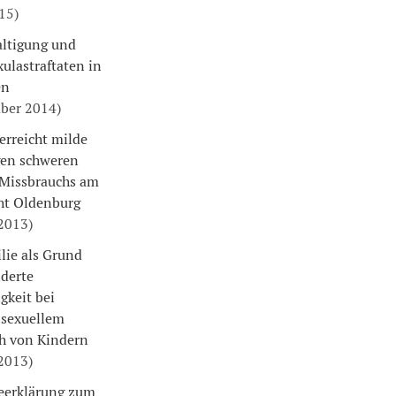
015)
ltigung und
ulastraftaten in
en
mber 2014)
erreicht milde
gen schweren
 Missbrauchs am
ht Oldenburg
 2013)
lie als Grund
nderte
gkeit bei
sexuellem
h von Kindern
 2013)
seerklärung zum