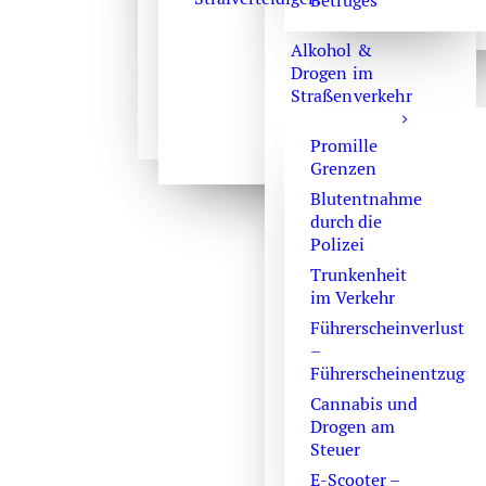
Betruges
Alkohol &
Drogen im
Straßenverkehr
Promille
Jugendporno
Grenzen
Video oder 
Blutentnahme
durch die
Der Vorwurf
Polizei
Jugendpornogra
Trunkenheit
trifft Beschuldig
im Verkehr
völlig unerwarte
Führerscheinverlust
Häufig beginnt a
–
einer
Führerscheinentzug
Hausdurchsuchu
Cannabis und
einem sicherges
Drogen am
Handy, einer
Steuer
Chatgruppe, ei
E-Scooter –