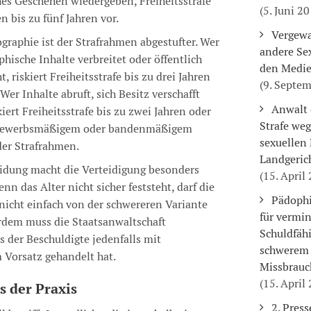
hes Geschehen wiedergeben, Freiheitsstrafe
(5. Juni 2
 bis zu fünf Jahren vor.
Vergewa
graphie ist der Strafrahmen abgestufter. Wer
andere Sex
hische Inhalte verbreitet oder öffentlich
den Medi
, riskiert Freiheitsstrafe bis zu drei Jahren
(9. Septe
 Wer Inhalte abruft, sich Besitz verschafft
Anwalt 
kiert Freiheitsstrafe bis zu zwei Jahren oder
Strafe we
i gewerbsmäßigem oder bandenmäßigem
sexuellen
der Strafrahmen.
Landgeric
idung macht die Verteidigung besonders
(15. April
nn das Alter nicht sicher feststeht, darf die
Pädophi
 nicht einfach von der schwereren Variante
für vermi
dem muss die Staatsanwaltschaft
Schuldfähi
 der Beschuldigte jedenfalls mit
schwerem 
Vorsatz gehandelt hat.
Missbrauc
(15. April
s der Praxis
2. Pres