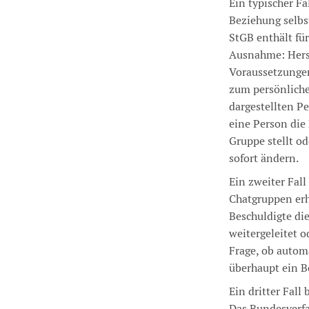
Ein typischer Fa
Beziehung selbst
StGB enthält für
Ausnahme: Herst
Voraussetzungen
zum persönliche
dargestellten P
eine Person die 
Gruppe stellt od
sofort ändern.
Ein zweiter Fall
Chatgruppen erh
Beschuldigte die
weitergeleitet o
Frage, ob autom
überhaupt ein Be
Ein dritter Fall 
Das Bundesverfa