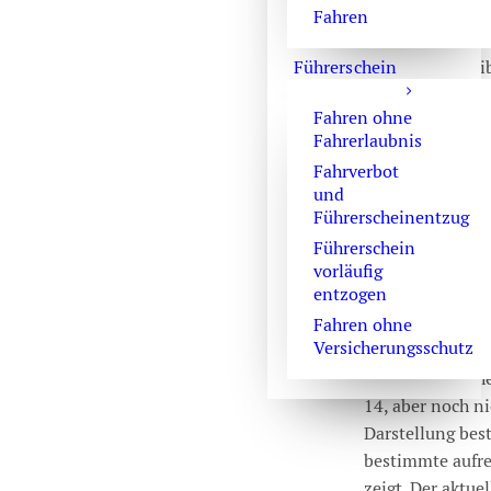
Cloud-Fund ode
Fahren
Meldung eines
Führerschein
Plattformbetreib
Danach steht pl
Fahren ohne
ein schwerer se
Fahrerlaubnis
Außerdem drohen
Fahrverbot
Reputationsschä
und
Geräte. Deshalb
Führerscheinentzug
Verteidigung an
Führerschein
Rechtsgrundlage
vorläufig
entzogen
wer jugendpornog
zugänglich mach
Fahren ohne
Versicherungsschutz
besitzt oder abr
pornographischer
14, aber noch ni
Darstellung bes
bestimmte aufre
zeigt. Der aktue