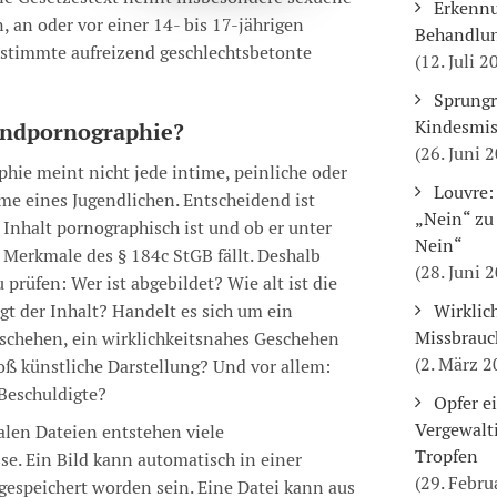
Erkennu
 an oder vor einer 14- bis 17-jährigen
Behandlun
stimmte aufreizend geschlechtsbetonte
(12. Juli 2
Sprungr
Kindesmis
endpornographie?
(26. Juni 
hie meint nicht jede intime, peinliche oder
Louvre:
e eines Jugendlichen. Entscheidend ist
„Nein“ zu
 Inhalt pornographisch ist und ob er unter
Nein“
 Merkmale des § 184c StGB fällt. Deshalb
(28. Juni 
rüfen: Wer ist abgebildet? Wie alt ist die
gt der Inhalt? Handelt es sich um ein
Wirklich
Missbrauc
eschehen, ein wirklichkeitsnahes Geschehen
(2. März 2
oß künstliche Darstellung? Und vor allem:
Beschuldigte?
Opfer e
Vergewalt
alen Dateien entstehen viele
Tropfen
se. Ein Bild kann automatisch in einer
(29. Febru
espeichert worden sein. Eine Datei kann aus