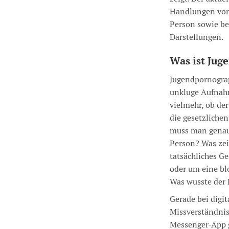
Handlungen von,
Person sowie be
Darstellungen.
Was ist Jug
Jugendpornograp
unkluge Aufnahm
vielmehr, ob der
die gesetzlichen
muss man genau p
Person? Was zei
tatsächliches G
oder um eine bl
Was wusste der 
Gerade bei digit
Missverständnis
Messenger-App g