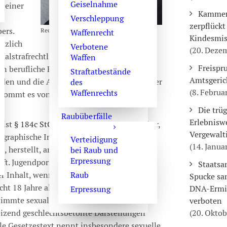
Geiselnahme
r einer
Kammerg
Verschleppung
zerpflückt
ers.
Rechtsanwalt Oliver Marson
Waffenrecht
Kindesmis
ötzlich
Verbotene
(20. Deze
xualstrafrechtlicher Vorwurf im Raum.
Waffen
Freispr
 berufliche Folgen, familiäre Konflikte,
Straftatbestände
Amtsgeric
den und die Auswertung sämtlicher digitaler
des
(8. Februa
Waffenrechts
 kommt es von Anfang an auf präzise
.
Die trü
Raubüberfälle
Erlebnisw
 ist
§ 184c StGB.
Danach macht sich strafbar,
Vergewalt
raphische Inhalte verbreitet, öffentlich
Verteidigung
(14. Janua
t, herstellt, anderen zugänglich macht,
bei Raub und
Erpressung
uft. Jugendpornographisch ist ein
Staatsa
 Inhalt, wenn er eine Person betrifft, die
Raub
Spucke s
cht 18 Jahre alt ist, und wenn die
DNA-Ermi
Erpressung
timmte sexualbezogene Inhalte oder
verboten
izend geschlechtsbetonte Darstellungen
(20. Oktob
lle Gesetzestext nennt insbesondere sexuelle