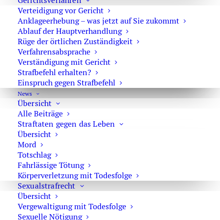
Gerichtsverfahren
ohne öffentliche Hauptverhandlung
zu erreichen.
Verteidigung vor Gericht
Anklageerhebung – was jetzt auf Sie zukommt
Strafverteidigung in allen Verfahrensstadien
Ablauf der Hauptverhandlung
Rüge der örtlichen Zuständigkeit
Als Strafverteidiger in Berlin vertrete ich Sie:
Verfahrensabsprache
Verständigung mit Gericht
Strafbefehl erhalten?
im
Ermittlungsverfahren
Einspruch gegen Strafbefehl
nach
Anklageerhebung
News
im
Strafbefehlsverfahren
Übersicht
Alle Beiträge
vor dem
Amtsgericht und Landgericht
Straftaten gegen das Leben
in der
Berufung
Übersicht
in der
Revision (BGH und Oberlandesgerichte)
Mord
Totschlag
Gerade im Ermittlungsverfahren werden die
Fahrlässige Tötung
entscheidenden Weichen gestellt. Eine frühzeitige
Körperverletzung mit Todesfolge
Verteidigung kann den Ausgang des Verfahrens
Sexualstrafrecht
Übersicht
maßgeblich beeinflussen.
Vergewaltigung mit Todesfolge
Sexuelle Nötigung
Ziel: Strafverfahren möglichst früh beenden