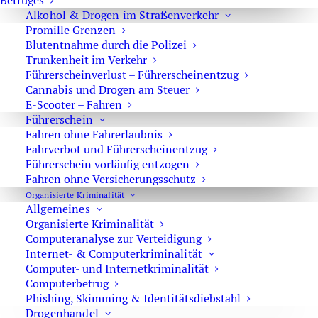
Betruges
Alkohol & Drogen im Straßenverkehr
Promille Grenzen
Blutentnahme durch die Polizei
Trunkenheit im Verkehr
Führerscheinverlust – Führerscheinentzug
Cannabis und Drogen am Steuer
Sexualstrafrecht
E-Scooter – Fahren
Führerschein
Fahren ohne Fahrerlaubnis
Fahrverbot und Führerscheinentzug
Strafverteidiger
mit Erfahrung
Führerschein vorläufig entzogen
Tabulose Strafverteidigung
?
Fahren ohne Versicherungsschutz
Organisierte Kriminalität
Vergewaltigung
&
sexuelle Nötigung
Allgemeines
Sexueller Missbrauch von Kindern
Organisierte Kriminalität
Computeranalyse zur Verteidigung
Kinderpornographie
Internet- & Computerkriminalität
Computer- und Internetkriminalität
Computerbetrug
Phishing, Skimming & Identitätsdiebstahl
Drogenhandel