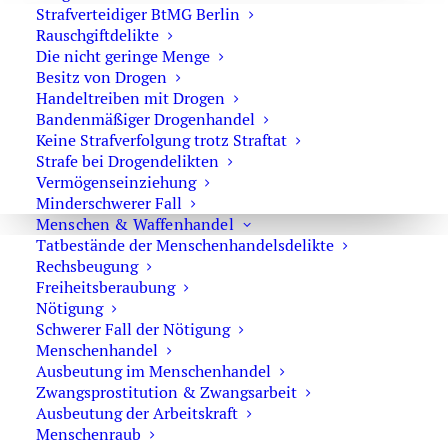
Strafverteidiger BtMG Berlin
Rauschgiftdelikte
Die nicht geringe Menge
Besitz von Drogen
Menschen- und Waffenhandel
Handeltreiben mit Drogen
Bandenmäßiger Drogenhandel
Keine Strafverfolgung trotz Straftat
Strafe bei Drogendelikten
Professionelle Strafverteidigung
für professionelle
Vermögenseinziehung
Kriminalität
Minderschwerer Fall
Computeranalyse
als Werkzeug zum Freispruch
Menschen & Waffenhandel
Tatbestände der Menschenhandelsdelikte
Menschenhandel
Rechsbeugung
Zwangsprostitution
Freiheitsberaubung
Nötigung
Waffenhandel
Schwerer Fall der Nötigung
Menschenhandel
Ausbeutung im Menschenhandel
Zwangsprostitution & Zwangsarbeit
Ausbeutung der Arbeitskraft
Menschenraub