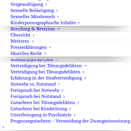
Vergewaltigung
Sexuelle Belästigung
In vielen Fällen kann eine Verteidigung darauf
Sexueller Missbrauch
ausgerichtet sein, das Verfahren bereits im
Kinderpornographische Inhalte
Ermittlungsstadium zu beenden:
Berufung & Revision
Übersicht
Weiteres
Einstellung mangels Tatverdachts (§ 170 Abs. 2 StPO)
Presserklärungen
Einstellung gegen Auflagen (§ 153a StPO)
Skurriles Recht
Vorteile:
Straftaten gegen das Leben
Verteidigung bei Tötungsdelikten
Verteidigung bei Tötungsdelikten
keine öffentliche Hauptverhandlung
Erfahrung in der Strafverteidigung
Schutz Ihrer Reputation
Notwehr vs. Notstand
Freispruch bei Notwehr
geringere persönliche und berufliche Belastung
Freispruch bei Notstand
Gutachten bei Tötungsdelikten
Schwerpunkte als Strafverteidiger in Berlin
Gutachten bei Kindstötung
Unterbringung in Psychiatrie
Allgemeines Strafrecht
Prognosegutachten – Vermeidung der Zwangseinweisung
Verteidigung bei sämtlichen strafrechtlichen Vorwürfen –