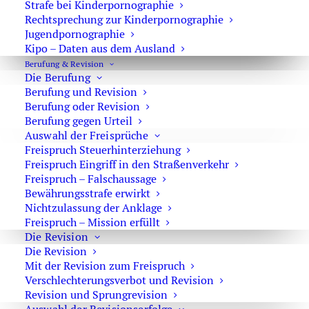
Strafe bei Kinderpornographie
❌ keine eigenständige Kommunikation mit Behörden
Rechtsprechung zur Kinderpornographie
Jugendpornographie
✔ sofort anwaltliche Beratung einholen
Kipo – Daten aus dem Ausland
Frühzeitige Verteidigung ist entscheidend.
Berufung & Revision
Die Berufung
Berufung und Revision
Berufung oder Revision
Berufung gegen Urteil
Auswahl der Freisprüche
Freispruch Steuerhinterziehung
Freispruch Eingriff in den Straßenverkehr
Freispruch – Falschaussage
Bewährungsstrafe erwirkt
Nichtzulassung der Anklage
Freispruch – Mission erfüllt
Die Revision
Die Revision
Mit der Revision zum Freispruch
Verschlechterungsverbot und Revision
Revision und Sprungrevision