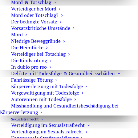
Mord & Totschlag
von Beginn des Ermittlungsverfahrens bis zur
Verteidiger bei Mord
gerichtlichen Entscheidung.
Mord oder Totschlag?
Der bedingte Vorsatz
Verkehrsstrafrecht
Vorsatzkritische Umstände
Mord
Verteidigung bei strafrechtlichen Vorwürfen im
Niedrige Beweggründe
Straßenverkehr, insbesondere bei Fahrerflucht,
Die Heimtücke
Trunkenheitsfahrt oder fahrlässiger Körperverletzung.
Verteidiger bei Totschlag
Die Kindstötung
In dubio pro reo
Wirtschaftsstrafrecht
Delikte mit Todesfolge & Gesundheitsschäden
Fahrlässige Tötung
Verteidigung von Unternehmen, Geschäftsführern und
Körperverletzung mit Todesfolge
leitenden Mitarbeitern bei Vorwürfen wie:
Vergewaltigung mit Todesfolge
Autorennen mit Todesfolge
Betrug
Misshandlung und Gesundheitsbeschädigung bei
Körperverletzung
Untreue
Sexual­strafrecht
Korruption
Verteidigung im Sexualstrafrecht
Geldwäsche
Verteidigung im Sexualstrafrecht