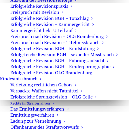
Auswahl der Revisionserfolge
Erfolgreiche Revisionspraxis
Freispruch mit Revision
Erfolgreiche Revision BGH – Totschlag
Erfolgreiche Revision – Kammergericht
Kammergericht hebt Urteil auf
Freispruch nach Revision – OLG Brandenburg
Freispruch nach Revision – Titelmissbrauch
RA Marson
Erfolgreiche Revision BGH – Kindstötung
Erfolgrteiche Revision BGH – sexueller Missbrauch
Erfolgreiche Revision BGH – Führungsaufsicht
Erfolgreiche Revision BGH – Kinderpornographie
Erfolgreiche Revision OLG Brandenburg –
Kindesmissbrauch
Verletzung rechtlichen Gehörs
Verpackte Waffen nicht Tatmittel
Erfolgreiche Sprungrevision – OLG Celle
Ausgewählte Schwerpunkte meiner
Rechte im Strafverfahren
Verteidigertätigkeit
Das Ermittlungsverfahren
Ermittlungsverfahren
Ladung zur Vernehmung
Offenbarung des Straftatvorwurfs