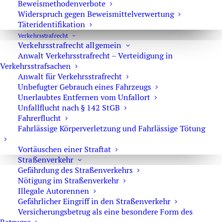
Beweismethodenverbote
Widerspruch gegen Beweismittelverwertung
Reform Sexualstrafrecht – Neue Vorschläge
Täteridentifikation
Ausländischer Führerschein in Deutschland
Verkehrs­strafrecht
Verkehrsstrafrecht allgemein
Anwalt Verkehrsstrafrecht – Verteidigung in
Verkehrsstrafsachen
Anwalt für Verkehrsstrafrecht
Unbefugter Gebrauch eines Fahrzeugs
Unerlaubtes Entfernen vom Unfallort
Unfallflucht nach § 142 StGB
Tötungsverbrechen
Fahrerflucht
Fahrlässige Körperverletzung und Fahrlässige Tötung
Strafverteidiger
bei Tötungsdelikten
Vortäuschen einer Straftat
Straßenverkehr
Mord
Gefährdung des Straßenverkehrs
Totschlag
Nötigung im Straßenverkehr
Illegale Autorennen
Kindstötung
Gefährlicher Eingriff in den Straßenverkehr
Fahrlässige Tötung
Versicherungsbetrug als eine besondere Form des