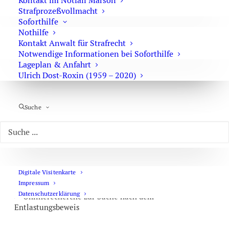
Kontakt im Notfall Marson
Sprungrevision
Strafprozeßvollmacht
Soforthilfe
Freispruch
mit der Revision
Nothilfe
Erfolge
in der Revision
Kontakt Anwalt für Strafrecht
Notwendige Informationen bei Soforthilfe
Verbot
der Schlechterstellung
Lageplan & Anfahrt
Ulrich Dost-Roxin (1959 – 2020)
Suche
Investigative Strafverteidigung
Elektronische Datenanalyse bei „Big Data“
Computergestützte Massendatenverarbeitung in
Digitale Visitenkarte
Großverfahren
Impressum
Datenschutzerklärung
Onlinerecherche zur Suche nach dem
Entlastungsbeweis