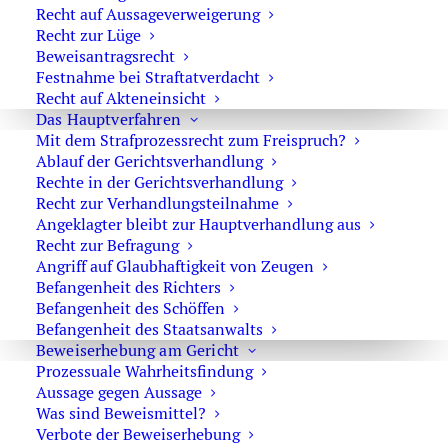
Recht auf Aussageverweigerung
1. Hilfe
Recht zur Lüge
Beweisantragsrecht
Festnahme bei Straftatverdacht
Schweigen
bei der Polizei
Recht auf Akteneinsicht
Das Hauptverfahren
Festnahme und Untersuchungshaft
Mit dem Strafprozessrecht zum Freispruch?
Hausdurchsuchung
Ablauf der Gerichtsverhandlung
Rechte in der Gerichtsverhandlung
Strafverteidiger
sofort beauftragen
Recht zur Verhandlungsteilnahme
Wahl-
oder
Pflichtverteidiger
Angeklagter bleibt zur Hauptverhandlung aus
Recht zur Befragung
Angriff auf Glaubhaftigkeit von Zeugen
Befangenheit des Richters
Befangenheit des Schöffen
Befangenheit des Staatsanwalts
Brennpunkt
Beweiserhebung am Gericht
Prozessuale Wahrheitsfindung
Aussage gegen Aussage
Was sind Beweismittel?
Verbote der Beweiserhebung
MPU nach Trunkenheitsfahrt