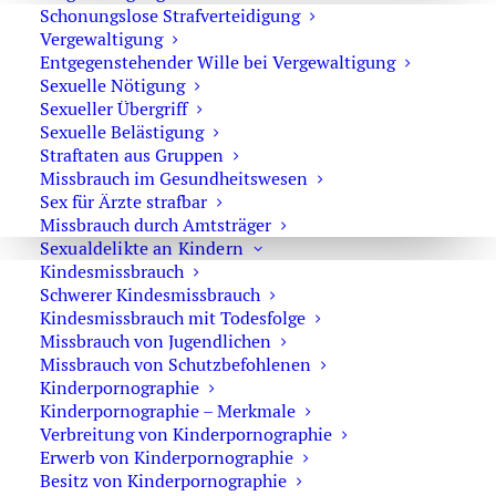
Schonungslose Strafverteidigung
Warum ein Strafverteidiger wichtig ist
Vergewaltigung
Entgegenstehender Wille bei Vergewaltigung
Ein Strafverfahren kann erhebliche Auswirkungen auf
Sexuelle Nötigung
Ihre persönliche und berufliche Situation haben.
Sexueller Übergriff
Sexuelle Belästigung
Als erfahrener Strafverteidiger in Berlin biete ich:
Straftaten aus Gruppen
Missbrauch im Gesundheitswesen
über 30 Jahre Erfahrung
Sex für Ärzte strafbar
konsequente und engagierte Verteidigung
Missbrauch durch Amtsträger
Sexualdelikte an Kindern
individuelle Strategie statt Standardlösungen
Kindesmissbrauch
diskrete und verlässliche Betreuung
Schwerer Kindesmissbrauch
Kindesmissbrauch mit Todesfolge
Ich vertrete Ihre Interessen mit Nachdruck gegenüber
Missbrauch von Jugendlichen
Polizei, Staatsanwaltschaft und Gericht.
Missbrauch von Schutzbefohlenen
Kinderpornographie
Was Sie jetzt tun sollten
Wenn gegen Sie ermittelt wird:
Kinderpornographie – Merkmale
Verbreitung von Kinderpornographie
Erwerb von Kinderpornographie
❌ keine Aussagen gegenüber Polizei oder
Besitz von Kinderpornographie
Staatsanwaltschaft