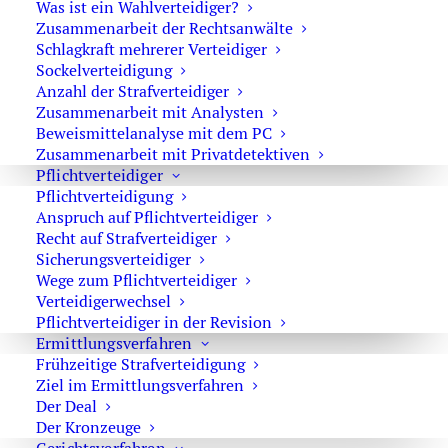
Was ist ein Wahlverteidiger?
Revision.
Zusammenarbeit der Rechtsanwälte
Schlagkraft mehrerer Verteidiger
Kanzlei am Kurfürstendamm in Berlin
Sockelverteidigung
Sofortkontakt:
+49 30 720 22 970
Anzahl der Strafverteidiger
Notruf bei Festnahme:
+49 171 654 3669
Zusammenarbeit mit Analysten
Beweismittelanalyse mit dem PC
Zusammenarbeit mit Privatdetektiven
Jetzt Kontakt aufnehmen – keine Aussage ohne
Pflichtverteidiger
Anwalt!
Pflichtverteidigung
Anspruch auf Pflichtverteidiger
Ihr Strafverteidiger in Berlin
Recht auf Strafverteidiger
Sicherungsverteidiger
Ich bin
Rechtsanwalt Oliver Marson, Fachanwalt für
Wege zum Pflichtverteidiger
Strafrecht
, und ausschließlich als Strafverteidiger tätig.
Verteidigerwechsel
Ich verteidige Mandanten in Berlin und bundesweit mit
Pflichtverteidiger in der Revision
klarem Fokus auf eine
effektive und frühzeitige
Ermittlungsverfahren
Frühzeitige Strafverteidigung
Verfahrenssteuerung
.
Ziel im Ermittlungsverfahren
Der Deal
Ziel ist es, Ihre Rechte konsequent durchzusetzen und –
Der Kronzeuge
wenn möglich – eine
diskrete Verfahrensbeendigung