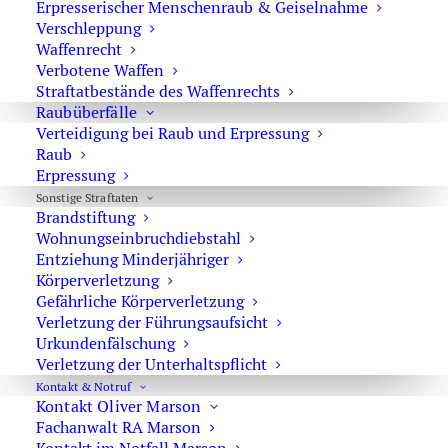
Erpresserischer Menschenraub & Geiselnahme
Verschleppung
Drogenhandel
Waffenrecht
Verbotene Waffen
Straftatbestände des Waffenrechts
Passgenaue Strafverteidigung
bei
Raubüberfälle
Drogenstraftaten
Verteidigung bei Raub und Erpressung
Raub
Rechtsanwalt
bei
bandenmäßigen
Drogenhandel
Erpressung
Keine Strafe
trotz
Drogendelikt
Sonstige Straftaten
Brandstiftung
Wohnungs­einbruchdiebstahl
Entziehung Minderjähriger
Körperverletzung
Gefährliche Körperverletzung
Verletzung der Führungsaufsicht
Urkundenfälschung
Berufung und Revision
Verletzung der Unterhaltspflicht
Kontakt & Notruf
Kontakt Oliver Marson
Fachanwalt RA Marson
Qual der Wahl