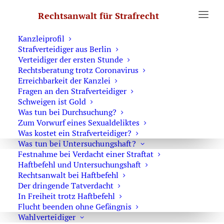
Erste Hilfe
Rechtsanwalt für Strafrecht
Was Sie wissen sollten
Notruf Strafverteidiger 0171 6543669
Kanzleiprofil
Strafverteidiger aus Berlin
Verteidiger der ersten Stunde
Rechtsberatung trotz Coronavirus
Fachanwalt für Strafrecht
Erreichbarkeit der Kanzlei
in Berlin – Rechtsanwalt
Fragen an den Strafverteidiger
Schweigen ist Gold
Oliver Marson
Was tun bei Durchsuchung?
Zum Vorwurf eines Sexualdeliktes
Was kostet ein Strafverteidiger?
Was tun bei Untersuchungshaft?
Konsequente Strafverteidigung in Berlin – diskret,
Festnahme bei Verdacht einer Straftat
strategisch und erfahren.
Haftbefehl und Untersuchungshaft
Rechtsanwalt bei Haftbefehl
Wenn gegen Sie ermittelt wird, sollten Sie keine Zeit
Der dringende Tatverdacht
verlieren. Als
Strafverteidiger in Berlin
mit über 30
In Freiheit trotz Haftbefehl
Flucht beenden ohne Gefängnis
Jahren Erfahrung vertrete ich Sie in allen Phasen des
Wahlverteidiger
Strafverfahrens – vom Ermittlungsverfahren bis zur