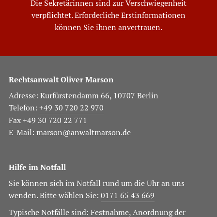
Die Sekretärinnen sind zur Verschwiegenheit
verpflichtet. Erforderliche Erstinformationen
können Sie ihnen anvertrauen.
Rechtsanwalt Oliver Marson
Adresse: Kurfürstendamm 66, 10707 Berlin
Telefon:
+49 30 720 22 970
Fax +49 30 720 22 771
E-Mail:
marson@anwaltmarson.de
Hilfe im Notfall
Sie können sich im Notfall rund um die Uhr an uns
wenden. Bitte wählen Sie:
0171 65 43 669
Typische Notfälle sind: Festnahme, Anordnung der