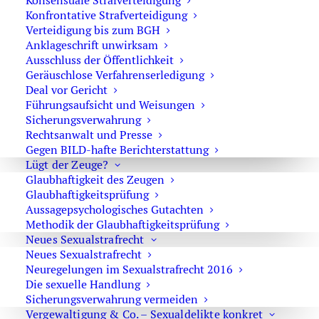
Konsensuale Strafverteidigung
Insolvenzverschleppung
Konfrontative Strafverteidigung
Revision im Strafrecht
Verteidigung bis zum BGH
Anklageschrift unwirksam
Vertretung in der Revision vor dem Bundesgerichtshof
Ausschluss der Öffentlichkeit
Geräuschlose Verfahrenserledigung
und den Oberlandesgerichten.
Deal vor Gericht
Führungsaufsicht und Weisungen
Schnelle Hilfe im Notfall
Sicherungsverwahrung
Rechtsanwalt und Presse
Bei akuten Maßnahmen der Strafverfolgung zählt jede
Gegen BILD-hafte Berichterstattung
Minute:
Lügt der Zeuge?
Glaubhaftigkeit des Zeugen
Festnahme
Glaubhaftigkeitsprüfung
Aussagepsychologisches Gutachten
Hausdurchsuchung
Methodik der Glaubhaftigkeitsprüfung
Untersuchungshaft
Neues Sexualstrafrecht
Neues Sexualstrafrecht
Notruf Strafverteidiger:
+49 171 654 3669
Neuregelungen im Sexualstrafrecht 2016
Die sexuelle Handlung
Nehmen Sie sofort Kontakt auf – ich stehe Ihnen
Sicherungsverwahrung vermeiden
kurzfristig zur Verfügung.
Vergewaltigung & Co. – Sexualdelikte konkret