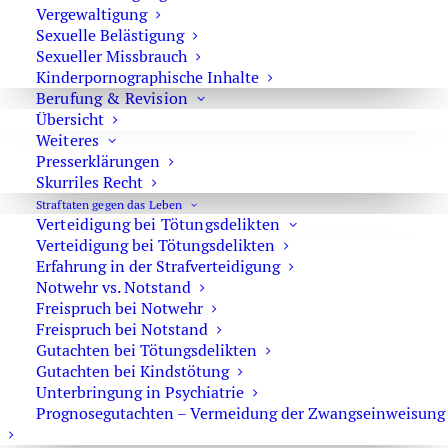
Vergewaltigung
Verwaltung, Justiz oder Wirtschaft zusammenwirken.“
Sexuelle Belästigung
Sexueller Missbrauch
Kinderpornographische Inhalte
Merkmale der Organisierten Kriminalität
Berufung & Revision
Die Definition beschreibt damit viele einzelne Merkmale,
Übersicht
die in der Organisierten Kriminalität vorkommen
Weiteres
Presserklärungen
(können).
Skurriles Recht
Zunächst wird als Zielsetzung das
Gewinn- oder
Straftaten gegen das Leben
Verteidigung bei Tötungsdelikten
Machtstreben
betont. Damit wird die Abgrenzung zum
Verteidigung bei Tötungsdelikten
Terrorismus deutlich.
Terrorismus
verfolgt politische
Erfahrung in der Strafverteidigung
oder religiöse Ziele, während die Organisierte
Notwehr vs. Notstand
Kriminalität darauf ausgerichtet ist, Profit zu machen und
Freispruch bei Notwehr
Freispruch bei Notstand
Gewinne zu erzielen. Die Unterscheidung kann jedoch in
Gutachten bei Tötungsdelikten
der Realität schwer fallen, da beide Gruppierungen sich
Gutachten bei Kindstötung
oft auch gegenseitiger Kriminalität bedienen. Gerade im
Unterbringung in Psychiatrie
Bereich des illegalen Waffenhandels bedienen sich die
Prognosegutachten – Vermeidung der Zwangseinweisung
Gruppierungen oft gegenseitiger Kontakte.