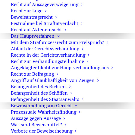
Keine Untersuchungshaft bei Verdacht des schweren
Recht auf Aussageverweigerung
sexuellen Missbrauchs
Recht zur Lüge
Beweisantragsrecht
(21. Dezember 2019)
Festnahme bei Straftatverdacht
Haftbefehlsaufhebung im Chemnitzer
Recht auf Akteneinsicht
Totschlagsprozess beendet Freiheitsberaubung
Das Hauptverfahren
Mit dem Strafprozessrecht zum Freispruch?
(18. September 2018)
Ablauf der Gerichtsverhandlung
Der Kannibale und die Rechtsfolgenlösung
Rechte in der Gerichtsverhandlung
(23. April 2018)
Recht zur Verhandlungsteilnahme
Angeklagter bleibt zur Hauptverhandlung aus
Richter gurkt gegen Richtervorbehalt
Recht zur Befragung
(27. März 2018)
Angriff auf Glaubhaftigkeit von Zeugen
Befangenheit des Richters
Ehrenmord und KaDeWe-Raub vor Gericht
Befangenheit des Schöffen
(15. November 2016)
Befangenheit des Staatsanwalts
Beweiserhebung am Gericht
Befangenheitsantrag gegen Richter im Weidener
Prozessuale Wahrheitsfindung
Mordprozess
Aussage gegen Aussage
(24. Oktober 2016)
Was sind Beweismittel?
Verbote der Beweiserhebung
LG Weiden: Misshandlung und Totschlag eines