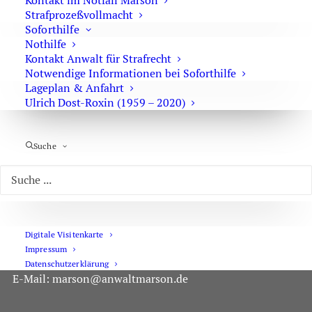
Kontakt im Notfall Marson
Hausdurchsuchungen):
Strafprozeßvollmacht
0171 65 43 669
Soforthilfe
Nothilfe
Sie erreichen die Anwaltskanzlei an den
Kontakt Anwalt für Strafrecht
Notwendige Informationen bei Soforthilfe
Wochentagen über das Sekretariat.
Lageplan & Anfahrt
Die Sekretärinnen sind zur Verschwiegenheit
Ulrich Dost-Roxin (1959 – 2020)
verpflichtet. Erforderliche Erstinformationen
können Sie ihnen anvertrauen.
Suche
Rechtsanwalt Oliver Marson
Adresse: Kurfürstendamm 66, 10707 Berlin
Digitale Visitenkarte
Telefon:
+49 30 720 22 970
Impressum
Fax +49 30 720 22 771
Datenschutzerklärung
E-Mail:
marson@anwaltmarson.de