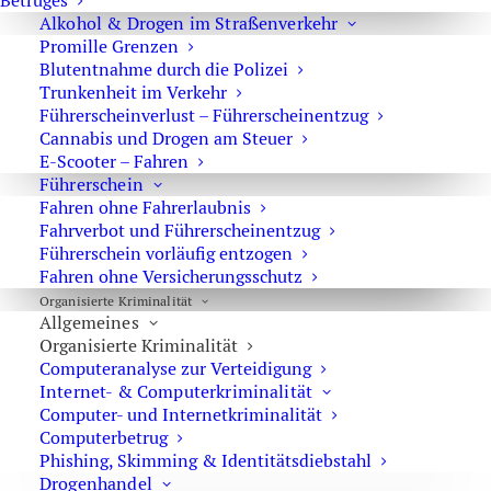
Betruges
Haftrichter
Alkohol & Drogen im Straßenverkehr
(2. Juli 2013)
Promille Grenzen
Blutentnahme durch die Polizei
Rechtsanwalt erwirkt Verurteilung wegen Vollrauschs
Trunkenheit im Verkehr
statt wegen versuchten Totschlags – Landgericht Berlin
Führerscheinverlust – Führerscheinentzug
(3. Mai 2013)
Cannabis und Drogen am Steuer
E-Scooter – Fahren
Führerschein
Fahren ohne Fahrerlaubnis
RECENT POSTS
Fahrverbot und Führerscheinentzug
Führerschein vorläufig entzogen
Fahren ohne Versicherungsschutz
Erhöhung der Strafe – Keine Ahnung, aber Hauptsache
Organisierte Kriminalität
Allgemeines
in der Zeitung
Organisierte Kriminalität
Louvre: Mona Lisa sagt „Nein“ zu „Nein heißt Nein“
Computeranalyse zur Verteidigung
Internet- & Computerkriminalität
BGH – kein Verstoß gegen Weisungen während der
Computer- und Internetkriminalität
Führungsaufsicht feststellbar
Computerbetrug
Phishing, Skimming & Identitätsdiebstahl
BGH – Kuss auf den Mund kein sexueller Missbrauch
Drogenhandel