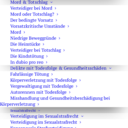
Mord & Totschlag
Dann wird der Punkt der Planmäßigkeit angesprochen.
Verteidiger bei Mord
Mord oder Totschlag?
Von Organisierter Kriminalität spricht man, wenn eine
Der bedingte Vorsatz
kriminelle Organisation mit formeller Struktur vorliegt.
Vorsatzkritische Umstände
Diese Organisationen sind oft hierarchisch aufgebaut und
Mord
die Mitglieder haben einen ähnlichen ethnischen,
Niedrige Beweggründe
sprachlichen oder kulturellen Hintergrund. Das
Die Heimtücke
Verteidiger bei Totschlag
kriminelle Vorgehen ist geplant und professionell. Durch
Die Kindstötung
den Einsatz von
Strohmännern
bleiben die „großen
In dubio pro reo
Tiere“ meist unerkannt und die Organisation geschützt.
Delikte mit Todesfolge & Gesundheitsschäden
Die einzelnen Gruppenmitglieder erfahren dafür Schutz
Fahrlässige Tötung
und Hilfe durch die Organisation, wie Fluchthilfe oder die
Körperverletzung mit Todesfolge
Bezahlung von teuren Anwälten. Für Abweichler gibt es
Vergewaltigung mit Todesfolge
Autorennen mit Todesfolge
Sanktionsmöglichkeiten. Interne
Misshandlung und Gesundheitsbeschädigung bei
Konfliktlösungsmechanismen wie
Korruption
und
Körperverletzung
Erpressung
sorgen für Ordnung und Unabhängigkeit von
Sexual­strafrecht
den staatlichen Kontrollorganen.
Verteidigung im Sexualstrafrecht
Verteidigung im Sexualstrafrecht
Die Beschreibung von mehr als zwei Tätern, die auf