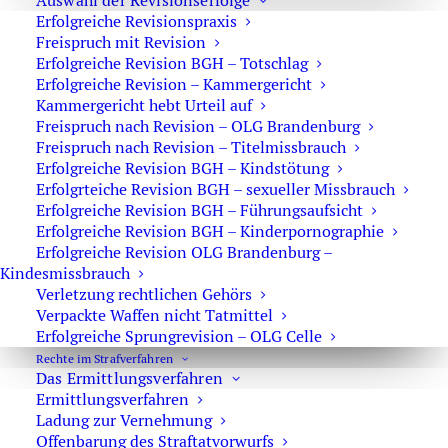
Auswahl der Revisionserfolge
Unterseiten finden Sie nähere Informationen zu
Erfolgreiche Revisionspraxis
einzelnen Straftatbeständen, die häufig in der OK
Freispruch mit Revision
Erfolgreiche Revision BGH – Totschlag
vorkommen. Dazu gehören die
Computer- und
Erfolgreiche Revision – Kammergericht
Internetkriminalität
,
Drogendelikte
,
Menschenhandel
,
Kammergericht hebt Urteil auf
Waffenrecht
und
Raub
.
Freispruch nach Revision – OLG Brandenburg
Freispruch nach Revision – Titelmissbrauch
Erfolgreiche Revision BGH – Kindstötung
Erfolgrteiche Revision BGH – sexueller Missbrauch
Erfolgreiche Revision BGH – Führungsaufsicht
Erfolgreiche Revision BGH – Kinderpornographie
BEITRÄGE AUS DER RUBRIK "NEWS"
Erfolgreiche Revision OLG Brandenburg –
Kindesmissbrauch
Verletzung rechtlichen Gehörs
Verpackte Waffen nicht Tatmittel
NCMEC-Meldung und IP-Adresse – Reicht das für eine
Erfolgreiche Sprungrevision – OLG Celle
Hausdurchsuchung?
Rechte im Strafverfahren
(28. Juni 2026)
Das Ermittlungsverfahren
Ermittlungsverfahren
Aus Mord wurde gefährliche Körperverletzung
Ladung zur Vernehmung
(1. Juni 2022)
Offenbarung des Straftatvorwurfs