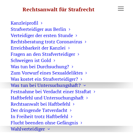
Erste Hilfe
Rechtsanwalt für Strafrecht
Was Sie wissen sollten
Notruf Strafverteidiger 0171 6543669
Kanzleiprofil
Strafverteidiger aus Berlin
Verteidiger der ersten Stunde
Rechtsberatung trotz Coronavirus
Organisierte Kriminalität
Erreichbarkeit der Kanzlei
Fragen an den Strafverteidiger
Schweigen ist Gold
Was tun bei Durchsuchung?
Zum Vorwurf eines Sexualdeliktes
Was kostet ein Strafverteidiger?
Was tun bei Untersuchungshaft?
Festnahme bei Verdacht einer Straftat
Haftbefehl und Untersuchungshaft
Rechtsanwalt bei Haftbefehl
Der dringende Tatverdacht
In Freiheit trotz Haftbefehl
Flucht beenden ohne Gefängnis
Wahlverteidiger