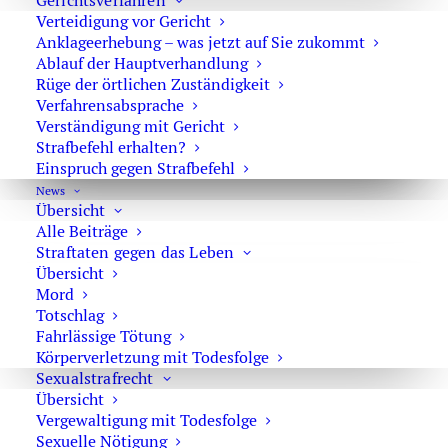
Gerichtsverfahren
und Abgrenzung zu anderen Deliktserscheinungen ist
Verteidigung vor Gericht
schwierig und fällt in der Praxis meist anders aus als in
Anklageerhebung – was jetzt auf Sie zukommt
der Theorie.
Ablauf der Hauptverhandlung
Rüge der örtlichen Zuständigkeit
Die Arbeitsdefinition der Polizei beschreibt die
Verfahrensabsprache
Organisierte Kriminalität als
Verständigung mit Gericht
Strafbefehl erhalten?
„die von Gewinn- oder Machtstreben bestimmte planmäßige
Einspruch gegen Strafbefehl
Begehung von Straftaten, die einzeln oder in ihrer
News
Übersicht
Gesamtheit von erheblicher Bedeutung sind, wenn mehr als
Alle Beiträge
zwei Beteiligte auf längere oder unbestimmte Dauer
Straftaten gegen das Leben
arbeitsteilig
Übersicht
Mord
a) unter Verwendung gewerblicher oder
Totschlag
geschäftsähnlicher Strukturen,
Fahrlässige Tötung
Körperverletzung mit Todesfolge
b) unter Anwendung von Gewalt oder anderer zur
Sexualstrafrecht
Einschüchterung geeigneter Mittel oder
Übersicht
Vergewaltigung mit Todesfolge
Sexuelle Nötigung
c) unter Einflussnahme auf Politik, Medien, öffentliche