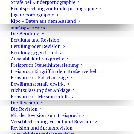
Strafe bei Kinderpornographie
Konsumenten und einfachen Straftätern vor Ort. Dabei
Rechtsprechung zur Kinderpornographie
ist die Beweislage nicht immer eindeutig.
Jugendpornographie
Kipo – Daten aus dem Ausland
Berufung & Revision
Strafverteidigung bei Organisierter
Die Berufung
Berufung und Revision
Kriminalität
Berufung oder Revision
Wenn Sie mit Vorwürfen von Straftaten aus der
Berufung gegen Urteil
sogenannten Organisierten Kriminalität konfrontiert
Auswahl der Freisprüche
Freispruch Steuerhinterziehung
werden, sind Sie hier richtig. Denn wir haben langjährige
Freispruch Eingriff in den Straßenverkehr
Erfahrung in der Strafverteidigung und verfügen über
Freispruch – Falschaussage
besondere Ermittlungstechniken
, die uns einen
Bewährungsstrafe erwirkt
Vorsprung vor dem Landeskriminalamt und der
Nichtzulassung der Anklage
Staatsanwaltschaft sichern können.
Freispruch – Mission erfüllt
Die Revision
Die Revision
Weitere Informationen
Mit der Revision zum Freispruch
Verschlechterungsverbot und Revision
Dieser Artikel dienst der Einleitung ins Thema der
Revision und Sprungrevision
Organisierten Kriminalität. Auf den folgenden