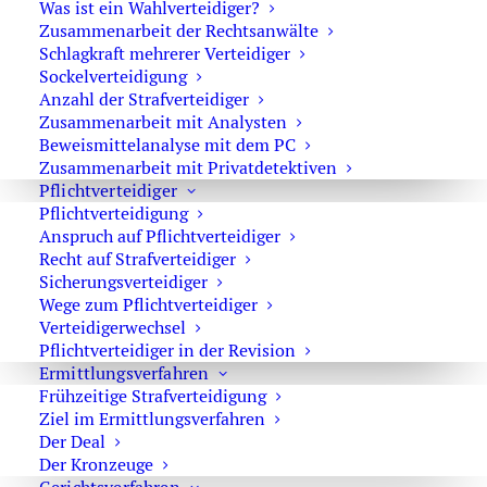
Was ist ein Wahlverteidiger?
Zusammenarbeit der Rechtsanwälte
Rechtsanwalt Oliver Marson
Schlagkraft mehrerer Verteidiger
Sockelverteidigung
Was ist die Organisierte Kriminalität?
Anzahl der Strafverteidiger
Zusammenarbeit mit Analysten
2016 wurden in Deutschland
563 Ermittlungsverfahren
Beweismittelanalyse mit dem PC
Zusammenarbeit mit Privatdetektiven
gegen Organisierte-Kriminalitäts-Gruppierungen geführt.
Pflichtverteidiger
Dabei wurden 8655
Tatverdächtige
mit Bezug zur
Pflichtverteidigung
Organisierten Kriminalität (OK) aufgenommen. Dabei
Anspruch auf Pflichtverteidiger
wurden Schäden von ca. 1,01 Mrd. EUR festgestellt. 2024
Recht auf Strafverteidiger
gab es
647 neue Ermittlungsverfahren
mit einem
Sicherungsverteidiger
Wege zum Pflichtverteidiger
Schadensvolumen von ca. 1,6 Mrd. EUR. Die Organisierte
Verteidigerwechsel
Kriminalität macht damit einen großen Teil der Delikte
Pflichtverteidiger in der Revision
aus, schwierig ist es jedoch überhaupt zu erfassen, was
Ermittlungsverfahren
das ist, und was dazu gehört.
Frühzeitige Strafverteidigung
Ziel im Ermittlungsverfahren
Unter dem Stichwort der Organisierten Kriminalität hat
Der Deal
jeder eine Vorstellung. Doch gerade die genaue Definition
Der Kronzeuge