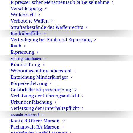
Erpresserischer Menschenraub & Geiselnahme
Verschleppung
Über den Notstand zum Freispruch
Waffenrecht
Verbotene Waffen
Straftatbestände des Waffenrechts
Raubüberfälle
Aussage gegen Aussage
Verteidigung bei Raub und Erpressung
Raub
Erpressung
Revision im Strafrecht
Sonstige Straftaten
Brandstiftung
Wohnungs­einbruchdiebstahl
Entziehung Minderjähriger
Strafverteidiger aus Berlin
Körperverletzung
Gefährliche Körperverletzung
Verletzung der Führungsaufsicht
Urkundenfälschung
Verletzung der Unterhaltspflicht
Strafverteidiger-Notruf (z. B. bei
Kontakt & Notruf
Kontakt Oliver Marson
Festnahme oder
Fachanwalt RA Marson