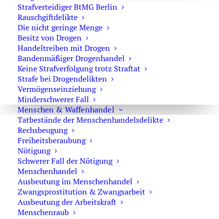
Strafverteidiger BtMG Berlin
Der Kuss als sexueller Missbrauch eines Kindes ?
Rauschgiftdelikte
Die nicht geringe Menge
Besitz von Drogen
Handeltreiben mit Drogen
Bandenmäßiger Drogenhandel
Keine Strafverfolgung trotz Straftat
Das interessiert Sie vielleicht auch:
Strafe bei Drogendelikten
Vermögenseinziehung
Minderschwerer Fall
Menschen & Waffenhandel
Investigative Arbeitsweise – Analyse mit dem
Tatbestände der Menschenhandelsdelikte
Computer
Rechsbeugung
Freiheitsberaubung
Nötigung
Zusammenarbeit mit Analysten
Schwerer Fall der Nötigung
Menschenhandel
Ausbeutung im Menschenhandel
Zwangsprostitution & Zwangsarbeit
Die Vergewaltigung mit Todesfolge
Ausbeutung der Arbeitskraft
Menschenraub