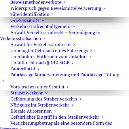
Beweismethodenverbote
neunjährigen Jungen?
Widerspruch gegen Beweismittelverwertung
(11. Oktober 2016)
Täteridentifikation
II. I. Instanz nach Urteilsaufhebung in
Verkehrs­strafrecht
Verkehrsstrafrecht allgemein
Kindstötungsprozess beginnt
Anwalt Verkehrsstrafrecht – Verteidigung in
(6. Oktober 2015)
Verkehrsstrafsachen
Anwalt für Verkehrsstrafrecht
Amtsgericht Tiergarten verschlampt Antrag auf
Unbefugter Gebrauch eines Fahrzeugs
Haftverschonung
Unerlaubtes Entfernen vom Unfallort
(13. August 2014)
Unfallflucht nach § 142 StGB
Abschaffung der lebenslangen Freiheitsstrafe gefordert
Fahrerflucht
Fahrlässige Körperverletzung und Fahrlässige Tötung
(24. März 2014)
Landgericht Berlin – Totschlag durch Unterlassen
Vortäuschen einer Straftat
(22. November 2013)
Straßenverkehr
Gefährdung des Straßenverkehrs
Verbotene Vernehmungsmethode am Landgericht im
Nötigung im Straßenverkehr
Streit
Illegale Autorennen
(26. September 2013)
Gefährlicher Eingriff in den Straßenverkehr
Versicherungsbetrug als eine besondere Form des
BGH zur Vernehmung des Beschuldigten durch