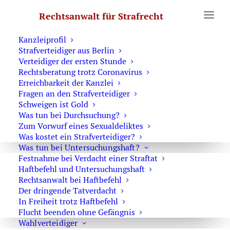
Erste Hilfe
Rechtsanwalt für Strafrecht
Was Sie wissen sollten
Notruf Strafverteidiger 0171 6543669
Kanzleiprofil
Strafverteidiger aus Berlin
Verteidiger der ersten Stunde
Die Berufung oder die Revision
Rechtsberatung trotz Coronavirus
im Strafrecht
Erreichbarkeit der Kanzlei
Fragen an den Strafverteidiger
Schweigen ist Gold
Was tun bei Durchsuchung?
Berufung oder die Revision im
Zum Vorwurf eines Sexualdeliktes
Strafrecht gegen Urteile der Amtsgerichte
Was kostet ein Strafverteidiger?
Was tun bei Untersuchungshaft?
Festnahme bei Verdacht einer Straftat
Haftbefehl und Untersuchungshaft
Rechtsanwalt bei Haftbefehl
Der dringende Tatverdacht
In Freiheit trotz Haftbefehl
Flucht beenden ohne Gefängnis
Wahlverteidiger