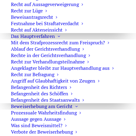
Recht auf Aussageverweigerung
Strafvollstreckung
Recht zur Lüge
Beweisantragsrecht
Sicherungsverwahrung
Festnahme bei Straftatverdacht
Drogen am Steuer
Recht auf Akteneinsicht
Das Hauptverfahren
Prozessrecht
Mit dem Strafprozessrecht zum Freispruch?
Ablauf der Gerichtsverhandlung
Vollzugsuntauglichkeit gem. §455 StPO
Rechte in der Gerichtsverhandlung
Hausdurchsuchung
Recht zur Verhandlungsteilnahme
Angeklagter bleibt zur Hauptverhandlung aus
ausländischer Führerschein Deutschland
Recht zur Befragung
Angriff auf Glaubhaftigkeit von Zeugen
Allgemein
Befangenheit des Richters
Vergewaltigung
Befangenheit des Schöffen
Befangenheit des Staatsanwalts
Anklagemängel
Beweiserhebung am Gericht
Prozessuale Wahrheitsfindung
Betäubungsmittel
Aussage gegen Aussage
MPU
Was sind Beweismittel?
Verbote der Beweiserhebung
Körperliche Zwangsmaßnahmen des Staates