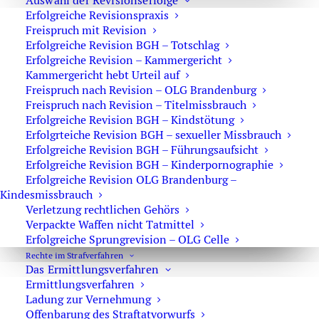
Auswahl der Revisionserfolge
Erfolgreiche Revisionspraxis
Maßnahmen des Überwachungsstaates
Freispruch mit Revision
Kindesentziehung
Erfolgreiche Revision BGH – Totschlag
Erfolgreiche Revision – Kammergericht
StPO
Kammergericht hebt Urteil auf
Freispruch nach Revision – OLG Brandenburg
Sexuelle Nötigung
Freispruch nach Revision – Titelmissbrauch
Erhebung von Verkehrsdaten
Erfolgreiche Revision BGH – Kindstötung
Erfolgrteiche Revision BGH – sexueller Missbrauch
Cannabis
Erfolgreiche Revision BGH – Führungsaufsicht
Erfolgreiche Revision BGH – Kinderpornographie
Fahrerflucht
Erfolgreiche Revision OLG Brandenburg –
Revision
Kindesmissbrauch
Verletzung rechtlichen Gehörs
Technische Ermittlungsmaßnahmen bei
Verpackte Waffen nicht Tatmittel
Mobilfunkendgeräten
Erfolgreiche Sprungrevision – OLG Celle
Rechte im Strafverfahren
Amnestie
Das Ermittlungsverfahren
Ermittlungsverfahren
Unfallflucht
Ladung zur Vernehmung
Opfervertretung
Offenbarung des Straftatvorwurfs