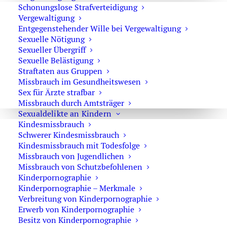
Entziehung Minderjähriger
Schonungslose Strafverteidigung
Vergewaltigung
Kapitalverbrechen
Entgegenstehender Wille bei Vergewaltigung
Sexuelle Nötigung
Körperverletzung mit Todesfolge
Sexueller Übergriff
Zeugenbeistand
Sexuelle Belästigung
Straftaten aus Gruppen
Gefährdungsvorsatz
Missbrauch im Gesundheitswesen
Sex für Ärzte strafbar
Skurriles Recht
Missbrauch durch Amtsträger
Vergewaltigung mit Todesfolge
Sexualdelikte an Kindern
Kindesmissbrauch
Untersuchungshaft
Schwerer Kindesmissbrauch
Kindesmissbrauch mit Todesfolge
verbotenen Kraftfahrzeugrennen
Missbrauch von Jugendlichen
Aktuell
Missbrauch von Schutzbefohlenen
Kinderpornographie
Fahrlässige Tötung
Kinderpornographie – Merkmale
Verbreitung von Kinderpornographie
Haftverschonung
Erwerb von Kinderpornographie
NCMEC-Meldung
Besitz von Kinderpornographie