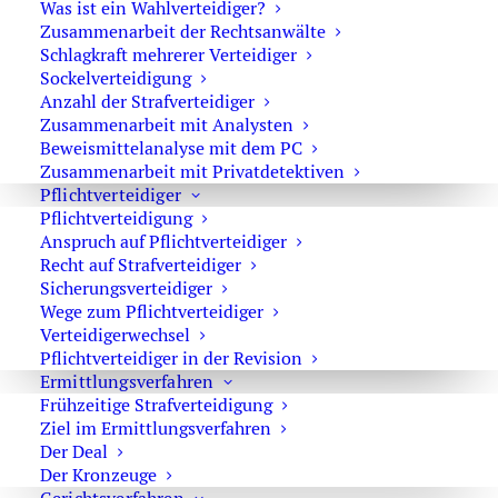
Was ist ein Wahlverteidiger?
Zusammenarbeit der Rechtsanwälte
Schlagkraft mehrerer Verteidiger
Sockelverteidigung
Anzahl der Strafverteidiger
Zusammenarbeit mit Analysten
Beweismittelanalyse mit dem PC
Rechtsanwalt Oliver Marson
Zusammenarbeit mit Privatdetektiven
Pflichtverteidiger
Pflichtverteidigung
Gegen ein Urteil eines Amtsgerichts steht dem
Anspruch auf Pflichtverteidiger
Verurteilten das Rechtsmittel der
Berufung oder der
Recht auf Strafverteidiger
Revision im Strafrecht
(
§314 StPO
,
§ 333 StPO
) zur
Sicherungsverteidiger
Verfügung. Ob eher mit der Berufung oder der Revision
Wege zum Pflichtverteidiger
gegen das Urteil vorgegangen werden sollte, dazu berät
Verteidigerwechsel
Pflichtverteidiger in der Revision
sie Ihr Rechtsanwalt für Strafrecht.
Ermittlungsverfahren
Frühzeitige Strafverteidigung
Nur Revision gegen Urteile der
Ziel im Ermittlungsverfahren
Landgerichte, Oberlandesgerichte und des
Der Deal
Der Kronzeuge
Kammergerichts Berlin