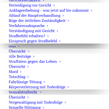
Gerichtsverfahren
Verteidigung vor Gericht
Findet die Hauptverhandlung in 1. Instanz nicht vor dem
Anklageerhebung – was jetzt auf Sie zukommt
Amtsgericht, sondern vor einem Landgericht oder
Ablauf der Hauptverhandlung
Oberlandesgericht statt, gibt es keine Berufung. Hier ist
Rüge der örtlichen Zuständigkeit
Verfahrensabsprache
nur die Revision gegen das Urteil möglich.
Verständigung mit Gericht
Strafbefehl erhalten?
Die meisten Mandanten kennen den Unterschied
Einspruch gegen Strafbefehl
zwischen Berufung und Revision nicht. Als Faustregel zur
News
Erklärung kann man vereinfacht sagen: in einem
Übersicht
Berufungsverfahren findet nochmals eine
Alle Beiträge
Beweisaufnahme statt, es werden z.B. Zeugen
Straftaten gegen das Leben
Übersicht
vernommen. Anders ist das in der Revisionsinstanz. Hier
Mord
wird das Urteil auf Rechtsfehler geprüft. Eine
Totschlag
Verhandlung findet in vielen Fällen nicht statt, weil im
Fahrlässige Tötung
Beschlussverfahren entweder das Urteil aufgehoben oder
Körperverletzung mit Todesfolge
die Revision verworfen wird.
Sexualstrafrecht
Übersicht
Vergewaltigung mit Todesfolge
Unterschiede zwischen Berufung und
Sexuelle Nötigung