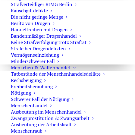
Strafrecht
Strafverteidiger BtMG Berlin
Rauschgiftdelikte
Die nicht geringe Menge
Besitz von Drogen
Praxisfälle in der Revision im Strafrecht
Handeltreiben mit Drogen
Bandenmäßiger Drogenhandel
Keine Strafverfolgung trotz Straftat
Strafe bei Drogendelikten
Vermögenseinziehung
Strafverteidiger-Notruf (z. B. bei
Minderschwerer Fall
Menschen & Waffenhandel
Festnahme oder
Tatbestände der Menschenhandelsdelikte
Hausdurchsuchungen):
Rechsbeugung
Freiheitsberaubung
0171 65 43 669
Nötigung
Schwerer Fall der Nötigung
Sie erreichen die Anwaltskanzlei an den
Menschenhandel
Wochentagen über das Sekretariat.
Ausbeutung im Menschenhandel
Zwangsprostitution & Zwangsarbeit
Die Sekretärinnen sind zur Verschwiegenheit
Ausbeutung der Arbeitskraft
verpflichtet. Erforderliche Erstinformationen
Menschenraub
können Sie ihnen anvertrauen.