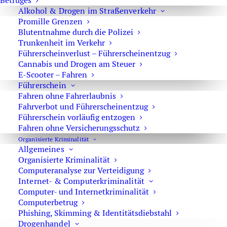
Betruges
Alkohol & Drogen im Straßenverkehr
Promille Grenzen
Blutentnahme durch die Polizei
Berufung und Revision im Strafrecht
Trunkenheit im Verkehr
Führerscheinverlust – Führerscheinentzug
Cannabis und Drogen am Steuer
E-Scooter – Fahren
Unterschied zwischen Revision und
Führerschein
Sprungrevision im Strafrecht
Fahren ohne Fahrerlaubnis
Fahrverbot und Führerscheinentzug
Führerschein vorläufig entzogen
Die Berufung im Strafrecht gegen ein Urteil des
Fahren ohne Versicherungsschutz
Amtsgerichts
Organisierte Kriminalität
Allgemeines
Organisierte Kriminalität
Computeranalyse zur Verteidigung
Revision im Strafrecht
Internet- & Computerkriminalität
Computer- und Internetkriminalität
Computerbetrug
Phishing, Skimming & Identitätsdiebstahl
Berufung und Verbot der Schlechterstellung im
Drogenhandel