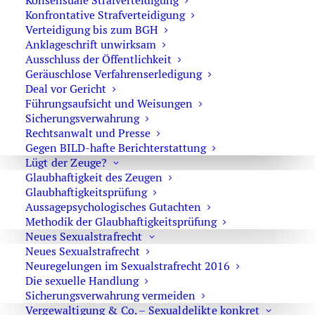
Konsensuale Strafverteidigung
Konfrontative Strafverteidigung
Verteidigung bis zum BGH
Anklageschrift unwirksam
Ausschluss der Öffentlichkeit
Geräuschlose Verfahrenserledigung
Deal vor Gericht
BEITRÄGE AUS „NEWS“
Führungsaufsicht und Weisungen
Sicherungsverwahrung
Rechtsanwalt und Presse
Gegen BILD-hafte Berichterstattung
Mord
Lügt der Zeuge?
Kinderpornographische Schriften
Glaubhaftigkeit des Zeugen
Glaubhaftigkeitsprüfung
Big Data Analyse
Aussagepsychologisches Gutachten
Methodik der Glaubhaftigkeitsprüfung
Verletzung der Unterhaltspflicht
Neues Sexualstrafrecht
Presserklärungen
Neues Sexualstrafrecht
Neuregelungen im Sexualstrafrecht 2016
Erkennungsdienstliche Behandlung
Die sexuelle Handlung
Sicherungsverwahrung vermeiden
Vermögensabschöpfung
Vergewaltigung & Co. – Sexualdelikte konkret