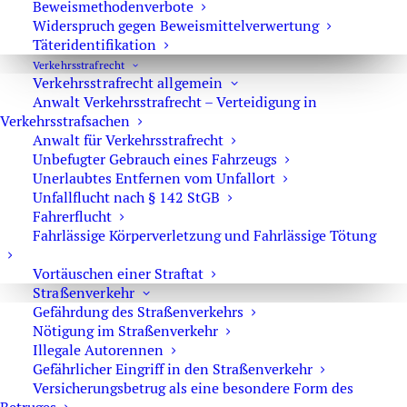
Beweismethodenverbote
Widerspruch gegen Beweismittelverwertung
Sexuelle Belästigung
Täteridentifikation
Freispruch
Verkehrs­strafrecht
Verkehrsstrafrecht allgemein
Autorennen
Anwalt Verkehrsstrafrecht – Verteidigung in
Verkehrsstrafsachen
Idiotentest
Anwalt für Verkehrsstrafrecht
Totschlag
Unbefugter Gebrauch eines Fahrzeugs
Unerlaubtes Entfernen vom Unfallort
Sexueller Missbrauch
Unfallflucht nach § 142 StGB
Fahrerflucht
Investigative Strafverteidigung
Fahrlässige Körperverletzung und Fahrlässige Tötung
Sprungrevision
Vortäuschen einer Straftat
Reform Sexualstrafrecht
Straßenverkehr
Gefährdung des Straßenverkehrs
Nötigung im Straßenverkehr
Illegale Autorennen
Gefährlicher Eingriff in den Straßenverkehr
Versicherungsbetrug als eine besondere Form des
Das interessiert Sie vielleicht auch: