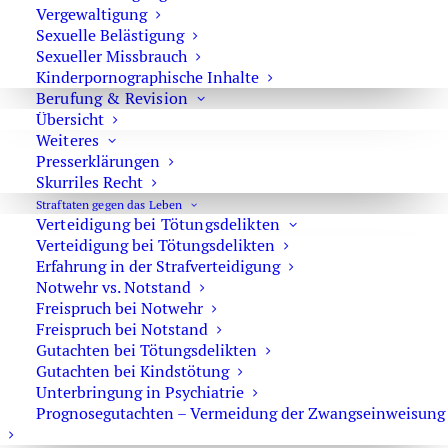
Revision im Strafrecht
Vergewaltigung
Sexuelle Belästigung
Die beiden Rechtsmittel sind nicht miteinander
Sexueller Missbrauch
Kinderpornographische Inhalte
vergleichbar, auch wenn die Ziele, die mit ihnen verfolgt
Berufung & Revision
werden, identisch sind. Die Entscheidung – Berufung oder
Übersicht
die Revision im Strafrecht – kann also durchaus schwierig
Weiteres
sein. So führt die Berufung zu einer
neuen
Presserklärungen
Beweisaufnahme
vor dem höheren Gericht. Nochmals
Skurriles Recht
werden Zeugen vernommen, Gutachter gehört, Urkunden
Straftaten gegen das Leben
Verteidigung bei Tötungsdelikten
und andere Beweisstücke in das Strafverfahren eingeführt
Verteidigung bei Tötungsdelikten
und am Schluss durch das Gericht gewürdigt. In der
Erfahrung in der Strafverteidigung
Revision gibt es keine Beweisaufnahme.
Notwehr vs. Notstand
Freispruch bei Notwehr
Die Revisionsgerichte (Bundesgerichtshof,
Freispruch bei Notstand
Oberlandesgerichte und Kammergericht Berlin) sind an
Gutachten bei Tötungsdelikten
Gutachten bei Kindstötung
die Feststellungen im Urteil der Vorinstanz gebunden.
Unterbringung in Psychiatrie
Aufgabe der Revisionsgerichte ist es zu prüfen, ob
Prognosegutachten – Vermeidung der Zwangseinweisung
das
materielle und formelle Recht
eingehalten wurde.