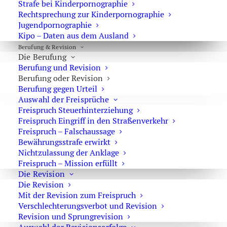
Strafe bei Kinderpornographie
Sexualstrafrecht
Rechtsprechung zur Kinderpornographie
Jugendpornographie
Körperliche Untersuchung gem. § 81a StPO
Kipo – Daten aus dem Ausland
Befangenheit
Berufung & Revision
Die Berufung
Verkehrsunfall
Berufung und Revision
Berufung oder Revision
Allgemeines Strafrecht
Berufung gegen Urteil
Erkennungsdienstliche Maßnahmen gem. §81b StPO
Auswahl der Freisprüche
Freispruch Steuerhinterziehung
Verkehrsstrafrecht
Freispruch Eingriff in den Straßenverkehr
Freispruch – Falschaussage
Bestandsdatenauskunft
Bewährungsstrafe erwirkt
Haft
Nichtzulassung der Anklage
Freispruch – Mission erfüllt
DNA-Identitätsfeststellung gem. §81g StPO
Die Revision
Die Revision
Fahrverbot
Mit der Revision zum Freispruch
lebenslange Freiheitsstrafe
Verschlechterungsverbot und Revision
Revision und Sprungrevision
Jurablogs