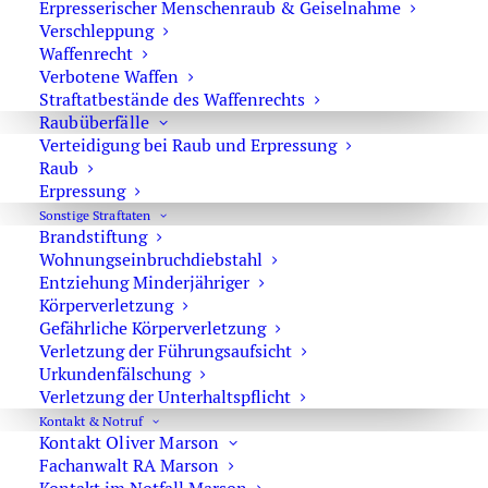
Erpresserischer Menschenraub & Geiselnahme
Verschleppung
Waffenrecht
Verbotene Waffen
Straftatbestände des Waffenrechts
Rechtsanwalt Oliver Marson
Raubüberfälle
Verteidigung bei Raub und Erpressung
Adresse: Kurfürstendamm 66, 10707 Berlin
Raub
Telefon:
+49 30 720 22 970
Erpressung
Fax +49 30 720 22 771
Sonstige Straftaten
E-Mail:
marson@anwaltmarson.de
Brandstiftung
Wohnungs­einbruchdiebstahl
Entziehung Minderjähriger
Körperverletzung
Hilfe im Notfall
Gefährliche Körperverletzung
Sie können sich im Notfall rund um die Uhr an uns
Verletzung der Führungsaufsicht
wenden. Bitte wählen Sie:
0171 65 43 669
Urkundenfälschung
Verletzung der Unterhaltspflicht
Typische Notfälle sind: Festnahme, Anordnung der
Kontakt & Notruf
Untersuchungshaft oder Hausdurchsuchungen.
Kontakt Oliver Marson
Fachanwalt RA Marson