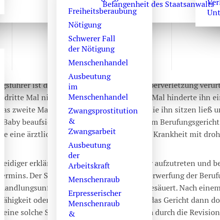
Ver
inem Kachelmann-Prozess wid
Befangenheit des Staatsanwalts
Freiheitsberaubung
Unt
Nötigung
Schwerer Fall
der Nötigung
ch heute angelangweilt aus der Hauptverhandlung gekommen. D
Menschenhandel
Berufungsverhandlung stattfinden. Das war der dritte, heute ges
Ausbeutung
gsführer ist der Angeklagte, der wegen Körperverletzung verurt
im
Menschenhandel
s dritte Mal nicht zum Termin. Beim ersten Mal hinderte ihn e
Das zweite Mal seine geschiedene Ehefrau, die ihn sitzen ließ 
Zwangsprostitution
&
Baby beaufsichtigte, damit er mal flugs beim Berufungsgerich
Zwangsarbeit
te eine ärztlich attestierte schwerwiegende Krankheit mit dr
Ausbeutung
der
rteidiger erklärte ich, nicht als sein Vertreter aufzutreten und b
Arbeitskraft
ermins. Der Staatsanwalt beantragte die Verwerfung der Berufu
Menschenraub
rhandlungsunfähigkeit. Das Gericht war angesäuert. Nach einem
Erpresserischer
ähigkeit oder Berufungsverwerfung folgte das Gericht dann 
Menschenraub
e eine solche Sache schon einmal erfolgreich durch die Revisio
&