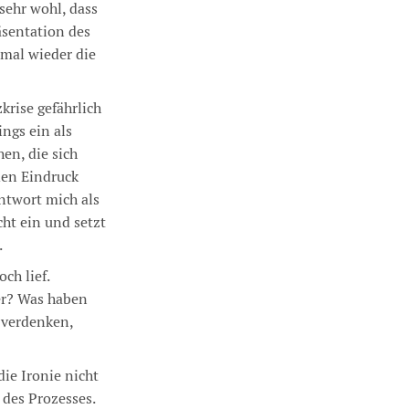
 sehr wohl, dass
äsentation des
mal wieder die
krise gefährlich
ings ein als
en, die sich
den Eindruck
Antwort mich als
ht ein und setzt
.
ch lief.
er? Was haben
a verdenken,
die Ironie nicht
des Prozesses.