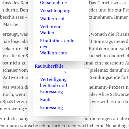
Geiselnahme
hluss des Kammergerichts Berlin vorlegen
. Das Gericht wusste
en durfte. Dennoch fühlte ich mich – mal wieder und bis zur Pr
Verschleppung
eschlusses – bedrängt, die Berufung zurückzunehmen. Immer 
Waffenrecht
ge Masche.
Verbotene
Waffen
erzeugt, was ich in der Politik täglich höre, wonach die Finanz
Straftatbestände
ng sie löse, aber eben nicht löst. Im ARD stellt Sonntags neuerd
des
 bekannter Mann im Anzug hochkarätigen Politikern und solch
Waffenrechts
ragen, die der Spielemax vom Zettel abliest und schon dadurch 
selbst nicht zu verstehen. Wenn dann doch mal eine gescheite 
Raubüberfälle
Zuschauer vom Dahindösen aufrüttelt, geht Spielemax darauf nic
 Antwort-Frage-Monolog bis zum bitteren Sendungsende fort
Verteidigung
bei Raub und
, was waren das noch für Zeiten, als der Kachelmann-Prozess no
Erpressung
ch noch, wenn ihr Namen hört wie Oltrogge oder Alice Schwarz
Raub
n Spaß bereitet! Das waren noch Zeiten. Und wer will es mir d
Erpressung
n ein wenig zurücksehne.
wirklich , hänge ich vorsorglich mal noch für diejenigen an, die 
elmann wünsche ich natürlich nicht wirklich eine Neuauflage 