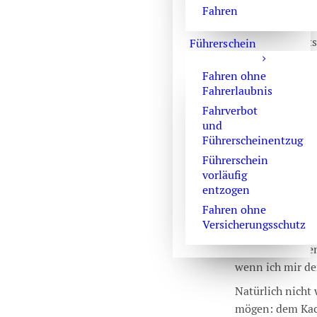
konnte den
Besc
Fahren
es nicht verwerf
Kammergerichtsb
Führerschein
selbe langweili
Fahren ohne
Auch Langeweile 
Fahrerlaubnis
sei, die Regieru
Fahrverbot
Spielemoderator
und
dafür halten, F
Führerscheinentzug
vermittelt, sie 
Führerschein
gelegentlicher 
vorläufig
entzogen
den ermüdenden
Fahren ohne
Ach, Liebe Leser
Versicherungsschutz
Erinnert ihr Eu
die uns für eine
wenn ich mir de
Natürlich nicht 
mögen: dem Kach