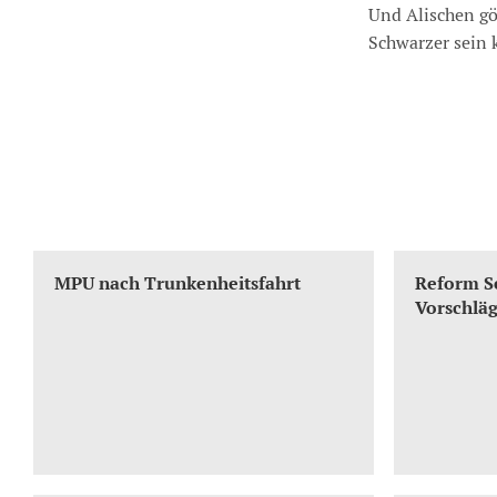
Und Alischen gön
Schwarzer sein k
Das interessiert Sie vielleicht auch:
MPU nach Trunkenheitsfahrt
Reform Se
Vorschlä