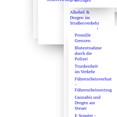
Betruges
Sehnsucht nach e
Alkohol &
Drogen im
Straßenverkehr
Irgendwie bin i
Promille
eigentlich eine 
Grenzen
Versuch. Berufun
Blutentnahme
Er kam heute da
durch die
Verkehrsunfall. 
Polizei
das gemeinsame 
Trunkenheit
konnte. Und heu
im Verkehr
Dauerfolgen.
Führerscheinverlust
–
Als sein Strafve
Führerscheinentzug
Aufhebung des T
Cannabis und
belege keine Ve
Drogen am
Verhandlungsunf
Steuer
Antrag. Ich hatt
E-Scooter –