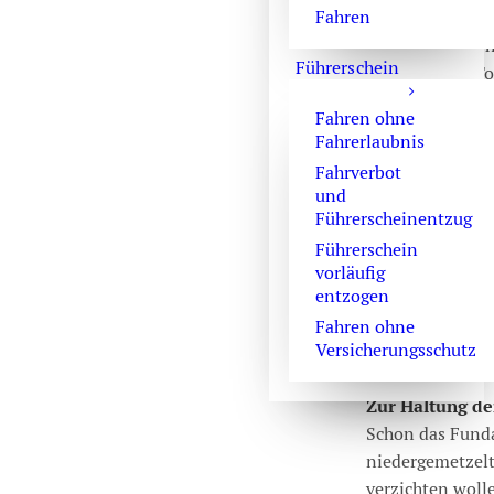
Fahren
anderen käme es
Vollstreckung Ih
Führerschein
abgeschaffter To
justizförmigen 
Fahren ohne
vollstreckt wür
Fahrerlaubnis
Übrigens: freue
Fahrverbot
ich mich über 
und
Führerscheinentzug
Zur Sicherheits
Führerschein
Dass Sie mit Ih
vorläufig
schon ist, dafü
entzogen
Sie das Leben t
Fahren ohne
verstärkt ihr L
Versicherungsschutz
wir alle so bitte
Zur Haltung de
Schon das Funda
niedergemetzelt
verzichten woll