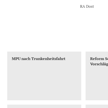
RA Dost
Das interessiert Sie vielleicht auch:
MPU nach Trunkenheitsfahrt
Reform Se
Vorschlä