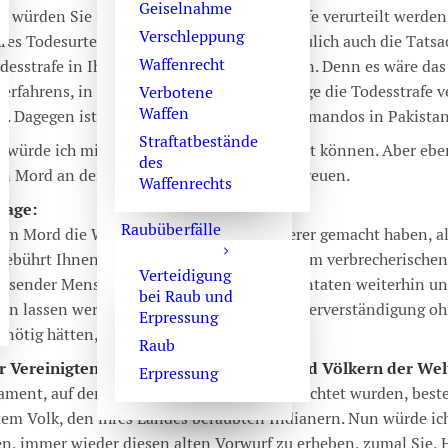
Geiselnahme
, würden Sie in Ihrem Lande zur Todesstrafe verurteilt werden
Verschleppung
res Todesurteils würde übrigens, so abscheulich auch die Tatsa
Waffenrecht
desstrafe in Ihrem Lande ist, kein Mord sein. Denn es wäre das
Verfahrens, in dem auf gesetzlicher Grundlage die Todesstrafe 
Verbotene
Waffen
de. Dagegen ist das Handeln Ihres Todeskommandos in Pakistan 
Straftatbestände
n würde ich mich über Ihre Hinrichtung nicht können. Aber eb
des
den Mord an dem Mörder Osama Bin Laden freuen.
Waffenrechts
lage:
Raubüberfälle
rem Mord die Welt noch ein wenig unsicherer gemacht haben, al
r gebührt Ihnen ebenfalls kein Dank. Mit Ihrem verbrecherische
Verteidigung
ausender Menschen, die bei Selbstmordattentaten weiterhin und
bei Raub und
eben lassen werden. Und schlimmer: zur Völkerverständigung oh
Erpressung
r nötig hätten, tragen Sie auch nicht bei.
Raub
r Vereinigten zu den anderen Staaten und Völkern der Wel
Erpressung
ment, auf dem die Vereinigten Staaten errichtet wurden, best
em Volk, den ihres Landes beraubten Indianern. Nun würde ich
en, immer wieder diesen alten Vorwurf zu erheben, zumal Sie, H