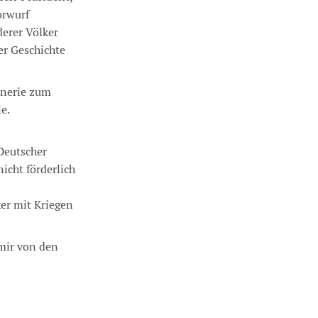
orwurf
derer Völker
er Geschichte
inerie zum
e.
Deutscher
nicht förderlich
er mit Kriegen
 mir von den