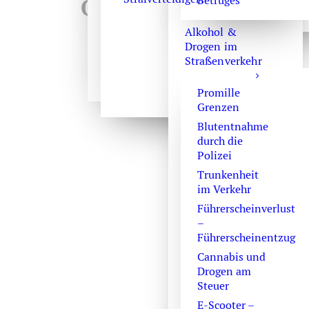
Betruges
Öffentlicher Brief a
Alkohol &
Drogen im
Straßenverkehr
Promille
Herr Präsident!
Grenzen
Blutentnahme
Ich, der kleine 
durch die
meine Auffassun
Polizei
Zum juristische
Trunkenheit
Ihr Tun ist Mor
im Verkehr
staatlich verord
Führerscheinverlust
Und der Umsetz
–
Führerscheinentzug
Ihr Tun ist auch
Cannabis und
Ermordeten verwe
Drogen am
Jurastudenten d
Steuer
Käme ein amerik
E-Scooter –