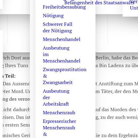
n Barack Obama anläßlich de
Ver
Befangenheit des Staatsanwalts
Freiheitsberaubung
Unt
Laden (Berlin, 03. Mai 2011)
Nötigung
Schwerer Fall
der Nötigung
Menschenhandel
Ausbeutung
im
Ulrich Dost aus dem weit entfernten kleinen Berlin, habe das Be
Menschenhandel
g Ihres Tuns zur Tötung des Mörders Osama Bin Ladens zu üb
Zwangsprostitution
n Teil:
&
Zwangsarbeit
d. Das Aussenden eines Todeskommandos ist Anstiftung zum M
Ausbeutung
neter Mord. Und Sie sind der Täter hinter dem Täter, der den M
der
ung des verordneten Mordes zusahen
.
Arbeitskraft
 nicht dadurch zu rechtfertigen, in dem Sie auf das Morden des
Menschenraub
isen. Das ist die rein juristische Bewertung, zu der auch wen
Erpresserischer
es ersten Semesters unweigerlich kämen.
Menschenraub
&
anisches Gericht in einem Verfahren über Sie zu dem Ergebnis