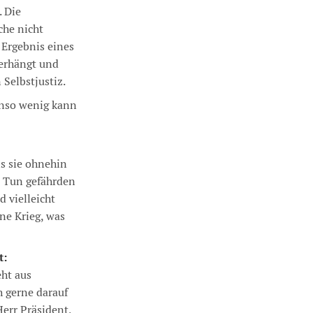
. Die
che nicht
 Ergebnis eines
verhängt und
Selbstjustiz.
enso wenig kann
s sie ohnehin
n Tun gefährden
 vielleicht
ne Krieg, was
t:
eht aus
 gerne darauf
err Präsident,