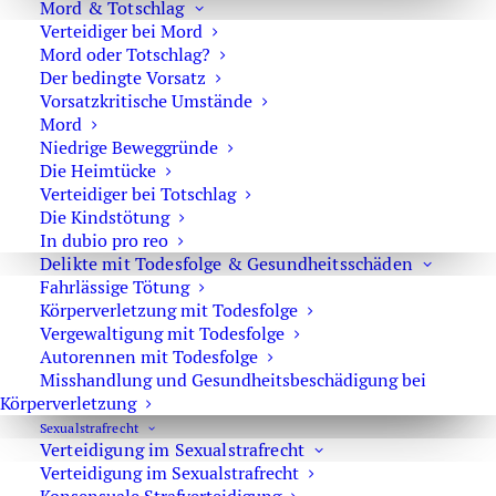
Mord & Totschlag
0171 65 43 669
Verteidiger bei Mord
Mord oder Totschlag?
Sie erreichen die Anwaltskanzlei an den
Der bedingte Vorsatz
Wochentagen über das Sekretariat.
Vorsatzkritische Umstände
Die Sekretärinnen sind zur Verschwiegenheit
Mord
Niedrige Beweggründe
verpflichtet. Erforderliche Erstinformationen
Die Heimtücke
können Sie ihnen anvertrauen.
Verteidiger bei Totschlag
Die Kindstötung
In dubio pro reo
Delikte mit Todesfolge & Gesundheitsschäden
Fahrlässige Tötung
Rechtsanwalt Oliver Marson
Körperverletzung mit Todesfolge
Adresse: Kurfürstendamm 66, 10707 Berlin
Vergewaltigung mit Todesfolge
Autorennen mit Todesfolge
Telefon:
+49 30 720 22 970
Misshandlung und Gesundheitsbeschädigung bei
Fax +49 30 720 22 771
Körperverletzung
E-Mail:
marson@anwaltmarson.de
Sexual­strafrecht
Verteidigung im Sexualstrafrecht
Verteidigung im Sexualstrafrecht