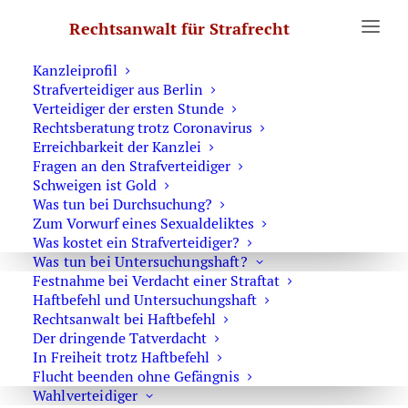
Erste Hilfe
Rechtsanwalt für Strafrecht
Was Sie wissen sollten
Notruf Strafverteidiger 0171 6543669
Kanzleiprofil
Strafverteidiger aus Berlin
Verteidiger der ersten Stunde
Der Schrecken und die
Rechtsberatung trotz Coronavirus
Bundeskanzlerin an Neujahr
Erreichbarkeit der Kanzlei
Fragen an den Strafverteidiger
Schweigen ist Gold
Was tun bei Durchsuchung?
Die Bundeskanzlerin und mein Schrecken
Zum Vorwurf eines Sexualdeliktes
Was kostet ein Strafverteidiger?
Die Neujahrsansprache der Kanzlerin enthält vielleicht
Was tun bei Untersuchungshaft?
Teile, die von fehlender Kompetenz getragen sind und bei
Festnahme bei Verdacht einer Straftat
nur oberflächlicher Betrachtung wenig Beachtung
Haftbefehl und Untersuchungshaft
Rechtsanwalt bei Haftbefehl
verdienen könnten. In einem aber hat sie voll in’s
Der dringende Tatverdacht
Schwarze getroffen:
In Freiheit trotz Haftbefehl
Flucht beenden ohne Gefängnis
In ihrer Rede ließ sie fallen, dass die Kinder in der DDR in
Wahlverteidiger
Furcht aufwachsen mussten. Und das stimmt: