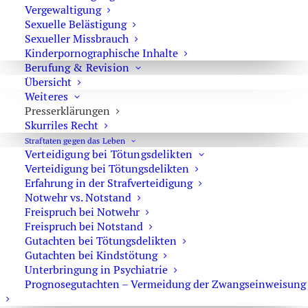
Vergewaltigung
Sexuelle Belästigung
Sexueller Missbrauch
Blutentnahme durch die Polizei bei einer
Kinderpornographische Inhalte
Verkehrskontrolle
Berufung & Revision
Übersicht
Weiteres
Presserklärungen
Führerschein vorläufig entzogen – was tun?
Skurriles Recht
Straftaten gegen das Leben
Verteidigung bei Tötungsdelikten
Verteidigung bei Tötungsdelikten
E-Scooter – Fahren unter Drogen oder Alkohol
Erfahrung in der Strafverteidigung
Notwehr vs. Notstand
Freispruch bei Notwehr
Freispruch bei Notstand
Gutachten bei Tötungsdelikten
Strafverteidiger-Notruf (z. B. bei
Gutachten bei Kindstötung
Unterbringung in Psychiatrie
Festnahme oder
Prognosegutachten – Vermeidung der Zwangseinweisung
Hausdurchsuchungen):