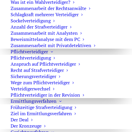
Was ist ein Wahlverteidiger?
Zusammenarbeit der Rechtsanwälte
Ich war nach den Jahren in der Diktatur zur Wende 1990
Schlagkraft mehrerer Verteidiger
so verängstigt, dass ich stotterte, einnäßte und am
Sockelverteidigung
ganzen Körper zitterte, wenn ich in Lumpen gehüllt im
Anzahl der Strafverteidiger
Zusammenarbeit mit Analysten
Winter Abend für Abend mit meinen Eltern schweigend
Beweismittelanalyse mit dem PC
in der asbestverseuchten Hütte ohne Öfen in der kalten
Zusammenarbeit mit Privatdetektiven
Küche am Küchentisch essen und mit ihnen wie jeden
Pflichtverteidiger
Tag meine lauwarme Kohlsuppe vom Plastikteller
Pflichtverteidigung
schlürfen musste.
Anspruch auf Pflichtverteidiger
Recht auf Strafverteidiger
Dass mich meine Kanzlerin mit einem solchen
Sicherungsverteidiger
Wege zum Pflichtverteidiger
ausgemachten Unfug behelligt, ist erschreckend. Aber
Verteidigerwechsel
irgendwie verzeihe ich ihr auch. Sie erscheint
Pflichtverteidiger in der Revision
eben als erschreckend schlichte Frau, die vermutlich
Ermittlungsverfahren
deshalb viele mögen und der gerade deshalb keiner was
Frühzeitige Strafverteidigung
antun will. Und sie bedient den Mainstream im Kampf
Ziel im Ermittlungsverfahren
Der Deal
um die Massenverblödung. Einfach rührend.
Der Kronzeuge