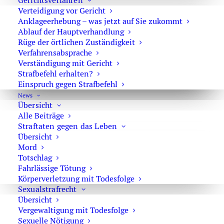
Gerichtsverfahren
Verteidigung vor Gericht
Das interessiert Sie vielleicht auch:
Anklageerhebung – was jetzt auf Sie zukommt
Ablauf der Hauptverhandlung
Rüge der örtlichen Zuständigkeit
MPU nach Trunkenheitsfahrt
Verfahrensabsprache
Verständigung mit Gericht
Strafbefehl erhalten?
Einspruch gegen Strafbefehl
Reform Sexualstrafrecht – Neue Vorschläge
News
Übersicht
Alle Beiträge
Straftaten gegen das Leben
Ausländischer Führerschein in Deutschland
Übersicht
Mord
Totschlag
Fahrlässige Tötung
Aktuelle Rechtsprechung zu Cannabis – Drogen am
Körperverletzung mit Todesfolge
Steuer
Sexualstrafrecht
Übersicht
Vergewaltigung mit Todesfolge
Fahren ohne Versicherungsschutz
Sexuelle Nötigung