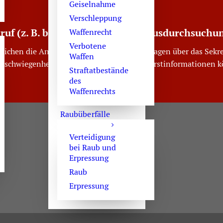
Geiselnahme
Verschleppung
truf (z. B. bei Festnahme oder Hausdurchsuchu
Waffenrecht
Verbotene
reichen die Anwaltskanzlei an den Wochentagen über das Sekre
Waffen
erschwiegenheit verpflichtet. Erforderliche Erstinformationen 
Straftatbestände
des
Waffenrechts
Raubüberfälle
Verteidigung
bei Raub und
Erpressung
Raub
Erpressung