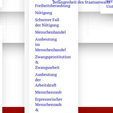
Ver
Befangenheit des Staatsanwalts
Freiheitsberaubung
Unt
Nötigung
Schwerer Fall
der Nötigung
Menschenhandel
Ausbeutung
im
Menschenhandel
Zwangsprostitution
&
Zwangsarbeit
Ausbeutung
der
Arbeitskraft
Menschenraub
Erpresserischer
Menschenraub
&