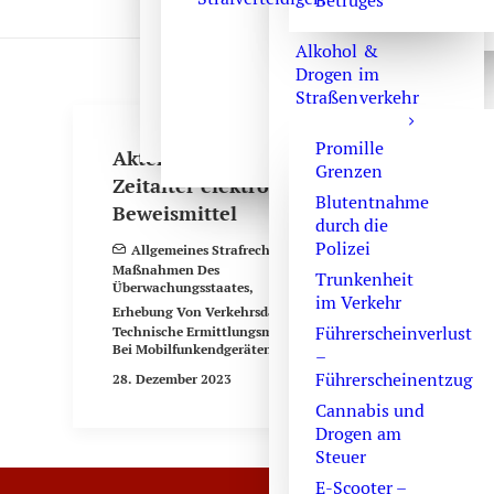
Betruges
Alkohol &
Drogen im
Straßenverkehr
Promille
Akteneinsichtsrecht im
Grenzen
Zeitalter elektronischer
Blutentnahme
Beweismittel
durch die
Polizei
Allgemeines Strafrecht
,
Maßnahmen Des
Trunkenheit
Überwachungsstaates
,
im Verkehr
Erhebung Von Verkehrsdaten
,
Führerscheinverlust
Technische Ermittlungsmaßnahmen
Bei Mobilfunkendgeräten
–
Führerscheinentzug
28. Dezember 2023
Cannabis und
Drogen am
Steuer
E-Scooter –