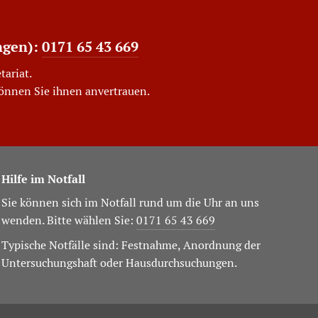
ngen):
0171 65 43 669
tariat.
können Sie ihnen anvertrauen.
Hilfe im Notfall
Sie können sich im Notfall rund um die Uhr an uns
wenden. Bitte wählen Sie:
0171 65 43 669
Typische Notfälle sind: Festnahme, Anordnung der
Untersuchungshaft oder Hausdurchsuchungen.