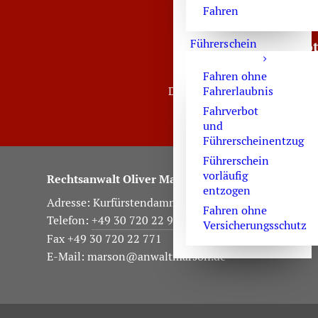
Fahren
Führerschein
Strafverteidiger-No
Sie er
Fahren ohne
Fahrerlaubnis
Die Sekretärinnen sind zur V
Fahrverbot
und
Führerscheinentzug
Führerschein
vorläufig
Rechtsanwalt Oliver Marson
entzogen
Adresse: Kurfürstendamm 66, 10707 Berlin
Fahren ohne
Telefon:
+49 30 720 22 970
Versicherungsschutz
Fax +49 30 720 22 771
E-Mail:
marson@anwaltmarson.de