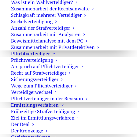
Verfahrensverzögerung zur Aufhebung der
Was ist ein Wahlverteidiger?
Zusammenarbeit der Rechtsanwälte
Untersuchungshaft führen kann.
Schlagkraft mehrerer Verteidiger
Sockelverteidigung
Hintergrund des Falls
Anzahl der Strafverteidiger
Zusammenarbeit mit Analysten
Der Angeklagte befand sich seit längerer Zeit in
Beweismittelanalyse mit dem PC
Untersuchungshaft und war bereits im August 2024 vom
Zusammenarbeit mit Privatdetektiven
Landgericht Wuppertal zu einer Gesamtfreiheitsstrafe
Pflichtverteidiger
von 13 Jahren verurteilt worden. Das Urteil war jedoch
Pflichtverteidigung
nicht rechtskräftig, da die schriftlichen Urteilsgründe und
Anspruch auf Pflichtverteidiger
Recht auf Strafverteidiger
das umfangreiche Hauptverhandlungsprotokoll erst
Sicherungsverteidiger
Monate später fertiggestellt wurden. Das Protokoll
Wege zum Pflichtverteidiger
umfasste 113 Seiten sowie 164 Seiten Anlagen und lag
Verteidigerwechsel
erst am 4. Juni 2025 vor – mehr als sechs Monate nach der
Pflichtverteidiger in der Revision
Urteilsabsetzung.
Ermittlungsverfahren
Frühzeitige Strafverteidigung
Das
OLG Düsseldorf
sah hierin eine gravierende
Ziel im Ermittlungsverfahren
Der Deal
Verletzung des
Beschleunigungsgebots in Haftsachen
.
Der Kronzeuge
Eine solch lange Bearbeitungsdauer sei durch nichts