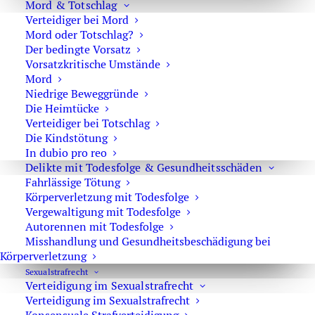
Untersuchungsgefangenen und konkretisiert die
Mord & Totschlag
Verteidiger bei Mord
Anforderungen an eine zügige Verfahrensführung in
Mord oder Totschlag?
Haftsachen
.
Der bedingte Vorsatz
Vorsatzkritische Umstände
Mord
Das interessiert Sie vielleicht auch:
Niedrige Beweggründe
Die Heimtücke
Verteidiger bei Totschlag
Die Kindstötung
MPU nach Trunkenheitsfahrt
In dubio pro reo
Delikte mit Todesfolge & Gesundheitsschäden
Fahrlässige Tötung
Reform Sexualstrafrecht – Neue Vorschläge
Körperverletzung mit Todesfolge
Vergewaltigung mit Todesfolge
Autorennen mit Todesfolge
Misshandlung und Gesundheitsbeschädigung bei
Ausländischer Führerschein in Deutschland
Körperverletzung
Sexual­strafrecht
Verteidigung im Sexualstrafrecht
Verteidigung im Sexualstrafrecht
Aktuelle Rechtsprechung zu Cannabis – Drogen am