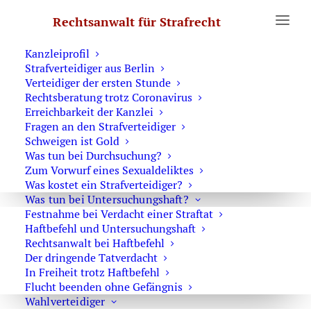
Erste Hilfe
Rechtsanwalt für Strafrecht
Was Sie wissen sollten
Notruf Strafverteidiger 0171 6543669
Kanzleiprofil
Strafverteidiger aus Berlin
Verteidiger der ersten Stunde
Beschleunigungsgebot in
Rechtsberatung trotz Coronavirus
Haftsachen
Erreichbarkeit der Kanzlei
Fragen an den Strafverteidiger
Schweigen ist Gold
OLG Düsseldorf stärkt das Beschleunigungsgebot in
Was tun bei Durchsuchung?
Haftsachen – Beschluss vom 03.07.2025 (III-2 Ws
Zum Vorwurf eines Sexualdeliktes
306/25)
Was kostet ein Strafverteidiger?
Was tun bei Untersuchungshaft?
Das
OLG Düsseldorf
hat mit Beschluss vom
03. Juli 2025
Festnahme bei Verdacht einer Straftat
(III-2 Ws 306/25)
eine bedeutsame Entscheidung zur
Haftbefehl und Untersuchungshaft
Rechtsanwalt bei Haftbefehl
Beschleunigungspflicht in
Haftsachen
getroffen. Das
Der dringende Tatverdacht
Gericht stellte klar, dass das
Beschleunigungsgebot in
In Freiheit trotz Haftbefehl
Haftsachen
auch nach einem erstinstanzlichen Urteil
Flucht beenden ohne Gefängnis
uneingeschränkt gilt und eine erhebliche
Wahlverteidiger