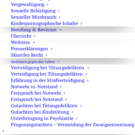
Vergewaltigung
Verzögerung von über sechs Monaten bei der
Sexuelle Belästigung
Protokollfertigstellung verletzte das Freiheitsgrundrecht
Sexueller Missbrauch
des Angeklagten in unzumutbarer Weise. Der
Kinderpornographische Inhalte
Haftfortdauerbeschluss wurde daher aufgehoben und der
Berufung & Revision
Angeklagte unverzüglich entlassen.
Übersicht
Weiteres
Bedeutung für die Praxis
Presserklärungen
Skurriles Recht
Der Beschluss des
OLG Düsseldorf
unterstreicht
Straftaten gegen das Leben
Verteidigung bei Tötungsdelikten
eindrucksvoll, dass das
Beschleunigungsgebot in
Verteidigung bei Tötungsdelikten
Haftsachen
in allen Phasen des Strafverfahrens beachtet
Erfahrung in der Strafverteidigung
werden muss – auch nach der erstinstanzlichen
Notwehr vs. Notstand
Verurteilung. Gerichte sind verpflichtet,
Freispruch bei Notwehr
Verfahrensverzögerungen aktiv zu vermeiden. Eine
Freispruch bei Notstand
Gutachten bei Tötungsdelikten
übermäßige Belastung der Justiz kann keine
Gutachten bei Kindstötung
Entschuldigung für eine Verletzung des
Unterbringung in Psychiatrie
Beschleunigungsgebots sein. Damit stärkt die
Prognosegutachten – Vermeidung der Zwangseinweisung
Entscheidung den Freiheitsanspruch von