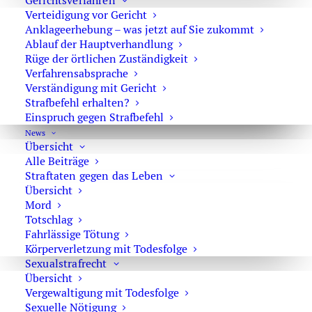
Gerichtsverfahren
gerechtfertigt, zumal keine außergewöhnlichen
Verteidigung vor Gericht
Umstände oder nachvollziehbaren sachlichen Gründe für
Anklageerhebung – was jetzt auf Sie zukommt
die Verzögerung vorgelegen hätten. Auch eine hohe
Ablauf der Hauptverhandlung
Rüge der örtlichen Zuständigkeit
Arbeitsbelastung des Gerichts könne den Eingriff in das
Verfahrensabsprache
Freiheitsgrundrecht nicht rechtfertigen.
Verständigung mit Gericht
Strafbefehl erhalten?
Rechtliche Würdigung
Einspruch gegen Strafbefehl
News
Das Gericht betonte, dass das
Beschleunigungsgebot in
Übersicht
Haftsachen
aus Art. 2 Abs. 2 Satz 2 GG in Verbindung
Alle Beiträge
mit dem Rechtsstaatsprinzip folgt. Es verpflichtet alle
Straftaten gegen das Leben
Verfahrensbeteiligten, insbesondere die Justiz, Verfahren
Übersicht
Mord
gegen inhaftierte Beschuldigte mit besonderer Eile zu
Totschlag
führen. Dieses Gebot besteht auch nach einem
Fahrlässige Tötung
erstinstanzlichen Urteil fort, solange die Entscheidung
Körperverletzung mit Todesfolge
nicht rechtskräftig ist.
Sexualstrafrecht
Übersicht
Nach Auffassung des Senats war die
Fortdauer der
Vergewaltigung mit Todesfolge
Untersuchungshaft
nicht mehr verhältnismäßig. Die
Sexuelle Nötigung