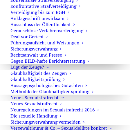
Konsensuale Strafverteidigung
Steuer
Konfrontative Strafverteidigung
Verteidigung bis zum BGH
Anklageschrift unwirksam
Ausschluss der Öffentlichkeit
Fahren ohne Versicherungsschutz
Geräuschlose Verfahrenserledigung
Deal vor Gericht
Führungsaufsicht und Weisungen
Blutentnahme durch die Polizei bei einer
Sicherungsverwahrung
Verkehrskontrolle
Rechtsanwalt und Presse
Gegen BILD-hafte Berichterstattung
Lügt der Zeuge?
Glaubhaftigkeit des Zeugen
Führerschein vorläufig entzogen – was tun?
Glaubhaftigkeitsprüfung
Aussagepsychologisches Gutachten
Methodik der Glaubhaftigkeitsprüfung
Neues Sexualstrafrecht
E-Scooter – Fahren unter Drogen oder Alkohol
Neues Sexualstrafrecht
Neuregelungen im Sexualstrafrecht 2016
Die sexuelle Handlung
Sicherungsverwahrung vermeiden
Vergewaltigung & Co. – Sexualdelikte konkret