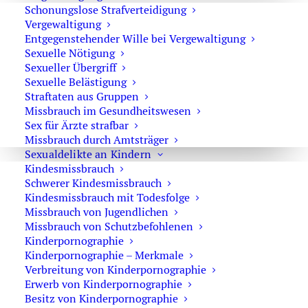
Strafverteidiger-Notruf (z. B. bei
Schonungslose Strafverteidigung
Vergewaltigung
Festnahme oder
Entgegenstehender Wille bei Vergewaltigung
Hausdurchsuchungen):
Sexuelle Nötigung
Sexueller Übergriff
0171 65 43 669
Sexuelle Belästigung
Straftaten aus Gruppen
Sie erreichen die Anwaltskanzlei an den
Missbrauch im Gesundheitswesen
Wochentagen über das Sekretariat.
Sex für Ärzte strafbar
Missbrauch durch Amtsträger
Die Sekretärinnen sind zur Verschwiegenheit
Sexualdelikte an Kindern
verpflichtet. Erforderliche Erstinformationen
Kindesmissbrauch
können Sie ihnen anvertrauen.
Schwerer Kindesmissbrauch
Kindesmissbrauch mit Todesfolge
Missbrauch von Jugendlichen
Missbrauch von Schutzbefohlenen
Kinderpornographie
Rechtsanwalt Oliver Marson
Kinderpornographie – Merkmale
Verbreitung von Kinderpornographie
Adresse: Kurfürstendamm 66, 10707 Berlin
Erwerb von Kinderpornographie
Telefon:
+49 30 720 22 970
Besitz von Kinderpornographie
Fax +49 30 720 22 771