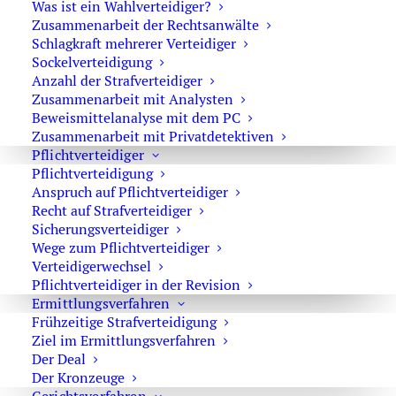
Was ist ein Wahlverteidiger?
Zusammenarbeit der Rechtsanwälte
Schlagkraft mehrerer Verteidiger
Sockelverteidigung
Anzahl der Strafverteidiger
Zusammenarbeit mit Analysten
Beweismittelanalyse mit dem PC
Rechtsanwalt Oliver Marson
Zusammenarbeit mit Privatdetektiven
Pflichtverteidiger
Pflichtverteidigung
Eine Blutentnahme durch die Polizei bei einer
Anspruch auf Pflichtverteidiger
Verkehrskontrolle trifft viele Betroffene unerwartet.
Recht auf Strafverteidiger
Zunächst geht es nur um eine allgemeine Kontrolle,
Sicherungsverteidiger
einen Atemalkoholtest, gerötete Augen, einen
Wege zum Pflichtverteidiger
angeblichen Cannabisgeruch oder einen unsicheren
Verteidigerwechsel
Pflichtverteidiger in der Revision
Fahreindruck. Kurz darauf steht der Vorwurf im Raum,
Ermittlungsverfahren
unter Alkohol, Cannabis oder anderen Drogen gefahren
Frühzeitige Strafverteidigung
zu sein. Dann folgen häufig ein Drogenschnelltest, die
Ziel im Ermittlungsverfahren
Fahrt zur Dienststelle oder ins Krankenhaus und
Der Deal
schließlich die Blutprobe. Rechtlich muss man jedoch
Der Kronzeuge