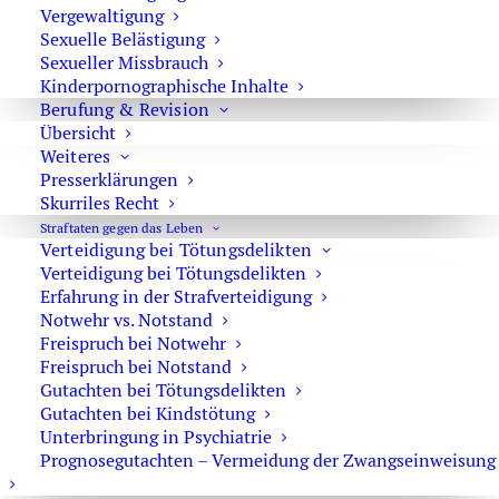
und motorische Tests wie Finger-Nase-Test,
Vergewaltigung
Einbeinstand oder Pupillenreaktion unter besonderer
Sexuelle Belästigung
Beleuchtung. Auch Angaben zum Konsum müssen Sie
Sexueller Missbrauch
Kinderpornographische Inhalte
nicht machen. Sie müssen also nicht erklären, wann Sie
Berufung & Revision
zuletzt Cannabis konsumiert, Alkohol getrunken oder
Übersicht
Medikamente eingenommen haben. Das bedeutet
Weiteres
allerdings nicht, dass die Kontrolle automatisch beendet
Presserklärungen
ist, wenn Sie den Schnelltest ablehnen. Wenn die Polizei
Skurriles Recht
konkrete Anhaltspunkte für Alkohol- oder Drogenkonsum
Straftaten gegen das Leben
Verteidigung bei Tötungsdelikten
sieht, kann sie weitere Maßnahmen veranlassen. Dazu
Verteidigung bei Tötungsdelikten
gehören insbesondere eine Blutentnahme und die
Erfahrung in der Strafverteidigung
Sicherstellung oder Beschlagnahme des Führerscheins,
Notwehr vs. Notstand
wenn ein Strafverfahren im Raum steht.
Freispruch bei Notwehr
Freispruch bei Notstand
Gutachten bei Tötungsdelikten
Was ist der Unterschied zwischen
Gutachten bei Kindstötung
Schnelltest und Blutprobe?
Unterbringung in Psychiatrie
Prognosegutachten – Vermeidung der Zwangseinweisung
Ein Drogenschnelltest ist nur ein Vortest. Er soll der