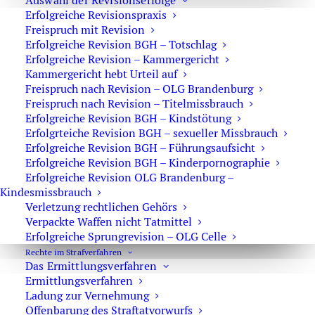
Auswahl der Revisionserfolge
Nicht jede Blutentnahme ist automatisch unangreifbar. In
Erfolgreiche Revisionspraxis
der Verteidigung können mehrere Punkte wichtig werden.
Freispruch mit Revision
Erfolgreiche Revision BGH – Totschlag
Zunächst muss geprüft werden, ob die Polizei überhaupt
Erfolgreiche Revision – Kammergericht
konkrete Verdachtsmomente hatte. Außerdem ist
Kammergericht hebt Urteil auf
entscheidend, wer die Blutentnahme angeordnet hat,
Freispruch nach Revision – OLG Brandenburg
wann die Fahrt endete und wann die Probe tatsächlich
Freispruch nach Revision – Titelmissbrauch
entnommen wurde. Gerade bei Alkohol kann der
Erfolgreiche Revision BGH – Kindstötung
Erfolgrteiche Revision BGH – sexueller Missbrauch
Zeitabstand für die Berechnung der Tatzeitkonzentration
Erfolgreiche Revision BGH – Führungsaufsicht
erheblich sein. Bei Drogen stellt sich dagegen häufig die
Erfolgreiche Revision BGH – Kinderpornographie
Frage, ob der gemessene Wirkstoffwert noch eine aktuelle
Erfolgreiche Revision OLG Brandenburg –
Wirkung belegt. Auch die Dokumentation ist wichtig.
Kindesmissbrauch
Wurden Ausfallerscheinungen nur pauschal behauptet
Verletzung rechtlichen Gehörs
Verpackte Waffen nicht Tatmittel
oder genau beschrieben? Wurde ein ärztlicher
Erfolgreiche Sprungrevision – OLG Celle
Untersuchungsbogen ausgefüllt? Gibt es
Rechte im Strafverfahren
Videoaufnahmen? Stimmen Uhrzeiten,
Das Ermittlungsverfahren
Probenkennzeichnung und Laborbericht überein? Wurde
Ermittlungsverfahren
zwischen aktivem Wirkstoff und bloßen Abbauprodukten
Ladung zur Vernehmung
unterschieden? Solche Fragen können darüber
Offenbarung des Straftatvorwurfs