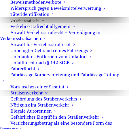
Beweismethodenverbote
Schlangenlinien, ein Unfall, erhebliche Reaktionsfehler
Widerspruch gegen Beweismittelverwertung
oder sonstige Anzeichen rauschmittelbedingter
Täteridentifikation
Fahrunsicherheit.
Verkehrs­strafrecht
Verkehrsstrafrecht allgemein
Noch schwerer wiegt § 315c StGB. Dort muss zusätzlich
Anwalt Verkehrsstrafrecht – Verteidigung in
eine konkrete Gefährdung von Menschen oder
Verkehrsstrafsachen
Anwalt für Verkehrsstrafrecht
bedeutenden Sachen vorliegen. Deshalb darf nicht jeder
Unbefugter Gebrauch eines Fahrzeugs
Drogenwert automatisch als Straßenverkehrsgefährdung
Unerlaubtes Entfernen vom Unfallort
bewertet werden.
Unfallflucht nach § 142 StGB
Fahrerflucht
Fahrlässige Körperverletzung und Fahrlässige Tötung
Was gilt bei Cannabis?
Vortäuschen einer Straftat
Cannabis bereitet besondere Schwierigkeiten, weil THC
Straßenverkehr
anders abgebaut wird als Alkohol. Ein Fahrer kann sich
Gefährdung des Straßenverkehrs
wieder nüchtern fühlen, während im Blut noch THC
Nötigung im Straßenverkehr
nachweisbar ist. Umgekehrt sagt ein Abbauprodukt wie
Illegale Autorennen
Gefährlicher Eingriff in den Straßenverkehr
THC-COOH nicht ohne Weiteres etwas über die aktuelle
Versicherungsbetrug als eine besondere Form des
Fahrtüchtigkeit aus. Für das Bußgeldverfahren ist vor