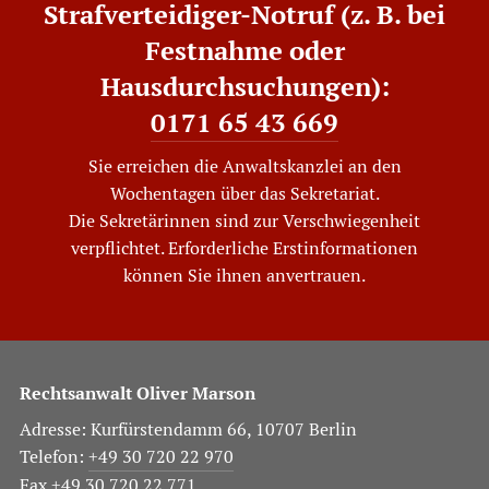
Strafverteidiger-Notruf (z. B. bei
Festnahme oder
Hausdurchsuchungen):
0171 65 43 669
Sie erreichen die Anwaltskanzlei an den
Wochentagen über das Sekretariat.
Die Sekretärinnen sind zur Verschwiegenheit
verpflichtet. Erforderliche Erstinformationen
können Sie ihnen anvertrauen.
Rechtsanwalt Oliver Marson
Adresse: Kurfürstendamm 66, 10707 Berlin
Telefon:
+49 30 720 22 970
Fax +49 30 720 22 771