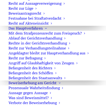
Recht auf Aussageverweigerung
entscheiden, ob ein Bußgeld, ein Fahrverbot, eine
Recht zur Lüge
vorläufige Entziehung der Fahrerlaubnis oder sogar eine
Beweisantragsrecht
strafrechtliche Verurteilung droht.
Festnahme bei Straftatverdacht
Recht auf Akteneinsicht
Das Hauptverfahren
Ordnungswidrigkeit oder Strafverfahren?
Mit dem Strafprozessrecht zum Freispruch?
Ablauf der Gerichtsverhandlung
Bei Alkohol und Drogen am Steuer muss man zwischen
Rechte in der Gerichtsverhandlung
Ordnungswidrigkeit und Straftat unterscheiden. Eine
Recht zur Verhandlungsteilnahme
Ordnungswidrigkeit nach
§ 24a StVG
kommt in Betracht,
Angeklagter bleibt zur Hauptverhandlung aus
wenn bestimmte Grenzwerte oder Wirkstoffnachweise
Recht zur Befragung
Angriff auf Glaubhaftigkeit von Zeugen
vorliegen. Dann drohen Bußgeld, Punkte und Fahrverbot.
Befangenheit des Richters
Befangenheit des Schöffen
Eine Straftat nach § 316 StGB setzt dagegen
Befangenheit des Staatsanwalts
Fahruntüchtigkeit voraus. Bei Alkohol gibt es feste
Beweiserhebung am Gericht
Promillegrenzen. Bei Drogen reicht der bloße
Prozessuale Wahrheitsfindung
Wirkstoffnachweis für eine Straftat regelmäßig nicht aus.
Aussage gegen Aussage
Vielmehr müssen zusätzliche Ausfallerscheinungen oder
Was sind Beweismittel?
Verbote der Beweiserhebung
Fahrfehler hinzukommen. Dazu gehören etwa