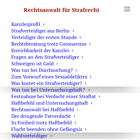
Erste Hilfe
Rechtsanwalt für Strafrecht
Was Sie wissen sollten
Notruf Strafverteidiger 0171 6543669
Kanzleiprofil
Strafverteidiger aus Berlin
Verteidiger der ersten Stunde
Blutentnahme durch die Polizei
Rechtsberatung trotz Coronavirus
bei einer Verkehrskontrolle
Erreichbarkeit der Kanzlei
Fragen an den Strafverteidiger
Schweigen ist Gold
Was tun bei Durchsuchung?
Blutentnahme bei einer Verkehrskontrolle
Zum Vorwurf eines Sexualdeliktes
– was darf die Polizei?
Was kostet ein Strafverteidiger?
Was tun bei Untersuchungshaft?
Festnahme bei Verdacht einer Straftat
Haftbefehl und Untersuchungshaft
Rechtsanwalt bei Haftbefehl
Der dringende Tatverdacht
In Freiheit trotz Haftbefehl
Flucht beenden ohne Gefängnis
Wahlverteidiger