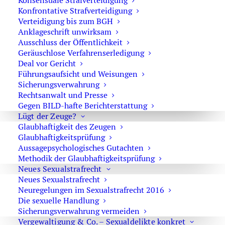
Konsensuale Strafverteidigung
gesetzliche Freigrenze wie bei Cannabis.
Konfrontative Strafverteidigung
Verteidigung bis zum BGH
Anklageschrift unwirksam
Wann darf die Polizei eine Blutentnahme
Ausschluss der Öffentlichkeit
anordnen?
Geräuschlose Verfahrenserledigung
Deal vor Gericht
Die Blutentnahme ist ein körperlicher Eingriff. Deshalb
Führungsaufsicht und Weisungen
braucht die Polizei konkrete Tatsachen, die den Verdacht
Sicherungsverwahrung
Rechtsanwalt und Presse
einer Verkehrsstraftat oder einer
Gegen BILD-hafte Berichterstattung
Verkehrsordnungswidrigkeit begründen. Ein bloßes
Lügt der Zeuge?
Bauchgefühl reicht nicht.
Glaubhaftigkeit des Zeugen
Glaubhaftigkeitsprüfung
Typische Verdachtsmomente können sein:
Aussagepsychologisches Gutachten
Methodik der Glaubhaftigkeitsprüfung
Neues Sexualstrafrecht
Alkoholgeruch,
Neues Sexualstrafrecht
gerötete oder glasige Augen,
Neuregelungen im Sexualstrafrecht 2016
auffällige Pupillenreaktion,
Die sexuelle Handlung
Sicherungsverwahrung vermeiden
unsichere Sprache,
Vergewaltigung & Co. – Sexualdelikte konkret