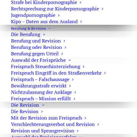
Strafe bei Kinderpornographie
Rechtsprechung zur Kinderpornographie
Muss ich der Blutentnahme zustimmen?
Jugendpornographie
Kipo – Daten aus dem Ausland
Nein. Sie müssen nicht zustimmen. Wenn die
Berufung & Revision
Blutentnahme rechtmäßig angeordnet wurde, kann sie
Die Berufung
Berufung und Revision
jedoch auch gegen Ihren Willen durchgeführt werden.
Berufung oder Revision
Widerstand ist deshalb regelmäßig keine gute Idee, weil
Berufung gegen Urteil
dadurch zusätzliche strafrechtliche Probleme entstehen
Auswahl der Freisprüche
können. Sinnvoller ist es, ruhig zu bleiben, keine
Freispruch Steuerhinterziehung
Angaben zur Sache zu machen und später prüfen zu
Freispruch Eingriff in den Straßenverkehr
Freispruch – Falschaussage
lassen, ob die Maßnahme rechtmäßig war. Das Schweigen
Bewährungsstrafe erwirkt
darf nicht gegen Sie gewertet werden. Auch die
Nichtzulassung der Anklage
Ablehnung eines freiwilligen Schnelltests ist kein
Freispruch – Mission erfüllt
Geständnis.
Die Revision
Die Revision
Mit der Revision zum Freispruch
Welche Fehler passieren bei
Verschlechterungsverbot und Revision
Blutentnahmen?
Revision und Sprungrevision