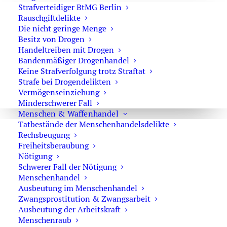
Strafverteidiger BtMG Berlin
vorschnell durchführen. Wenn die Polizei eine
Rauschgiftdelikte
Blutentnahme anordnet, sollte diese Maßnahme nicht
Die nicht geringe Menge
körperlich verhindert werden. Die rechtliche Prüfung
Besitz von Drogen
erfolgt später über die Akte.
Handeltreiben mit Drogen
Bandenmäßiger Drogenhandel
Keine Strafverfolgung trotz Straftat
FAQ zur Blutentnahme bei einer
Strafe bei Drogendelikten
Polizeikontrolle
Vermögenseinziehung
Minderschwerer Fall
Muss ich bei einer Verkehrskontrolle pusten?
Menschen & Waffenhandel
Tatbestände der Menschenhandelsdelikte
Ein Atemalkoholtest ist grundsätzlich freiwillig. Wenn Sie
Rechsbeugung
Freiheitsberaubung
ihn ablehnen, kann die Polizei bei konkretem Verdacht
Nötigung
eine Blutentnahme veranlassen.
Schwerer Fall der Nötigung
Menschenhandel
Muss ich einen Drogentest machen?
Ausbeutung im Menschenhandel
Zwangsprostitution & Zwangsarbeit
Nein. Urin- und Speicheltests sind grundsätzlich
Ausbeutung der Arbeitskraft
freiwillig. Sie müssen auch keine körperlichen
Menschenraub