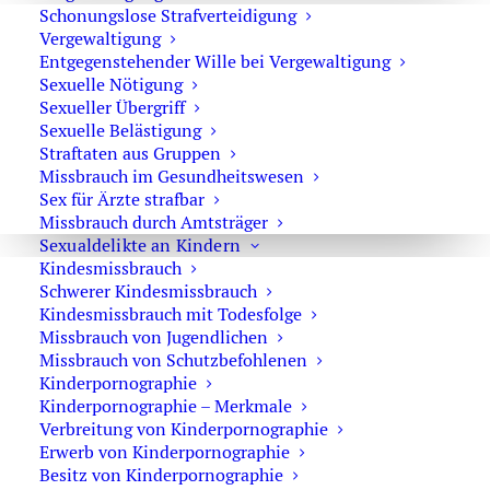
Gleichgewichtsstörungen,
Schonungslose Strafverteidigung
Schlangenlinien,
Vergewaltigung
Entgegenstehender Wille bei Vergewaltigung
Rotlichtverstoß,
Sexuelle Nötigung
Unfall,
Sexueller Übergriff
Drogenfund im Fahrzeug,
Sexuelle Belästigung
Straftaten aus Gruppen
auffällige Fahrweise,
Missbrauch im Gesundheitswesen
positive freiwillige Vortests.
Sex für Ärzte strafbar
Missbrauch durch Amtsträger
Die Blutentnahme muss von einer Ärztin oder einem
Sexualdelikte an Kindern
Arzt durchgeführt werden. Die Polizei selbst darf also
Kindesmissbrauch
nicht einfach Blut abnehmen. Sie kann die Maßnahme
Schwerer Kindesmissbrauch
aber anordnen, wenn die gesetzlichen Voraussetzungen
Kindesmissbrauch mit Todesfolge
vorliegen. Bei bestimmten Verkehrsstraftaten ist seit der
Missbrauch von Jugendlichen
Missbrauch von Schutzbefohlenen
Reform des § 81a StPO keine richterliche Anordnung
Kinderpornographie
mehr erforderlich. In Bußgeldverfahren wegen Alkohol
Kinderpornographie – Merkmale
oder Drogen am Steuer wird ebenfalls regelmäßig eine
Verbreitung von Kinderpornographie
Blutprobe angeordnet, wenn ein konkreter Verdacht
Erwerb von Kinderpornographie
besteht.
Besitz von Kinderpornographie