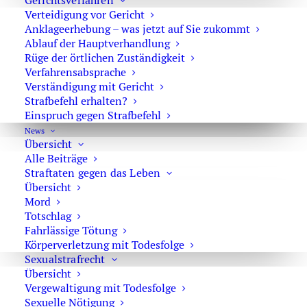
genau unterscheiden: Ein freiwilliger Drogentest ist nicht
Gerichtsverfahren
Verteidigung vor Gericht
dasselbe wie eine angeordnete Blutentnahme. Außerdem
Anklageerhebung – was jetzt auf Sie zukommt
beweist ein positiver Schnelltest noch keine
Ablauf der Hauptverhandlung
Ordnungswidrigkeit und erst recht nicht automatisch
Rüge der örtlichen Zuständigkeit
eine Straftat. Entscheidend ist vielmehr, ob die Polizei
Verfahrensabsprache
konkrete Verdachtsmomente dokumentiert hat, ob die
Verständigung mit Gericht
Strafbefehl erhalten?
Blutentnahme rechtmäßig angeordnet wurde und ob der
Einspruch gegen Strafbefehl
spätere Laborbefund den Tatvorwurf tatsächlich trägt.
News
Übersicht
Drogentest bei der Verkehrskontrolle:
Alle Beiträge
Straftaten gegen das Leben
freiwillig oder Pflicht?
Übersicht
Mord
Bei einer Verkehrskontrolle fragt die Polizei häufig:
Totschlag
„Haben Sie Alkohol getrunken?“ oder „Haben Sie Drogen
Fahrlässige Tötung
konsumiert?“ Außerdem wird oft ein Urintest,
Körperverletzung mit Todesfolge
Sexualstrafrecht
Speicheltest, Atemalkoholtest oder ein Koordinationstest
Übersicht
angeboten. Wichtig ist: Solche Tests sind grundsätzlich
Vergewaltigung mit Todesfolge
freiwillig. Das gilt vor allem für Urintests, Speicheltests
Sexuelle Nötigung