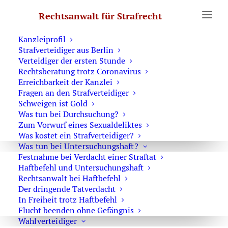
Erste Hilfe
Rechtsanwalt für Strafrecht
Was Sie wissen sollten
Notruf Strafverteidiger 0171 6543669
Kanzleiprofil
Strafverteidiger aus Berlin
Home
Verteidiger der ersten Stunde
Archive by Category "Missbrauch Schutzbefohlener"
Rechtsberatung trotz Coronavirus
Erreichbarkeit der Kanzlei
Fragen an den Strafverteidiger
Schweigen ist Gold
Besondere Form
Was tun bei Durchsuchung?
von
Zum Vorwurf eines Sexualdeliktes
Kindesmissbrauch
Was kostet ein Strafverteidiger?
Was tun bei Untersuchungshaft?
Der sexuelle
Festnahme bei Verdacht einer Straftat
Missbrauch
Haftbefehl und Untersuchungshaft
RA Ulrich Dost-Roxin
Schutzbefohlener d
Rechtsanwalt bei Haftbefehl
setzt voraus, dass
Der dringende Tatverdacht
In Freiheit trotz Haftbefehl
zwischen
Täter
und
Opfer
ein Verhältnis
Flucht beenden ohne Gefängnis
besteht, kraft dessen eine Person unter 16
Wahlverteidiger
Jahren dem Täter zur Erziehung, zur