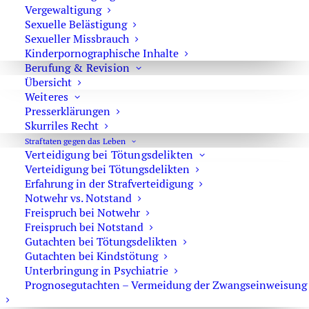
Sexueller Missbrauch unter
Vergewaltigung
Ausnutzung einer Amtsstellung
Sexuelle Belästigung
Sexueller Missbrauch
Kinderpornographische Inhalte
Berufung & Revision
Übersicht
Weiteres
Sexuellem Missbrauch von
Presserklärungen
Jugendlichen
Skurriles Recht
Straftaten gegen das Leben
Verteidigung bei Tötungsdelikten
Verteidigung bei Tötungsdelikten
Erfahrung in der Strafverteidigung
Notwehr vs. Notstand
Sexueller Missbrauch von
Freispruch bei Notwehr
Schutzbefohlenen
Freispruch bei Notstand
Gutachten bei Tötungsdelikten
Gutachten bei Kindstötung
Unterbringung in Psychiatrie
Prognosegutachten – Vermeidung der Zwangseinweisung
Aussagepsychologisches Gutachten