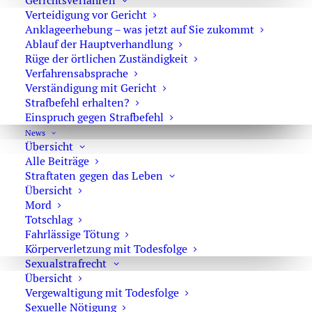
Gerichtsverfahren
Rechtsprechung.
Verteidigung vor Gericht
Anklageerhebung – was jetzt auf Sie zukommt
Als mögliche Täter kommen Lehrerinnen
Ablauf der Hauptverhandlung
und
Lehrer
, Ausbilderinnen und
Ausbilder
,
Rüge der örtlichen Zuständigkeit
Kindergärtner und
Mitarbeiter
in Heimen in
Verfahrensabsprache
Betracht. Soweit es sich um Jugendliche ab dem
Verständigung mit Gericht
18. Lebensjahr handelt, die in einem Dienst-
Strafbefehl erhalten?
oder Arbeitsverhältnis stehen, können auch
Einspruch gegen Strafbefehl
diejenigen Täter sein, zu denen die
News
Übersicht
Jugendlichen in einem Abhängigkeitsverhältnis
Alle Beiträge
stehen.
Straftaten gegen das Leben
Übersicht
Mord
Totschlag
Fahrlässige Tötung
Deal vor Gericht bei Sexualdelikten
Körperverletzung mit Todesfolge
Sexualstrafrecht
Übersicht
Vergewaltigung mit Todesfolge
Sexuelle Nötigung