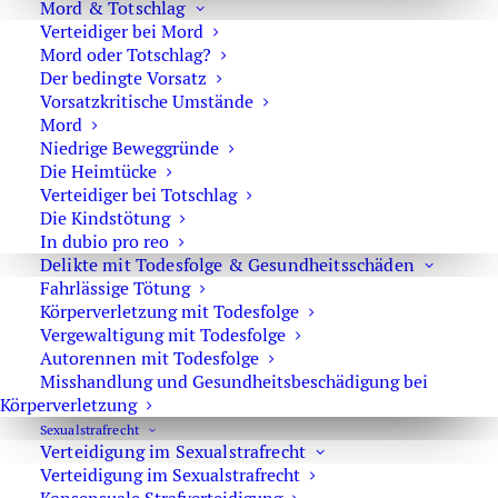
und Gerichtsbeschluss
Mord & Totschlag
Verteidiger bei Mord
Mord oder Totschlag?
Der bedingte Vorsatz
Vorsatzkritische Umstände
Mord
Einstellung der Ermittlungsverfahren
Niedrige Beweggründe
bei Sexualstraftaten
Die Heimtücke
Verteidiger bei Totschlag
Die Kindstötung
In dubio pro reo
Delikte mit Todesfolge & Gesundheitsschäden
Fahrlässige Tötung
Rechtsanwalt zur Neuregelung des
Körperverletzung mit Todesfolge
Sexualstrafrechts 2016
Vergewaltigung mit Todesfolge
Autorennen mit Todesfolge
Misshandlung und Gesundheitsbeschädigung bei
Körperverletzung
Sexual­strafrecht
Rechtsanwalt für Sexualstrafrecht
Verteidigung im Sexualstrafrecht
Verteidigung im Sexualstrafrecht