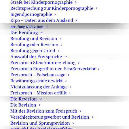
Strafe bei Kinderpornographie
E-Mail:
marson@anwaltmarson.de
Rechtsprechung zur Kinderpornographie
Jugendpornographie
Kipo – Daten aus dem Ausland
Berufung & Revision
Die Berufung
Hilfe im Notfall
Berufung und Revision
Sie können sich im Notfall rund um die Uhr an uns
Berufung oder Revision
wenden. Bitte wählen Sie:
0171 65 43 669
Berufung gegen Urteil
Auswahl der Freisprüche
Typische Notfälle sind: Festnahme, Anordnung der
Freispruch Steuerhinterziehung
Untersuchungshaft oder Hausdurchsuchungen.
Freispruch Eingriff in den Straßenverkehr
Freispruch – Falschaussage
Bewährungsstrafe erwirkt
Nichtzulassung der Anklage
Freispruch – Mission erfüllt
Die Revision
Impressum
·
Datenschutz
Die Revision
Mit der Revision zum Freispruch
Verschlechterungsverbot und Revision
Revision und Sprungrevision