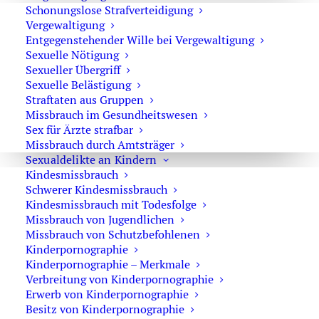
Schonungslose Strafverteidigung
Strafverteidiger-Notruf (z. B. bei
Vergewaltigung
Festnahme oder
Entgegenstehender Wille bei Vergewaltigung
Sexuelle Nötigung
Hausdurchsuchungen):
Sexueller Übergriff
0171 65 43 669
Sexuelle Belästigung
Straftaten aus Gruppen
Sie erreichen die Anwaltskanzlei an den
Missbrauch im Gesundheitswesen
Sex für Ärzte strafbar
Wochentagen über das Sekretariat.
Missbrauch durch Amtsträger
Die Sekretärinnen sind zur Verschwiegenheit
Sexualdelikte an Kindern
verpflichtet. Erforderliche Erstinformationen
Kindesmissbrauch
können Sie ihnen anvertrauen.
Schwerer Kindesmissbrauch
Kindesmissbrauch mit Todesfolge
Missbrauch von Jugendlichen
Missbrauch von Schutzbefohlenen
Rechtsanwalt Oliver Marson
Kinderpornographie
Kinderpornographie – Merkmale
Adresse: Kurfürstendamm 66, 10707 Berlin
Verbreitung von Kinderpornographie
Telefon:
+49 30 720 22 970
Erwerb von Kinderpornographie
Fax +49 30 720 22 771
Besitz von Kinderpornographie