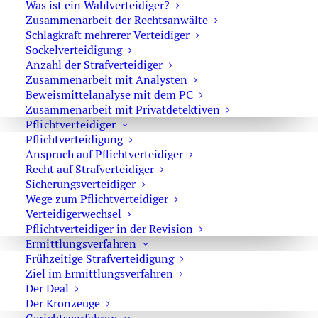
Was ist ein Wahlverteidiger?
Ausbildung oder zur Betreuung in der
Zusammenarbeit der Rechtsanwälte
Lebensführung anvertraut ist. Das
Schlagkraft mehrerer Verteidiger
Sockelverteidigung
Zusammenleben in häuslicher Gemeinschaft ist
Anzahl der Strafverteidiger
also unzureichend. Erforderlich ist vielmehr ein
Zusammenarbeit mit Analysten
Verhältnis, in welchem einer Person das Recht
Beweismittelanalyse mit dem PC
und die Pflicht obliegt, die Lebensführung des
Zusammenarbeit mit Privatdetektiven
Jugendlichen und damit dessen geistig-
Pflichtverteidiger
Pflichtverteidigung
seelische Entwicklung zu überwachen und zu
Anspruch auf Pflichtverteidiger
leiten.
Recht auf Strafverteidiger
Voraussetzung ist das Bestehen eines
Sicherungsverteidiger
Wege zum Pflichtverteidiger
Abhängigkeitsverhältnisses im Sinne der
Verteidigerwechsel
Unter- und Überordnung, die den persönlichen,
Pflichtverteidiger in der Revision
allgemein menschlichen Bereich umfasst. Ob
Ermittlungsverfahren
ein solches Obhutsverhältnis besteht und
Frühzeitige Strafverteidigung
welchen Umfang es hat, ist nach den
Ziel im Ermittlungsverfahren
Der Deal
tatsächlichen Verhältnissen des jeweiligen
Der Kronzeuge
Einzelfalls zu beurteilen. So sieht es die