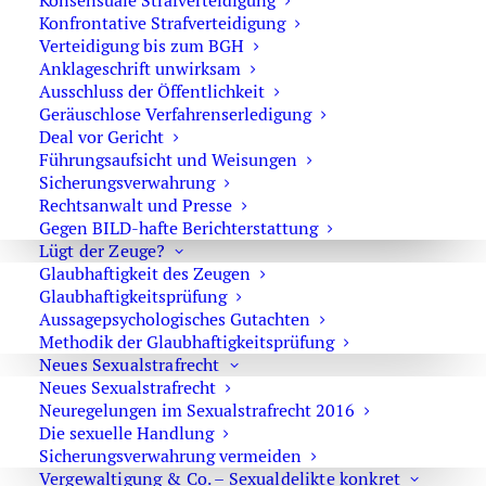
Konsensuale Strafverteidigung
Konfrontative Strafverteidigung
Verteidigung bis zum BGH
Anklageschrift unwirksam
Glaubhaftigkeit von Zeugen bei
Ausschluss der Öffentlichkeit
Vergewaltigung
Geräuschlose Verfahrenserledigung
Deal vor Gericht
Führungsaufsicht und Weisungen
Sicherungsverwahrung
Rechtsanwalt und Presse
Konsensuale Strafverteidigung im
Gegen BILD-hafte Berichterstattung
Lügt der Zeuge?
Sexualstrafrecht
Glaubhaftigkeit des Zeugen
Glaubhaftigkeitsprüfung
Aussagepsychologisches Gutachten
Methodik der Glaubhaftigkeitsprüfung
Neues Sexualstrafrecht
1
2
Neues Sexualstrafrecht
Neuregelungen im Sexualstrafrecht 2016
Die sexuelle Handlung
Sicherungsverwahrung vermeiden
Vergewaltigung & Co. – Sexualdelikte konkret