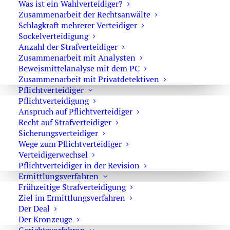
Was ist ein Wahlverteidiger?
Zusammenarbeit der Rechtsanwälte
Widerspruch gegen die Verwertung
Schlagkraft mehrerer Verteidiger
der Vernehmung
Sockelverteidigung
Anzahl der Strafverteidiger
Zusammenarbeit mit Analysten
Beweismittelanalyse mit dem PC
Zusammenarbeit mit Privatdetektiven
Beweismethodenverbote im
Pflichtverteidiger
Pflichtverteidigung
Strafprozess
Anspruch auf Pflichtverteidiger
Recht auf Strafverteidiger
Sicherungsverteidiger
Wege zum Pflichtverteidiger
Verteidigerwechsel
Pflichtverteidiger in der Revision
Strafverteidiger-Notruf (z. B. bei
Ermittlungsverfahren
Frühzeitige Strafverteidigung
Festnahme oder
Ziel im Ermittlungsverfahren
Hausdurchsuchungen):
Der Deal
Der Kronzeuge
0171 65 43 669