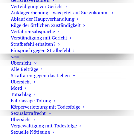
Gerichtsverfahren
Verteidigung vor Gericht
Sie erreichen die Anwaltskanzlei an den
Anklageerhebung – was jetzt auf Sie zukommt
Wochentagen über das Sekretariat.
Ablauf der Hauptverhandlung
Die Sekretärinnen sind zur Verschwiegenheit
Rüge der örtlichen Zuständigkeit
Verfahrensabsprache
verpflichtet. Erforderliche Erstinformationen
Verständigung mit Gericht
können Sie ihnen anvertrauen.
Strafbefehl erhalten?
Einspruch gegen Strafbefehl
News
Übersicht
Rechtsanwalt Oliver Marson
Alle Beiträge
Straftaten gegen das Leben
Adresse: Kurfürstendamm 66, 10707 Berlin
Übersicht
Telefon:
+49 30 720 22 970
Mord
Fax +49 30 720 22 771
Totschlag
E-Mail:
marson@anwaltmarson.de
Fahrlässige Tötung
Körperverletzung mit Todesfolge
Sexualstrafrecht
Übersicht
Vergewaltigung mit Todesfolge
Hilfe im Notfall
Sexuelle Nötigung