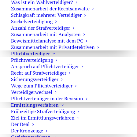
Was ist ein Wahlverteidiger?
Strafverteidiger-Notruf (z. B. bei
Zusammenarbeit der Rechtsanwälte
Schlagkraft mehrerer Verteidiger
Festnahme oder
Sockelverteidigung
Hausdurchsuchungen):
Anzahl der Strafverteidiger
Zusammenarbeit mit Analysten
0171 65 43 669
Beweismittelanalyse mit dem PC
Zusammenarbeit mit Privatdetektiven
Sie erreichen die Anwaltskanzlei an den
Pflichtverteidiger
Wochentagen über das Sekretariat.
Pflichtverteidigung
Anspruch auf Pflichtverteidiger
Die Sekretärinnen sind zur Verschwiegenheit
Recht auf Strafverteidiger
verpflichtet. Erforderliche Erstinformationen
Sicherungsverteidiger
können Sie ihnen anvertrauen.
Wege zum Pflichtverteidiger
Verteidigerwechsel
Pflichtverteidiger in der Revision
Ermittlungsverfahren
Rechtsanwalt Oliver Marson
Frühzeitige Strafverteidigung
Ziel im Ermittlungsverfahren
Adresse: Kurfürstendamm 66, 10707 Berlin
Der Deal
Telefon:
+49 30 720 22 970
Der Kronzeuge
Fax +49 30 720 22 771