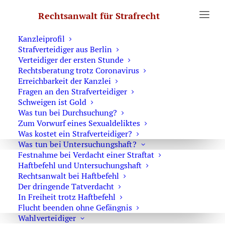
Erste Hilfe
Rechtsanwalt für Strafrecht
Was Sie wissen sollten
Notruf Strafverteidiger 0171 6543669
Kanzleiprofil
Strafverteidiger aus Berlin
Home
Posts Tagged "Vermögensabschöpfung"
Verteidiger der ersten Stunde
Rechtsberatung trotz Coronavirus
Erreichbarkeit der Kanzlei
Fragen an den Strafverteidiger
Schweigen ist Gold
Was tun bei Durchsuchung?
Keine Vermögensabschöpfung –
Zum Vorwurf eines Sexualdeliktes
Vermögensarrest über 450.000 €
Was kostet ein Strafverteidiger?
aufgehoben
Was tun bei Untersuchungshaft?
Festnahme bei Verdacht einer Straftat
Vermögensabschöpfung
Haftbefehl und Untersuchungshaft
6. März 2018
Rechtsanwalt bei Haftbefehl
Der dringende Tatverdacht
In Freiheit trotz Haftbefehl
Flucht beenden ohne Gefängnis
Wahlverteidiger