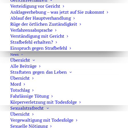
Gerichtsverfahren
E-Mail:
marson@anwaltmarson.de
Verteidigung vor Gericht
Anklageerhebung – was jetzt auf Sie zukommt
Ablauf der Hauptverhandlung
Rüge der örtlichen Zuständigkeit
Verfahrensabsprache
Hilfe im Notfall
Verständigung mit Gericht
Strafbefehl erhalten?
Sie können sich im Notfall rund um die Uhr an uns
Einspruch gegen Strafbefehl
wenden. Bitte wählen Sie:
0171 65 43 669
News
Übersicht
Typische Notfälle sind: Festnahme, Anordnung der
Alle Beiträge
Untersuchungshaft oder Hausdurchsuchungen.
Straftaten gegen das Leben
Übersicht
Mord
Totschlag
Fahrlässige Tötung
Körperverletzung mit Todesfolge
Impressum
·
Datenschutz
Sexualstrafrecht
Übersicht
Vergewaltigung mit Todesfolge
Sexuelle Nötigung