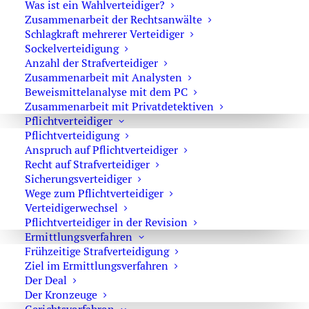
Festnahme oder
Was ist ein Wahlverteidiger?
Zusammenarbeit der Rechtsanwälte
Hausdurchsuchungen):
Schlagkraft mehrerer Verteidiger
Sockelverteidigung
0171 65 43 669
Anzahl der Strafverteidiger
Zusammenarbeit mit Analysten
Sie erreichen die Anwaltskanzlei an den
Beweismittelanalyse mit dem PC
Wochentagen über das Sekretariat.
Zusammenarbeit mit Privatdetektiven
Die Sekretärinnen sind zur Verschwiegenheit
Pflichtverteidiger
verpflichtet. Erforderliche Erstinformationen
Pflichtverteidigung
Anspruch auf Pflichtverteidiger
können Sie ihnen anvertrauen.
Recht auf Strafverteidiger
Sicherungsverteidiger
Wege zum Pflichtverteidiger
Verteidigerwechsel
Rechtsanwalt Oliver Marson
Pflichtverteidiger in der Revision
Adresse: Kurfürstendamm 66, 10707 Berlin
Ermittlungsverfahren
Telefon:
+49 30 720 22 970
Frühzeitige Strafverteidigung
Ziel im Ermittlungsverfahren
Fax +49 30 720 22 771
Der Deal
E-Mail:
marson@anwaltmarson.de
Der Kronzeuge