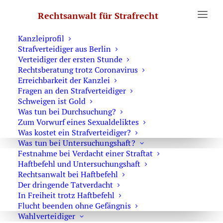
Erste Hilfe
Rechtsanwalt für Strafrecht
Was Sie wissen sollten
Notruf Strafverteidiger 0171 6543669
Kanzleiprofil
Strafverteidiger aus Berlin
Home
Posts Tagged "Reform"
Verteidiger der ersten Stunde
Rechtsberatung trotz Coronavirus
Erreichbarkeit der Kanzlei
Fragen an den Strafverteidiger
Schweigen ist Gold
Was tun bei Durchsuchung?
Strafverteidiger verbannt?
Zum Vorwurf eines Sexualdeliktes
StPO
Was kostet ein Strafverteidiger?
Was tun bei Untersuchungshaft?
21. Januar 2018
Festnahme bei Verdacht einer Straftat
Haftbefehl und Untersuchungshaft
Rechtsanwalt bei Haftbefehl
Der dringende Tatverdacht
In Freiheit trotz Haftbefehl
Flucht beenden ohne Gefängnis
Strafverteidiger-Notruf (z. B. bei
Wahlverteidiger