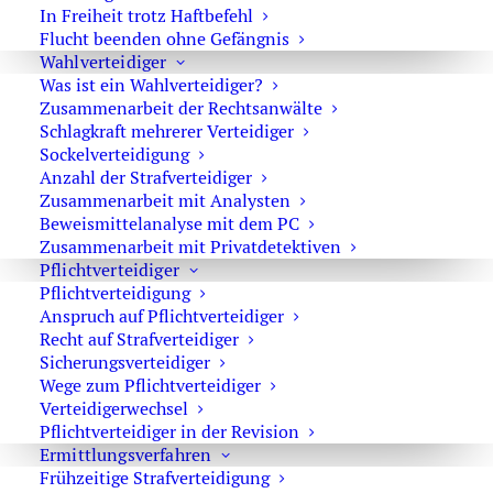
das
Revisionsverfahren
. So wird erklärt, worin
In Freiheit trotz Haftbefehl
der Unterschied zwischen
Berufung und
Flucht beenden ohne Gefängnis
Revision
besteht. Erläutert wird auch,
welche
Wahlverteidiger
Urteile mit der Berufung oder nur mit der
Was ist ein Wahlverteidiger?
Zusammenarbeit der Rechtsanwälte
Revision
angreifbar sind. Interessant auch die
Schlagkraft mehrerer Verteidiger
Frage, was eine
Sprungrevision
ist und weshalb
Sockelverteidigung
es sinnvoll sein kann, die Berufung zu
Anzahl der Strafverteidiger
„überspringen“. Hingewiesen wird auch,
Zusammenarbeit mit Analysten
innerhalb welcher Fristen die Berufung und
Beweismittelanalyse mit dem PC
Zusammenarbeit mit Privatdetektiven
Revision eingelegt werden müssen. Zu
Pflichtverteidiger
beachten ist auch, das für das der Verurteilte
Pflichtverteidigung
zwar selbst Revision einlegen kann, aber
Anspruch auf Pflichtverteidiger
Anwaltszwang zur Begründung der Revision
Recht auf Strafverteidiger
besteht. Auch finden sich Ausführungen zu der
Sicherungsverteidiger
Wege zum Pflichtverteidiger
Frage, ob mit der Revision ein Freispruch zu
Verteidigerwechsel
erreichen ist. Eine Auswahl meiner
Pflichtverteidiger in der Revision
erfolgreichen Revisionen sind
hier zu finden
.
Ermittlungsverfahren
Auf den jeweils verlinkten Unterseiten werden
Frühzeitige Strafverteidigung