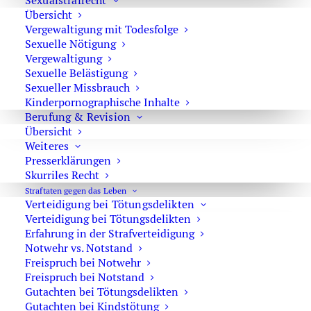
Sexualstrafrecht
Übersicht
Vergewaltigung mit Todesfolge
Kammergericht hebt Urteil auf
Sexuelle Nötigung
Vergewaltigung
Sexuelle Belästigung
Sexueller Missbrauch
Kinderpornographische Inhalte
Unterschied zwischen Revision und
Berufung & Revision
Übersicht
Sprungrevision im Strafrecht
Weiteres
Presserklärungen
Skurriles Recht
Straftaten gegen das Leben
Verteidigung bei Tötungsdelikten
Urteil wegen Kindesmissbrauch
Verteidigung bei Tötungsdelikten
aufgehoben
Erfahrung in der Strafverteidigung
Notwehr vs. Notstand
Freispruch bei Notwehr
Freispruch bei Notstand
Gutachten bei Tötungsdelikten
Gutachten bei Kindstötung
Manchmal strafloser Besitz