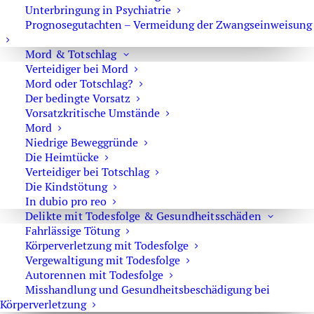
Unterbringung in Psychiatrie
kinderpornographischer Inhalte
Prognosegutachten – Vermeidung der Zwangseinweisung
Mord & Totschlag
Verteidiger bei Mord
Mord oder Totschlag?
Revision – kein Verstoß gegen
Der bedingte Vorsatz
Vorsatzkritische Umstände
Weisungen im Rahmen der
Mord
Führungsaufsicht
Niedrige Beweggründe
Die Heimtücke
Verteidiger bei Totschlag
Die Kindstötung
In dubio pro reo
Kuss auf den Mund keine
Delikte mit Todesfolge & Gesundheitsschäden
Sexualstraftat – Revision führt zur
Fahrlässige Tötung
Körperverletzung mit Todesfolge
Urteilsaufhebung
Vergewaltigung mit Todesfolge
Autorennen mit Todesfolge
Misshandlung und Gesundheitsbeschädigung bei
Körperverletzung