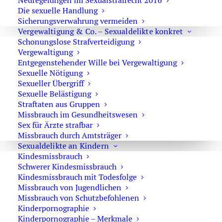
Neuregelungen im Sexualstrafrecht 2016
Die sexuelle Handlung
Die Sekretärinnen sind zur Verschwiegenheit
Sicherungsverwahrung vermeiden
verpflichtet. Erforderliche Erstinformationen
Vergewaltigung & Co. – Sexualdelikte konkret
können Sie ihnen anvertrauen.
Schonungslose Strafverteidigung
Vergewaltigung
Entgegenstehender Wille bei Vergewaltigung
Sexuelle Nötigung
Rechtsanwalt Oliver Marson
Sexueller Übergriff
Sexuelle Belästigung
Adresse: Kurfürstendamm 66, 10707 Berlin
Straftaten aus Gruppen
Telefon:
+49 30 720 22 970
Missbrauch im Gesundheitswesen
Fax +49 30 720 22 771
Sex für Ärzte strafbar
E-Mail:
marson@anwaltmarson.de
Missbrauch durch Amtsträger
Sexualdelikte an Kindern
Kindesmissbrauch
Schwerer Kindesmissbrauch
Kindesmissbrauch mit Todesfolge
Hilfe im Notfall
Missbrauch von Jugendlichen
Missbrauch von Schutzbefohlenen
Sie können sich im Notfall rund um die Uhr an uns
Kinderpornographie
wenden. Bitte wählen Sie:
0171 65 43 669
Kinderpornographie – Merkmale