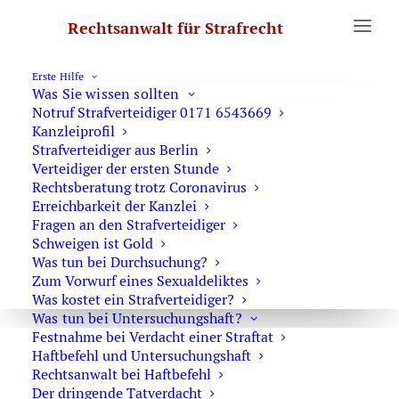
Rechtsanwalt für Strafrecht
Erste Hilfe
Was Sie wissen sollten
Home
Archive by Category "Berufung und Revision"
Notruf Strafverteidiger 0171 6543669
Kanzleiprofil
Strafverteidiger aus Berlin
Verteidiger der ersten Stunde
Die Rechtsmittel
Rechtsberatung trotz Coronavirus
im Strafrecht
Erreichbarkeit der Kanzlei
Berufung und Revision
Fragen an den Strafverteidiger
Schweigen ist Gold
sind die beiden
Was tun bei Durchsuchung?
Rechtsmittel, mit
RA Ulrich Dost-Roxin
Zum Vorwurf eines Sexualdeliktes
denen Urteile der
Was kostet ein Strafverteidiger?
Strafgerichte
Was tun bei Untersuchungshaft?
angegriffen werden können. Sie unterscheiden
Festnahme bei Verdacht einer Straftat
Haftbefehl und Untersuchungshaft
sich sehr voneinander. Auf meiner Webseite
Rechtsanwalt bei Haftbefehl
finden Sie grundlegende Informationen zum
Der dringende Tatverdacht