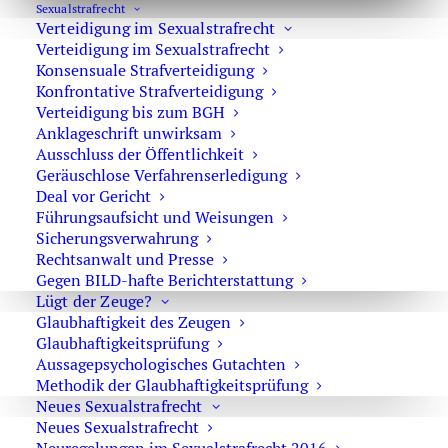
Sexual­strafrecht
Verbotene Vernehmungsmethoden der
Verteidigung im Sexualstrafrecht
Polizei – BGH hat Urteil aufgehoben
Verteidigung im Sexualstrafrecht
Konsensuale Strafverteidigung
Konfrontative Strafverteidigung
Verteidigung bis zum BGH
Anklageschrift unwirksam
1
2
3
Ausschluss der Öffentlichkeit
Geräuschlose Verfahrenserledigung
Deal vor Gericht
Führungsaufsicht und Weisungen
Sicherungsverwahrung
Rechtsanwalt und Presse
Strafverteidiger-Notruf (z. B. bei
Gegen BILD-hafte Berichterstattung
Lügt der Zeuge?
Festnahme oder
Glaubhaftigkeit des Zeugen
Hausdurchsuchungen):
Glaubhaftigkeitsprüfung
Aussagepsychologisches Gutachten
0171 65 43 669
Methodik der Glaubhaftigkeitsprüfung
Neues Sexualstrafrecht
Sie erreichen die Anwaltskanzlei an den
Neues Sexualstrafrecht
Wochentagen über das Sekretariat.