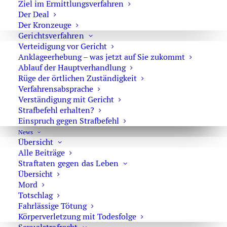
die einzelnen Fälle konkret vorgestellt.
Ziel im Ermittlungsverfahren
Der Deal
Der Kronzeuge
Gerichtsverfahren
Verteidigung vor Gericht
Rechtsanwalt und Fachanwalt für
Anklageerhebung – was jetzt auf Sie zukommt
Strafrecht
Ablauf der Hauptverhandlung
Rüge der örtlichen Zuständigkeit
Verfahrensabsprache
Verständigung mit Gericht
Strafbefehl erhalten?
Einspruch gegen Strafbefehl
Erfolgreiche Sprungrevision – OLG
News
Celle hebt Urteil des Amtsgerichts auf
Übersicht
Alle Beiträge
Straftaten gegen das Leben
Übersicht
Mord
Verpackte Waffen nicht Tatmittel
Totschlag
Fahrlässige Tötung
Körperverletzung mit Todesfolge