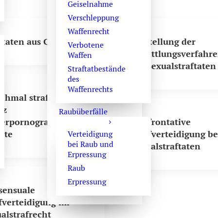
Geiselnahme
Verschleppung
Waffenrecht
ftaten aus Gruppen
Einstellung der
Verbotene
Ermittlungsverfahr
Waffen
bei Sexualstraftaten
Straftatbestände
des
Waffenrechts
hmal strafloser
tz
Raubüberfälle
derpornographischer
Konfrontative
lte
Strafverteidigung be
Verteidigung
bei Raub und
Sexualstraftaten
Erpressung
Raub
Erpressung
sensuale
fverteidigung im
alstrafrecht