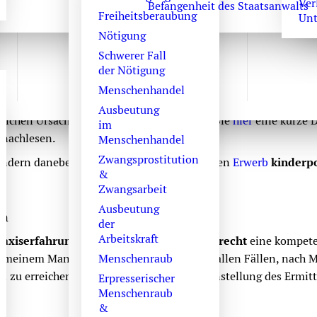
Ver
Befangenheit des Staatsanwalts
Freiheitsberaubung
Unt
Nötigung
Schwerer Fall
 Schriften
der Nötigung
er Gesetzgeber unter Strafandrohung gestellt. Das
Strafgesetz
Menschenhandel
der
Schutz von Kindern und Jugendlichen
angestrebt. Warum 
Ausbeutung
lichen Ursachen solcher Straftaten finden Sie
hier
eine kurze 
im
 nachlesen.
Menschenhandel
Zwangsprostitution
 sondern daneben auch die
Verbreitung
und den
Erwerb
kinderp
&
Zwangsarbeit
Ausbeutung
en
der
Arbeitskraft
raxiserfahrung
als
Rechtsanwalt für Strafrecht
eine kompeten
 meinem Mandanten. Zielsetzung ist es in allen Fällen, nach M
Menschenraub
 zu erreichen. Dabei geht es darum, die Einstellung des Ermit
Erpresserischer
Menschenraub
&