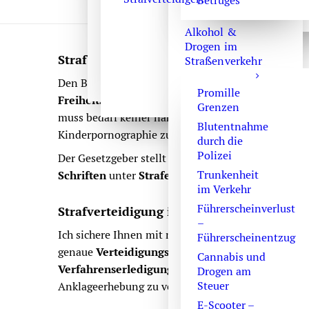
Betruges
Alkohol &
Drogen im
Strafbarer Besitz kinderpornographischer
Straßenverkehr
Den Besitz kinderpornographischer Schriften hat d
Promille
Freiheitsstrafe
an. Mit der
Strafrechtsnorm
wird 
Grenzen
muss bedarf keiner näheren Erklärung. Zu den mög
Blutentnahme
Kinderpornographie zu verstehen ist lässt sich hier
durch die
Polizei
Der Gesetzgeber stellt aber nicht nur den Besitz,
Trunkenheit
Schriften
unter
Strafe
.
im Verkehr
Führerscheinverlust
Strafverteidigung im Ermittlungsverfahr
–
Ich sichere Ihnen mit meiner
jahrzehntelangen P
Führerscheinentzug
genaue
Verteidigungsstrategien
in Absprache mit
Cannabis und
Verfahrenserledigung
im Interesse der Mandanten
Drogen am
Steuer
Anklageerhebung zu verhindern.
E-Scooter –