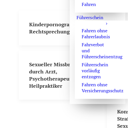
Fahren
Führerschein
Kinderpornographie
Stra
Fahren ohne
Rechtsprechung
Fahrerlaubnis
Fahrverbot
und
Führerscheinentzug
Manc
Sexueller Missbrauch
Besi
Führerschein
vorläufig
durch Arzt,
kin
entzogen
Psychotherapeuten oder
Inha
Fahren ohne
Heilpraktiker
Versicherungsschutz
Kon
Stra
Sexu