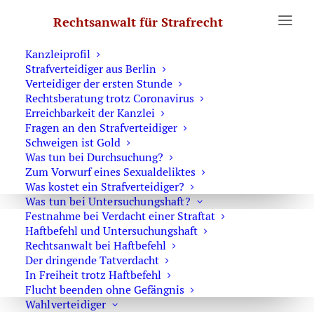
Erste Hilfe
Rechtsanwalt für Strafrecht
Was Sie wissen sollten
Notruf Strafverteidiger 0171 6543669
Kanzleiprofil
Strafverteidiger aus Berlin
Home
Posts Tagged "Autorennen"
Verteidiger der ersten Stunde
Rechtsberatung trotz Coronavirus
Erreichbarkeit der Kanzlei
Fragen an den Strafverteidiger
Schweigen ist Gold
Was tun bei Durchsuchung?
BGH zum verbotenen
Zum Vorwurf eines Sexualdeliktes
Kraftfahrzeugrennen
Was kostet ein Strafverteidiger?
Was tun bei Untersuchungshaft?
Autorennen
,
Gefährdungsvorsatz
,
Festnahme bei Verdacht einer Straftat
Verbotenen Kraftfahrzeugrennen
Haftbefehl und Untersuchungshaft
24. Juni 2026
Rechtsanwalt bei Haftbefehl
Der dringende Tatverdacht
In Freiheit trotz Haftbefehl
Flucht beenden ohne Gefängnis
Wahlverteidiger