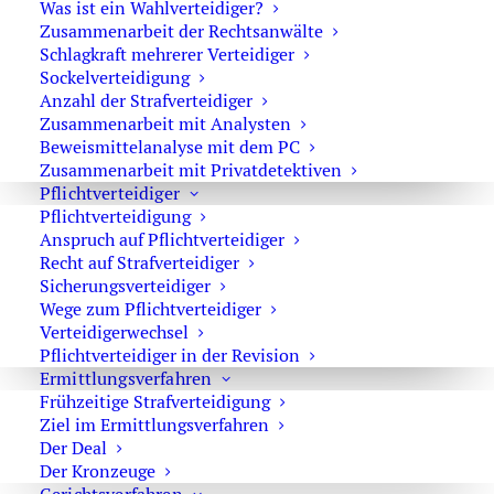
Was ist ein Wahlverteidiger?
Strafverteidiger-Notruf (z. B. bei
Zusammenarbeit der Rechtsanwälte
Schlagkraft mehrerer Verteidiger
Festnahme oder
Sockelverteidigung
Hausdurchsuchungen):
Anzahl der Strafverteidiger
Zusammenarbeit mit Analysten
0171 65 43 669
Beweismittelanalyse mit dem PC
Zusammenarbeit mit Privatdetektiven
Sie erreichen die Anwaltskanzlei an den
Pflichtverteidiger
Wochentagen über das Sekretariat.
Pflichtverteidigung
Die Sekretärinnen sind zur Verschwiegenheit
Anspruch auf Pflichtverteidiger
Recht auf Strafverteidiger
verpflichtet. Erforderliche Erstinformationen
Sicherungsverteidiger
können Sie ihnen anvertrauen.
Wege zum Pflichtverteidiger
Verteidigerwechsel
Pflichtverteidiger in der Revision
Ermittlungsverfahren
Rechtsanwalt Oliver Marson
Frühzeitige Strafverteidigung
Adresse: Kurfürstendamm 66, 10707 Berlin
Ziel im Ermittlungsverfahren
Der Deal
Telefon:
+49 30 720 22 970
Der Kronzeuge
Fax +49 30 720 22 771