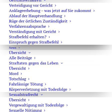
Gerichtsverfahren
E-Mail:
marson@anwaltmarson.de
Verteidigung vor Gericht
Anklageerhebung – was jetzt auf Sie zukommt
Ablauf der Hauptverhandlung
Rüge der örtlichen Zuständigkeit
Verfahrensabsprache
Hilfe im Notfall
Verständigung mit Gericht
Strafbefehl erhalten?
Sie können sich im Notfall rund um die Uhr an uns
Einspruch gegen Strafbefehl
wenden. Bitte wählen Sie:
0171 65 43 669
News
Typische Notfälle sind: Festnahme, Anordnung der
Übersicht
Alle Beiträge
Untersuchungshaft oder Hausdurchsuchungen.
Straftaten gegen das Leben
Übersicht
Mord
Totschlag
Fahrlässige Tötung
Körperverletzung mit Todesfolge
Impressum
·
Datenschutz
Sexualstrafrecht
Übersicht
Vergewaltigung mit Todesfolge
Sexuelle Nötigung