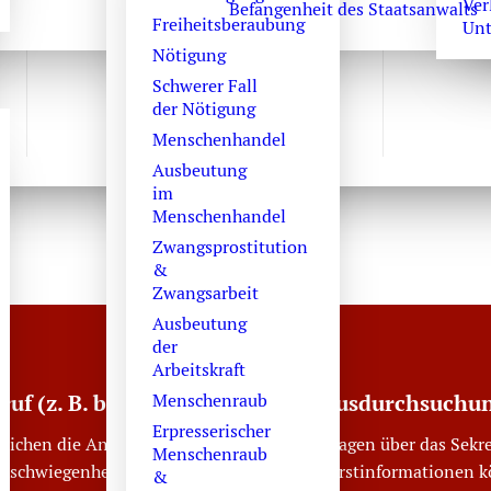
Ver
Befangenheit des Staatsanwalts
Freiheitsberaubung
Unt
Nötigung
Schwerer Fall
der Nötigung
Menschenhandel
Ausbeutung
im
Menschenhandel
Zwangsprostitution
&
Zwangsarbeit
Ausbeutung
der
Arbeitskraft
truf (z. B. bei Festnahme oder Hausdurchsuchu
Menschenraub
Erpresserischer
reichen die Anwaltskanzlei an den Wochentagen über das Sekre
Menschenraub
erschwiegenheit verpflichtet. Erforderliche Erstinformationen 
&