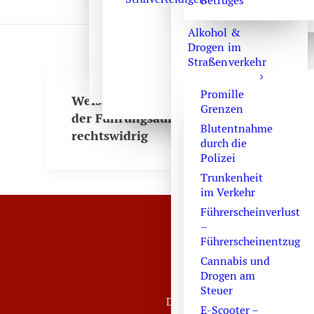
Betruges
Alkohol &
Drogen im
Straßenverkehr
Promille
Weisungen im Rahmen
Grenzen
der Führungsaufsicht
Blutentnahme
rechtswidrig
durch die
Polizei
Trunkenheit
im Verkehr
Führerscheinverlust
–
Führerscheinentzug
Strafverteidiger-No
Cannabis und
Drogen am
Sie er
Steuer
Die Sekretärinnen sind zur V
E-Scooter –