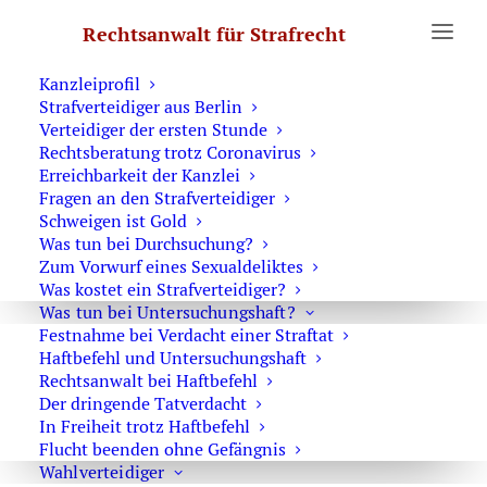
Erste Hilfe
Rechtsanwalt für Strafrecht
Was Sie wissen sollten
Notruf Strafverteidiger 0171 6543669
Kanzleiprofil
Strafverteidiger aus Berlin
Home
Archive by Category "Vortäuschen einer Straftat"
Verteidiger der ersten Stunde
Rechtsberatung trotz Coronavirus
Erreichbarkeit der Kanzlei
Fragen an den Strafverteidiger
Schweigen ist Gold
Was tun bei Durchsuchung?
Vortäuschen einer Straftat
Zum Vorwurf eines Sexualdeliktes
Was kostet ein Strafverteidiger?
Was tun bei Untersuchungshaft?
Festnahme bei Verdacht einer Straftat
Haftbefehl und Untersuchungshaft
Rechtsanwalt bei Haftbefehl
Strafverteidiger-Notruf (z. B. bei
Der dringende Tatverdacht
In Freiheit trotz Haftbefehl
Festnahme oder
Flucht beenden ohne Gefängnis
Hausdurchsuchungen):
Wahlverteidiger