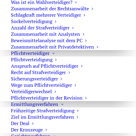
Was ist ein Wahlverteidiger?
0171 65 43 669
Zusammenarbeit der Rechtsanwälte
Schlagkraft mehrerer Verteidiger
Sie erreichen die Anwaltskanzlei an den
Sockelverteidigung
Wochentagen über das Sekretariat.
Anzahl der Strafverteidiger
Die Sekretärinnen sind zur Verschwiegenheit
Zusammenarbeit mit Analysten
Beweismittelanalyse mit dem PC
verpflichtet. Erforderliche Erstinformationen
Zusammenarbeit mit Privatdetektiven
können Sie ihnen anvertrauen.
Pflichtverteidiger
Pflichtverteidigung
Anspruch auf Pflichtverteidiger
Recht auf Strafverteidiger
Rechtsanwalt Oliver Marson
Sicherungsverteidiger
Wege zum Pflichtverteidiger
Adresse: Kurfürstendamm 66, 10707 Berlin
Verteidigerwechsel
Telefon:
+49 30 720 22 970
Pflichtverteidiger in der Revision
Fax +49 30 720 22 771
Ermittlungsverfahren
E-Mail:
marson@anwaltmarson.de
Frühzeitige Strafverteidigung
Ziel im Ermittlungsverfahren
Der Deal
Der Kronzeuge