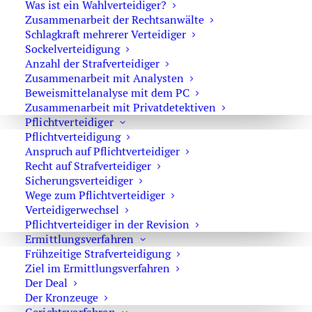
Was ist ein Wahlverteidiger?
Aktuelles Anwalt Strafrecht
Zusammenarbeit der Rechtsanwälte
Schlagkraft mehrerer Verteidiger
Sockelverteidigung
Anzahl der Strafverteidiger
Zusammenarbeit mit Analysten
Beweismittelanalyse mit dem PC
Strafverteidiger-Notruf (z. B. bei
Zusammenarbeit mit Privatdetektiven
Pflichtverteidiger
Festnahme oder
Pflichtverteidigung
Hausdurchsuchungen):
Anspruch auf Pflichtverteidiger
Recht auf Strafverteidiger
0171 65 43 669
Sicherungsverteidiger
Wege zum Pflichtverteidiger
Sie erreichen die Anwaltskanzlei an den
Verteidigerwechsel
Wochentagen über das Sekretariat.
Pflichtverteidiger in der Revision
Die Sekretärinnen sind zur Verschwiegenheit
Ermittlungsverfahren
Frühzeitige Strafverteidigung
verpflichtet. Erforderliche Erstinformationen
Ziel im Ermittlungsverfahren
können Sie ihnen anvertrauen.
Der Deal
Der Kronzeuge