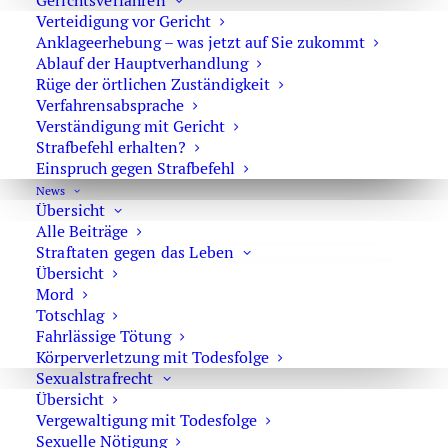
Gerichtsverfahren
Verteidigung vor Gericht
Rechtsanwalt Oliver Marson
Anklageerhebung – was jetzt auf Sie zukommt
Adresse: Kurfürstendamm 66, 10707 Berlin
Ablauf der Hauptverhandlung
Rüge der örtlichen Zuständigkeit
Telefon:
+49 30 720 22 970
Verfahrensabsprache
Fax +49 30 720 22 771
Verständigung mit Gericht
E-Mail:
marson@anwaltmarson.de
Strafbefehl erhalten?
Einspruch gegen Strafbefehl
News
Übersicht
Alle Beiträge
Hilfe im Notfall
Straftaten gegen das Leben
Übersicht
Sie können sich im Notfall rund um die Uhr an uns
Mord
wenden. Bitte wählen Sie:
0171 65 43 669
Totschlag
Typische Notfälle sind: Festnahme, Anordnung der
Fahrlässige Tötung
Körperverletzung mit Todesfolge
Untersuchungshaft oder Hausdurchsuchungen.
Sexualstrafrecht
Übersicht
Vergewaltigung mit Todesfolge
Sexuelle Nötigung