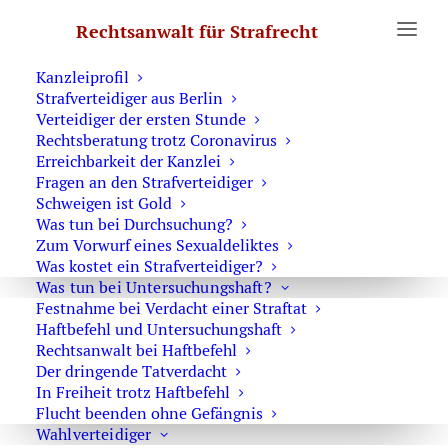
Erste Hilfe
Rechtsanwalt für Strafrecht
Was Sie wissen sollten
Notruf Strafverteidiger 0171 6543669
Kanzleiprofil
Strafverteidiger aus Berlin
Home
Archive by Category "Strafverteidiger"
Verteidiger der ersten Stunde
Rechtsberatung trotz Coronavirus
Erreichbarkeit der Kanzlei
Fragen an den Strafverteidiger
Schweigen ist Gold
Was tun bei Durchsuchung?
Spezialisiert auf die Strafverteidigung
Zum Vorwurf eines Sexualdeliktes
Was kostet ein Strafverteidiger?
Was tun bei Untersuchungshaft?
Festnahme bei Verdacht einer Straftat
Haftbefehl und Untersuchungshaft
Strafverteidiger aus Berlin
Rechtsanwalt bei Haftbefehl
Der dringende Tatverdacht
In Freiheit trotz Haftbefehl
Flucht beenden ohne Gefängnis
Wahlverteidiger