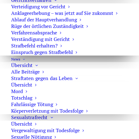
Gerichtsverfahren
Verteidigung vor Gericht
Adresse: Kurfürstendamm 66, 10707 Berlin
Anklageerhebung – was jetzt auf Sie zukommt
Telefon:
+49 30 720 22 970
Ablauf der Hauptverhandlung
Fax +49 30 720 22 771
Rüge der örtlichen Zuständigkeit
E-Mail:
marson@anwaltmarson.de
Verfahrensabsprache
Verständigung mit Gericht
Strafbefehl erhalten?
Einspruch gegen Strafbefehl
News
Hilfe im Notfall
Übersicht
Alle Beiträge
Sie können sich im Notfall rund um die Uhr an uns
Straftaten gegen das Leben
wenden. Bitte wählen Sie:
0171 65 43 669
Übersicht
Mord
Typische Notfälle sind: Festnahme, Anordnung der
Totschlag
Untersuchungshaft oder Hausdurchsuchungen.
Fahrlässige Tötung
Körperverletzung mit Todesfolge
Sexualstrafrecht
Übersicht
Vergewaltigung mit Todesfolge
Sexuelle Nötigung