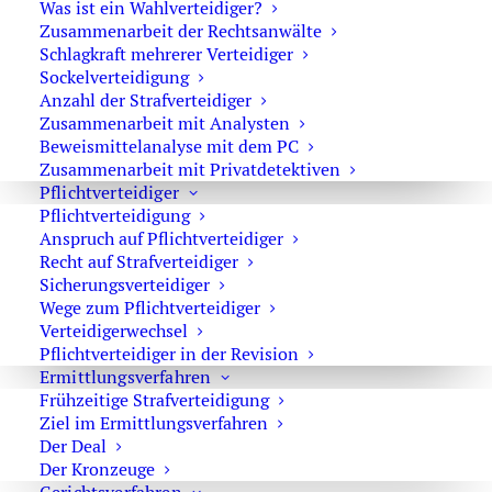
Was ist ein Wahlverteidiger?
Zusammenarbeit der Rechtsanwälte
Schlagkraft mehrerer Verteidiger
Sockelverteidigung
Anzahl der Strafverteidiger
Strafverteidiger-Notruf (z. B. bei
Zusammenarbeit mit Analysten
Beweismittelanalyse mit dem PC
Festnahme oder
Zusammenarbeit mit Privatdetektiven
Hausdurchsuchungen):
Pflichtverteidiger
Pflichtverteidigung
0171 65 43 669
Anspruch auf Pflichtverteidiger
Recht auf Strafverteidiger
Sie erreichen die Anwaltskanzlei an den
Sicherungsverteidiger
Wochentagen über das Sekretariat.
Wege zum Pflichtverteidiger
Die Sekretärinnen sind zur Verschwiegenheit
Verteidigerwechsel
Pflichtverteidiger in der Revision
verpflichtet. Erforderliche Erstinformationen
Ermittlungsverfahren
können Sie ihnen anvertrauen.
Frühzeitige Strafverteidigung
Ziel im Ermittlungsverfahren
Der Deal
Der Kronzeuge
Rechtsanwalt Oliver Marson