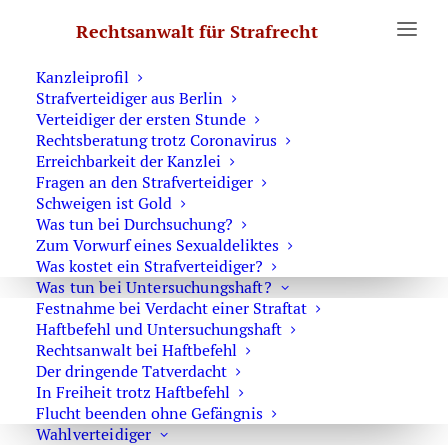
Erste Hilfe
Rechtsanwalt für Strafrecht
Was Sie wissen sollten
Notruf Strafverteidiger 0171 6543669
Kanzleiprofil
Strafverteidiger aus Berlin
Home
Archive by Category "Strafprozeßvollmacht"
Verteidiger der ersten Stunde
Rechtsberatung trotz Coronavirus
Erreichbarkeit der Kanzlei
Fragen an den Strafverteidiger
Schweigen ist Gold
Was tun bei Durchsuchung?
Prozessvollmacht zur
Zum Vorwurf eines Sexualdeliktes
Auftragserteilung an Rechtsanwalt
Was kostet ein Strafverteidiger?
Marson
Was tun bei Untersuchungshaft?
Festnahme bei Verdacht einer Straftat
Haftbefehl und Untersuchungshaft
Rechtsanwalt bei Haftbefehl
Der dringende Tatverdacht
In Freiheit trotz Haftbefehl
Strafprozessvollmacht für die
Flucht beenden ohne Gefängnis
Prozessvertretung
Wahlverteidiger