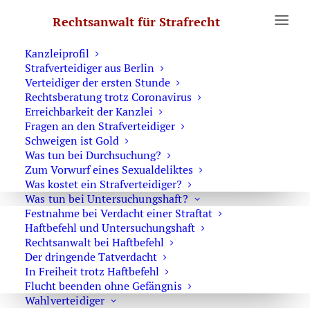
Erste Hilfe
Rechtsanwalt für Strafrecht
Was Sie wissen sollten
Notruf Strafverteidiger 0171 6543669
Kanzleiprofil
Strafverteidiger aus Berlin
Home
Archive by Category "Raub & Erpressung"
Verteidiger der ersten Stunde
Rechtsberatung trotz Coronavirus
Erreichbarkeit der Kanzlei
Fragen an den Strafverteidiger
Schweigen ist Gold
Was tun bei Durchsuchung?
besonders schwere Fall der Nötigung
Zum Vorwurf eines Sexualdeliktes
Was kostet ein Strafverteidiger?
Was tun bei Untersuchungshaft?
Festnahme bei Verdacht einer Straftat
Haftbefehl und Untersuchungshaft
Die Tatbestände der
Rechtsanwalt bei Haftbefehl
Menschenhandelsdelikte
Der dringende Tatverdacht
In Freiheit trotz Haftbefehl
Flucht beenden ohne Gefängnis
Wahlverteidiger