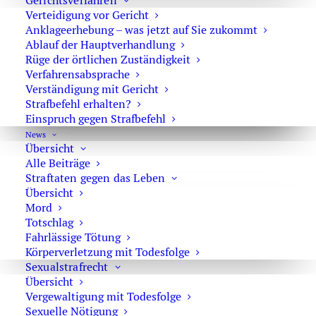
Gerichtsverfahren
Verteidigung vor Gericht
Anklageerhebung – was jetzt auf Sie zukommt
Ablauf der Hauptverhandlung
Erpressung
Rüge der örtlichen Zuständigkeit
Verfahrensabsprache
Verständigung mit Gericht
Strafbefehl erhalten?
Einspruch gegen Strafbefehl
Raub
News
Übersicht
Alle Beiträge
Straftaten gegen das Leben
Übersicht
Mord
Strafverteidiger bei Raub und
Totschlag
Erpressung
Fahrlässige Tötung
Körperverletzung mit Todesfolge
Sexualstrafrecht
Übersicht
Vergewaltigung mit Todesfolge
Sexuelle Nötigung