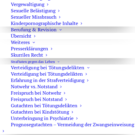
Vergewaltigung
Strafverteidiger-Notruf (z. B. bei
Sexuelle Belästigung
Festnahme oder
Sexueller Missbrauch
Kinderpornographische Inhalte
Hausdurchsuchungen):
Berufung & Revision
0171 65 43 669
Übersicht
Weiteres
Sie erreichen die Anwaltskanzlei an den
Presserklärungen
Skurriles Recht
Wochentagen über das Sekretariat.
Straftaten gegen das Leben
Die Sekretärinnen sind zur Verschwiegenheit
Verteidigung bei Tötungsdelikten
verpflichtet. Erforderliche Erstinformationen
Verteidigung bei Tötungsdelikten
können Sie ihnen anvertrauen.
Erfahrung in der Strafverteidigung
Notwehr vs. Notstand
Freispruch bei Notwehr
Freispruch bei Notstand
Rechtsanwalt Oliver Marson
Gutachten bei Tötungsdelikten
Gutachten bei Kindstötung
Adresse: Kurfürstendamm 66, 10707 Berlin
Unterbringung in Psychiatrie
Telefon:
+49 30 720 22 970
Prognosegutachten – Vermeidung der Zwangseinweisung
Fax +49 30 720 22 771