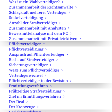
Was ist ein Wahlverteidiger?
Zusammenarbeit der Rechtsanwälte
Erpresserischer Menschenraub und
Schlagkraft mehrerer Verteidiger
Geiselnahme
Sockelverteidigung
Anzahl der Strafverteidiger
Zusammenarbeit mit Analysten
Beweismittelanalyse mit dem PC
Zusammenarbeit mit Privatdetektiven
Die Ausbeutung im Menschenhandel
Pflichtverteidiger
Pflichtverteidigung
Anspruch auf Pflichtverteidiger
Recht auf Strafverteidiger
Sicherungsverteidiger
Wege zum Pflichtverteidiger
Nötigung
Verteidigerwechsel
Pflichtverteidiger in der Revision
Ermittlungsverfahren
Frühzeitige Strafverteidigung
Ziel im Ermittlungsverfahren
Verschleppung
Der Deal
Der Kronzeuge