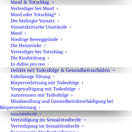
Mord & Totschlag
E-Mail:
marson@anwaltmarson.de
Verteidiger bei Mord
Mord oder Totschlag?
Der bedingte Vorsatz
Vorsatzkritische Umstände
Hilfe im Notfall
Mord
Niedrige Beweggründe
Sie können sich im Notfall rund um die Uhr an uns
Die Heimtücke
wenden. Bitte wählen Sie:
0171 65 43 669
Verteidiger bei Totschlag
Die Kindstötung
Typische Notfälle sind: Festnahme, Anordnung der
In dubio pro reo
Untersuchungshaft oder Hausdurchsuchungen.
Delikte mit Todesfolge & Gesundheitsschäden
Fahrlässige Tötung
Körperverletzung mit Todesfolge
Vergewaltigung mit Todesfolge
Autorennen mit Todesfolge
Misshandlung und Gesundheitsbeschädigung bei
Impressum
·
Datenschutz
Körperverletzung
Sexual­strafrecht
Verteidigung im Sexualstrafrecht
Verteidigung im Sexualstrafrecht