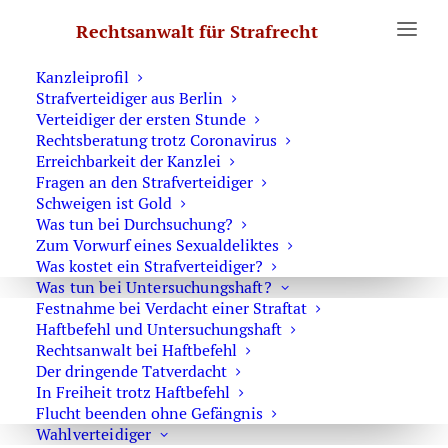
Erste Hilfe
Rechtsanwalt für Strafrecht
Was Sie wissen sollten
Notruf Strafverteidiger 0171 6543669
Kanzleiprofil
Strafverteidiger aus Berlin
Home
Archive by Category "Organisierte Kriminalität"
Verteidiger der ersten Stunde
Rechtsberatung trotz Coronavirus
Erreichbarkeit der Kanzlei
Fragen an den Strafverteidiger
Schweigen ist Gold
Was tun bei Durchsuchung?
Keine Strafverfolgung trotz
Zum Vorwurf eines Sexualdeliktes
Drogendelikt
Was kostet ein Strafverteidiger?
Was tun bei Untersuchungshaft?
Festnahme bei Verdacht einer Straftat
Haftbefehl und Untersuchungshaft
Rechtsanwalt bei Haftbefehl
Verbotene Waffen im Waffengesetz
Der dringende Tatverdacht
In Freiheit trotz Haftbefehl
Flucht beenden ohne Gefängnis
Wahlverteidiger