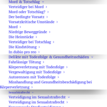
Mord & Totschlag
können Sie ihnen anvertrauen.
Verteidiger bei Mord
Mord oder Totschlag?
Der bedingte Vorsatz
Vorsatzkritische Umstände
Rechtsanwalt Oliver Marson
Mord
Niedrige Beweggründe
Adresse: Kurfürstendamm 66, 10707 Berlin
Die Heimtücke
Telefon:
+49 30 720 22 970
Verteidiger bei Totschlag
Fax +49 30 720 22 771
Die Kindstötung
In dubio pro reo
E-Mail:
marson@anwaltmarson.de
Delikte mit Todesfolge & Gesundheitsschäden
Fahrlässige Tötung
Körperverletzung mit Todesfolge
Vergewaltigung mit Todesfolge
Hilfe im Notfall
Autorennen mit Todesfolge
Misshandlung und Gesundheitsbeschädigung bei
Sie können sich im Notfall rund um die Uhr an uns
Körperverletzung
wenden. Bitte wählen Sie:
0171 65 43 669
Sexual­strafrecht
Verteidigung im Sexualstrafrecht
Typische Notfälle sind: Festnahme, Anordnung der
Verteidigung im Sexualstrafrecht
Untersuchungshaft oder Hausdurchsuchungen.