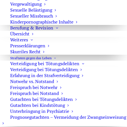
Vergewaltigung
Sexuelle Belästigung
Sexueller Missbrauch
Kinderpornographische Inhalte
Berufung & Revision
1
2
3
Übersicht
Weiteres
Presserklärungen
Skurriles Recht
Straftaten gegen das Leben
Verteidigung bei Tötungsdelikten
Strafverteidiger-Notruf (z. B. bei
Verteidigung bei Tötungsdelikten
Festnahme oder
Erfahrung in der Strafverteidigung
Notwehr vs. Notstand
Hausdurchsuchungen):
Freispruch bei Notwehr
0171 65 43 669
Freispruch bei Notstand
Gutachten bei Tötungsdelikten
Sie erreichen die Anwaltskanzlei an den
Gutachten bei Kindstötung
Unterbringung in Psychiatrie
Wochentagen über das Sekretariat.
Prognosegutachten – Vermeidung der Zwangseinweisung
Die Sekretärinnen sind zur Verschwiegenheit
verpflichtet. Erforderliche Erstinformationen