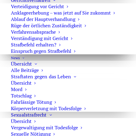
Gerichtsverfahren
Verteidigung vor Gericht
Anklageerhebung – was jetzt auf Sie zukommt
Ablauf der Hauptverhandlung
Ausbeutung der Arbeitskraft
Rüge der örtlichen Zuständigkeit
Verfahrensabsprache
Verständigung mit Gericht
Strafbefehl erhalten?
Einspruch gegen Strafbefehl
Erpresserischer Menschenraub und
News
Übersicht
Geiselnahme
Alle Beiträge
Straftaten gegen das Leben
Übersicht
Mord
Totschlag
Zwangsprostitution & Zwangsarbeit
Fahrlässige Tötung
Körperverletzung mit Todesfolge
Sexualstrafrecht
Übersicht
Vergewaltigung mit Todesfolge
Sexuelle Nötigung
Menschenhandel