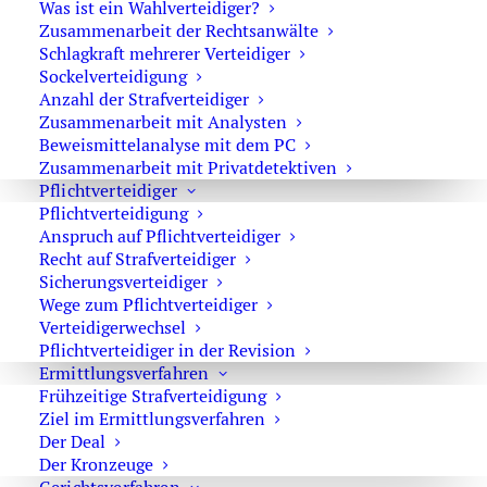
Was ist ein Wahlverteidiger?
Zusammenarbeit der Rechtsanwälte
Straftatbestände des Waffenrechts
Schlagkraft mehrerer Verteidiger
Sockelverteidigung
Anzahl der Strafverteidiger
Zusammenarbeit mit Analysten
Beweismittelanalyse mit dem PC
Das Waffenrecht
Zusammenarbeit mit Privatdetektiven
Pflichtverteidiger
Pflichtverteidigung
Anspruch auf Pflichtverteidiger
Recht auf Strafverteidiger
Sicherungsverteidiger
besonders schwere Fall der Nötigung
Wege zum Pflichtverteidiger
Verteidigerwechsel
Pflichtverteidiger in der Revision
Ermittlungsverfahren
Frühzeitige Strafverteidigung
Die Tatbestände der
Ziel im Ermittlungsverfahren
Menschenhandelsdelikte
Der Deal
Der Kronzeuge