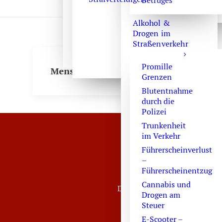
Betruges
Alkohol &
Drogen im
Straßenverkehr
Promille
Menschenhandel
Grenzen
Blutentnahme
durch die
Polizei
Trunkenheit
im Verkehr
Führerscheinverlust
Strafverteidiger-No
–
Führerscheinentzug
Sie er
Cannabis und
Die Sekretärinnen sind zur V
Drogen am
Steuer
E-Scooter –