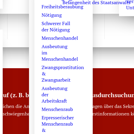
Ver
Befangenheit des Staatsanwalts
Freiheitsberaubung
Unt
Nötigung
Schwerer Fall
der Nötigung
Menschenhandel
Ausbeutung
im
Menschenhandel
Zwangsprostitution
&
Zwangsarbeit
Ausbeutung
truf (z. B. bei Festnahme oder Hausdurchsuchu
der
Arbeitskraft
reichen die Anwaltskanzlei an den Wochentagen über das Sekre
Menschenraub
erschwiegenheit verpflichtet. Erforderliche Erstinformationen 
Erpresserischer
Menschenraub
&