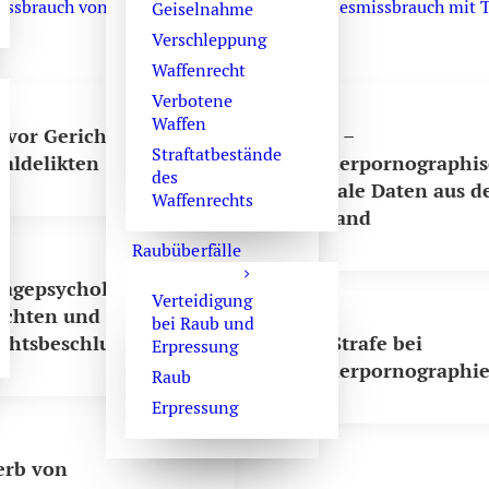
issbrauch von Kindern
, oder auch zum
Kindesmissbrauch mit T
Geiselnahme
Verschleppung
Waffenrecht
Verbotene
Waffen
 vor Gericht bei
Kipo –
Straftatbestände
aldelikten
Kinderpornographi
des
digitale Daten aus 
Waffenrechts
Ausland
Raubüberfälle
agepsychologisches
Verteidigung
achten und
bei Raub und
chtsbeschluss
Die Strafe bei
Erpressung
Kinderpornographi
Raub
Erpressung
erb von