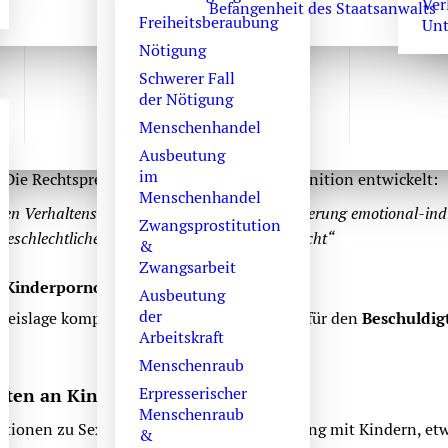
Ver
Befangenheit des Staatsanwalts
Freiheitsberaubung
Unt
Nötigung
Schwerer Fall
der Nötigung
bare Besitz, die Verbreitung und der Erwerb kinderpornographisc
Menschenhandel
n unbestimmter Rechtsbegriff genannt wird. Das Gesetz definiert
Ausbeutung
im
. Die Rechtsprechung hat dazu folgende Definition entwickelt:
Menschenhandel
llen Verhaltens unter weitgehender Ausklammerung emotional-indiv
Zwangsprostitution
eschlechtlicher Begierde oder Betätigung macht“
&
Zwangsarbeit
n Kinderpornographie
Ausbeutung
der
weislage kompliziert. Das wirkt sich positiv für den
Beschuldig
Arbeitskraft
Menschenraub
Erpresserischer
kten an Kindern
Menschenraub
mationen zu Sexualdelikten im Zusammenhang mit Kindern, et
&