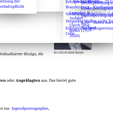
letzung der
bei Soforthilfe
Erfolgreiche Revision OLG
Rechtsprechung z
erhaltspflicht
Brandenburg – Kindesmis
Kinderpornograp
Lageplan &
Verletzung rechtlichen Ge
Jugendpornograp
Anfahrt
Verpackte Waffen nicht Ta
Kipo – Daten aus
Ulrich Dost-
Ausland
Erfolgreiche Sprungrevisi
her Schriften.
Roxin (1959 –
Celle
2020)
 nicht, was Pornographie
RA Ulrich Dost-Roxin
idualisierter Bezüge, die
ten
oder
Angeklagten
aus. Das bietet gute
wa zur
Jugendpornographie
,