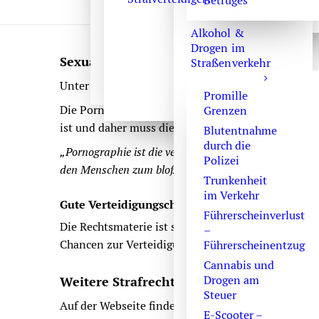
Betruges
Alkohol &
Drogen im
Sexualstraftaten gegen Kinder
Straßenverkehr
Unter strafbare Kinderpornographie fällt der straf
Promille
Die Pornographie ist das, was in der Juristerei ei
Grenzen
ist und daher muss dieser Begriff ausgelegt werden
Blutentnahme
durch die
„Pornographie ist die vergröbernde Darstellung sexue
Polizei
den Menschen zum bloßen (auswechselbaren) Objekt g
Trunkenheit
im Verkehr
Gute Verteidigungschancen in Verfahren wege
Führerscheinverlust
Die Rechtsmaterie ist schwierig. Oft ist auch die Be
–
Chancen zur Verteidigung bis zum
Freispruch
.
Führerscheinentzug
Cannabis und
Drogen am
Weitere Strafrechtsnormen zu Sexualdeli
Steuer
Auf der Webseite finden Sie weitergehende Infor
E-Scooter –