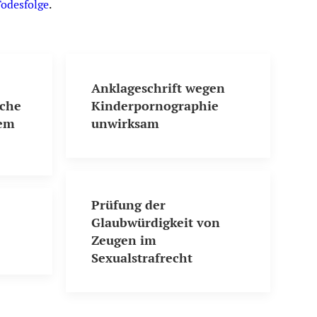
odesfolge
.
Anklageschrift wegen
sche
Kinderpornographie
dem
unwirksam
Prüfung der
Glaubwürdigkeit von
e
Zeugen im
Sexualstrafrecht