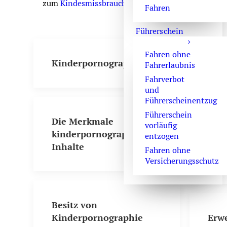
zum
Kindesmissbrauch
, zum
schweren sexuellen M
Fahren
Führerschein
Fahren ohne
Kinderpornographie
Deal
Fahrerlaubnis
Sexu
Fahrverbot
und
Führerscheinentzug
Führerschein
Die Merkmale
vorläufig
kinderpornographische
Auss
entzogen
Inhalte
Gut
Fahren ohne
Geri
Versicherungsschutz
Besitz von
Kinderpornographie
Erw