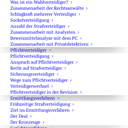
Hausdurchsuchungen):
Was ist ein Wahlverteidiger?
Zusammenarbeit der Rechtsanwälte
0171 65 43 669
Schlagkraft mehrerer Verteidiger
Sockelverteidigung
Sie erreichen die Anwaltskanzlei an den
Anzahl der Strafverteidiger
Wochentagen über das Sekretariat.
Zusammenarbeit mit Analysten
Beweismittelanalyse mit dem PC
Die Sekretärinnen sind zur Verschwiegenheit
Zusammenarbeit mit Privatdetektiven
verpflichtet. Erforderliche Erstinformationen
Pflichtverteidiger
können Sie ihnen anvertrauen.
Pflichtverteidigung
Anspruch auf Pflichtverteidiger
Recht auf Strafverteidiger
Sicherungsverteidiger
Rechtsanwalt Oliver Marson
Wege zum Pflichtverteidiger
Verteidigerwechsel
Adresse: Kurfürstendamm 66, 10707 Berlin
Pflichtverteidiger in der Revision
Telefon:
+49 30 720 22 970
Ermittlungsverfahren
Fax +49 30 720 22 771
Frühzeitige Strafverteidigung
E-Mail:
marson@anwaltmarson.de
Ziel im Ermittlungsverfahren
Der Deal
Der Kronzeuge