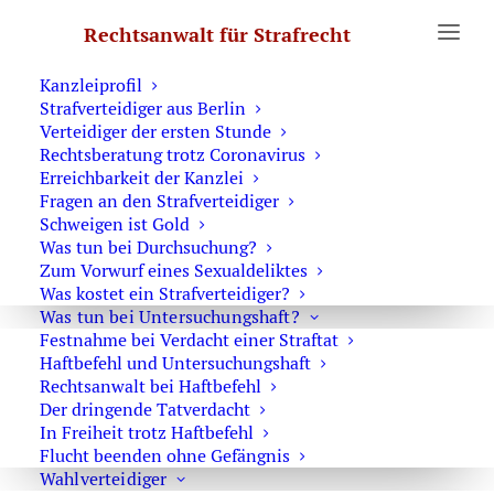
Erste Hilfe
Rechtsanwalt für Strafrecht
Was Sie wissen sollten
Notruf Strafverteidiger 0171 6543669
Kanzleiprofil
Strafverteidiger aus Berlin
Home
Archive by Category "Hauptverhandlung"
Verteidiger der ersten Stunde
Rechtsberatung trotz Coronavirus
Erreichbarkeit der Kanzlei
Fragen an den Strafverteidiger
Schweigen ist Gold
Was tun bei Durchsuchung?
Das Recht des Angeklagten zur
Zum Vorwurf eines Sexualdeliktes
Teilnahme an der Verhandlung
Was kostet ein Strafverteidiger?
Was tun bei Untersuchungshaft?
Festnahme bei Verdacht einer Straftat
Haftbefehl und Untersuchungshaft
Rechtsanwalt bei Haftbefehl
Der dringende Tatverdacht
Strafverteidiger-Notruf (z. B. bei
In Freiheit trotz Haftbefehl
Flucht beenden ohne Gefängnis
Festnahme oder
Wahlverteidiger