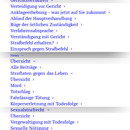
Gerichtsverfahren
Verteidigung vor Gericht
Fax +49 30 720 22 771
Anklageerhebung – was jetzt auf Sie zukommt
E-Mail:
marson@anwaltmarson.de
Ablauf der Hauptverhandlung
Rüge der örtlichen Zuständigkeit
Verfahrensabsprache
Verständigung mit Gericht
Strafbefehl erhalten?
Hilfe im Notfall
Einspruch gegen Strafbefehl
Sie können sich im Notfall rund um die Uhr an uns
News
Übersicht
wenden. Bitte wählen Sie:
0171 65 43 669
Alle Beiträge
Typische Notfälle sind: Festnahme, Anordnung der
Straftaten gegen das Leben
Untersuchungshaft oder Hausdurchsuchungen.
Übersicht
Mord
Totschlag
Fahrlässige Tötung
Körperverletzung mit Todesfolge
Sexualstrafrecht
Übersicht
Impressum
·
Datenschutz
Vergewaltigung mit Todesfolge
Sexuelle Nötigung