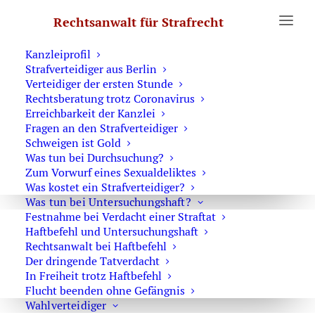
Erste Hilfe
Rechtsanwalt für Strafrecht
Was Sie wissen sollten
Notruf Strafverteidiger 0171 6543669
Kanzleiprofil
Strafverteidiger aus Berlin
Home
Archive by Category "Fahrverbot"
Verteidiger der ersten Stunde
Rechtsberatung trotz Coronavirus
Erreichbarkeit der Kanzlei
Fragen an den Strafverteidiger
Schweigen ist Gold
Was tun bei Durchsuchung?
Blutentnahme durch die Polizei bei
Zum Vorwurf eines Sexualdeliktes
einer Verkehrskontrolle
Was kostet ein Strafverteidiger?
Was tun bei Untersuchungshaft?
Festnahme bei Verdacht einer Straftat
Haftbefehl und Untersuchungshaft
Rechtsanwalt bei Haftbefehl
Fahrverbot und Führerscheinentzug
Der dringende Tatverdacht
In Freiheit trotz Haftbefehl
Flucht beenden ohne Gefängnis
Wahlverteidiger