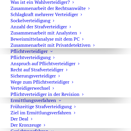
Was ist ein Wahlverteidiger?
Zusammenarbeit der Rechtsanwälte
Schlagkraft mehrerer Verteidiger
Strafverteidiger-Notruf (z. B. bei
Sockelverteidigung
Festnahme oder
Anzahl der Strafverteidiger
Zusammenarbeit mit Analysten
Hausdurchsuchungen):
Beweismittelanalyse mit dem PC
Zusammenarbeit mit Privatdetektiven
0171 65 43 669
Pflichtverteidiger
Pflichtverteidigung
Sie erreichen die Anwaltskanzlei an den
Anspruch auf Pflichtverteidiger
Wochentagen über das Sekretariat.
Recht auf Strafverteidiger
Die Sekretärinnen sind zur Verschwiegenheit
Sicherungsverteidiger
verpflichtet. Erforderliche Erstinformationen
Wege zum Pflichtverteidiger
können Sie ihnen anvertrauen.
Verteidigerwechsel
Pflichtverteidiger in der Revision
Ermittlungsverfahren
Frühzeitige Strafverteidigung
Ziel im Ermittlungsverfahren
Rechtsanwalt Oliver Marson
Der Deal
Adresse: Kurfürstendamm 66, 10707 Berlin
Der Kronzeuge
Telefon:
+49 30 720 22 970