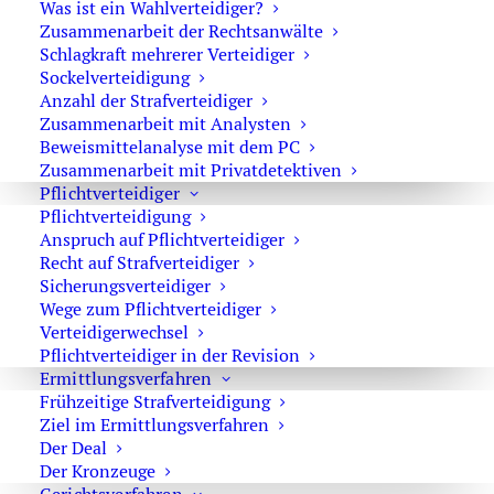
Was ist ein Wahlverteidiger?
0171 65 43 669
Zusammenarbeit der Rechtsanwälte
Schlagkraft mehrerer Verteidiger
Sie erreichen die Anwaltskanzlei an den
Sockelverteidigung
Wochentagen über das Sekretariat.
Anzahl der Strafverteidiger
Die Sekretärinnen sind zur Verschwiegenheit
Zusammenarbeit mit Analysten
Beweismittelanalyse mit dem PC
verpflichtet. Erforderliche Erstinformationen
Zusammenarbeit mit Privatdetektiven
können Sie ihnen anvertrauen.
Pflichtverteidiger
Pflichtverteidigung
Anspruch auf Pflichtverteidiger
Recht auf Strafverteidiger
Rechtsanwalt Oliver Marson
Sicherungsverteidiger
Wege zum Pflichtverteidiger
Adresse: Kurfürstendamm 66, 10707 Berlin
Verteidigerwechsel
Telefon:
+49 30 720 22 970
Pflichtverteidiger in der Revision
Fax +49 30 720 22 771
Ermittlungsverfahren
E-Mail:
marson@anwaltmarson.de
Frühzeitige Strafverteidigung
Ziel im Ermittlungsverfahren
Der Deal
Der Kronzeuge