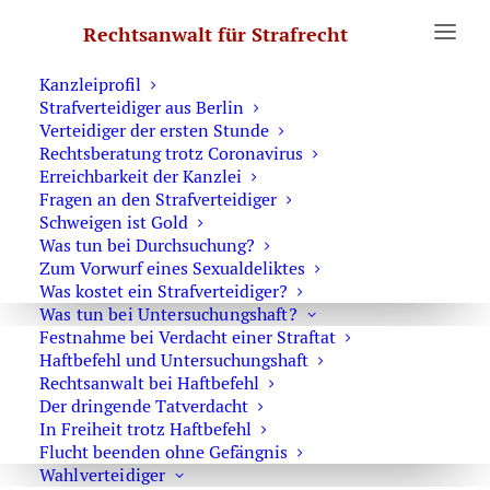
Erste Hilfe
Rechtsanwalt für Strafrecht
Was Sie wissen sollten
Notruf Strafverteidiger 0171 6543669
Kanzleiprofil
Strafverteidiger aus Berlin
Home
Archive by Category "Berichterstattung"
Verteidiger der ersten Stunde
Rechtsberatung trotz Coronavirus
Erreichbarkeit der Kanzlei
Fragen an den Strafverteidiger
Schweigen ist Gold
Was tun bei Durchsuchung?
Rechtsanwalt und Presse
Zum Vorwurf eines Sexualdeliktes
Was kostet ein Strafverteidiger?
Was tun bei Untersuchungshaft?
Festnahme bei Verdacht einer Straftat
Haftbefehl und Untersuchungshaft
Rechtsanwalt bei Haftbefehl
Strafverteidiger-Notruf (z. B. bei
Der dringende Tatverdacht
In Freiheit trotz Haftbefehl
Festnahme oder
Flucht beenden ohne Gefängnis
Hausdurchsuchungen):
Wahlverteidiger