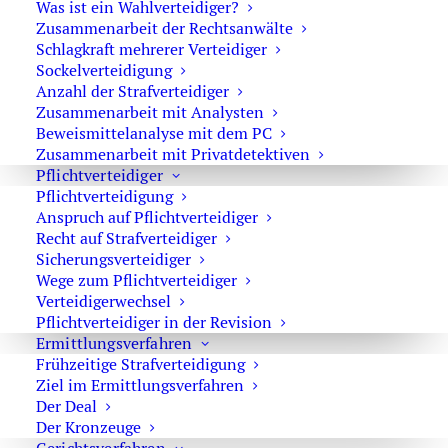
„Nein heißt Nein“
Was ist ein Wahlverteidiger?
Zusammenarbeit der Rechtsanwälte
Allgemein
,
Sexualstrafrecht
Schlagkraft mehrerer Verteidiger
28. Juni 2016
Sockelverteidigung
Anzahl der Strafverteidiger
Zusammenarbeit mit Analysten
Beweismittelanalyse mit dem PC
Zusammenarbeit mit Privatdetektiven
Manchmal gibts KO-Tropfen und
Pflichtverteidiger
Pflichtverteidigung
manchmal Gina-Lisa Lohfink
Anspruch auf Pflichtverteidiger
Sexualstrafrecht
Recht auf Strafverteidiger
Sicherungsverteidiger
23. Juni 2016
Wege zum Pflichtverteidiger
Verteidigerwechsel
Pflichtverteidiger in der Revision
Ermittlungsverfahren
Frühzeitige Strafverteidigung
Wirklich sexueller Missbrauch?
Ziel im Ermittlungsverfahren
Der Deal
Sexualstrafrecht
Der Kronzeuge
2. März 2016