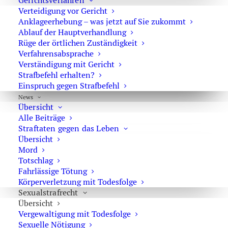
Gerichtsverfahren
Verteidigung vor Gericht
Anklageerhebung – was jetzt auf Sie zukommt
Ablauf der Hauptverhandlung
Rüge der örtlichen Zuständigkeit
Opfer einer Vergewaltigung nach KO
Verfahrensabsprache
Tropfen
Verständigung mit Gericht
Strafbefehl erhalten?
Skurriles Recht
,
Sexualstrafrecht
Einspruch gegen Strafbefehl
29. Februar 2016
News
Übersicht
Alle Beiträge
Straftaten gegen das Leben
Übersicht
Verfahrenseinstellung mit Urteil bei
Mord
Totschlag
Vergewaltigung
Fahrlässige Tötung
Sexualstrafrecht
,
Prozessrecht
Körperverletzung mit Todesfolge
Sexualstrafrecht
5. Januar 2016
Übersicht
Vergewaltigung mit Todesfolge
Sexuelle Nötigung