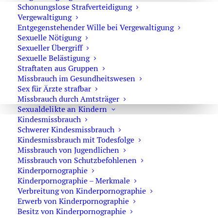
Schonungslose Strafverteidigung
Adresse: Kurfürstendamm 66, 10707 Berlin
Vergewaltigung
Telefon:
+49 30 720 22 970
Entgegenstehender Wille bei Vergewaltigung
Fax +49 30 720 22 771
Sexuelle Nötigung
E-Mail:
marson@anwaltmarson.de
Sexueller Übergriff
Sexuelle Belästigung
Straftaten aus Gruppen
Missbrauch im Gesundheitswesen
Sex für Ärzte strafbar
Hilfe im Notfall
Missbrauch durch Amtsträger
Sexualdelikte an Kindern
Sie können sich im Notfall rund um die Uhr an uns
Kindesmissbrauch
wenden. Bitte wählen Sie:
0171 65 43 669
Schwerer Kindesmissbrauch
Kindesmissbrauch mit Todesfolge
Typische Notfälle sind: Festnahme, Anordnung der
Missbrauch von Jugendlichen
Untersuchungshaft oder Hausdurchsuchungen.
Missbrauch von Schutzbefohlenen
Kinderpornographie
Kinderpornographie – Merkmale
Verbreitung von Kinderpornographie
Erwerb von Kinderpornographie
Besitz von Kinderpornographie
Impressum
·
Datenschutz