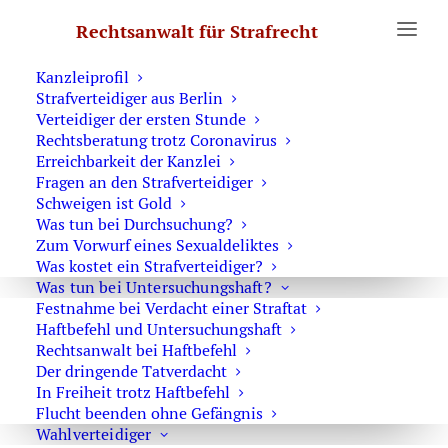
Erste Hilfe
Rechtsanwalt für Strafrecht
Was Sie wissen sollten
Notruf Strafverteidiger 0171 6543669
Kanzleiprofil
Strafverteidiger aus Berlin
(
)
Home
Archive by Category "Sexualstrafrecht"
Page 3
Verteidiger der ersten Stunde
Rechtsberatung trotz Coronavirus
Erreichbarkeit der Kanzlei
Fragen an den Strafverteidiger
Schweigen ist Gold
Was tun bei Durchsuchung?
Richterin kann Geburt des Freispruchs
Zum Vorwurf eines Sexualdeliktes
nicht verhindern
Was kostet ein Strafverteidiger?
Was tun bei Untersuchungshaft?
Allgemein
,
Sexualstrafrecht
Festnahme bei Verdacht einer Straftat
25. August 2016
Haftbefehl und Untersuchungshaft
Rechtsanwalt bei Haftbefehl
Der dringende Tatverdacht
In Freiheit trotz Haftbefehl
Flucht beenden ohne Gefängnis
Louvre: Mona Lisa sagt „Nein“ zu
Wahlverteidiger