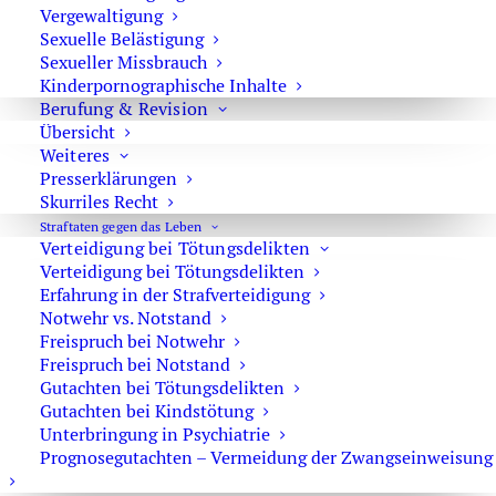
Vergewaltigung
Sexuelle Belästigung
Vergewaltigung –
Sexueller Missbrauch
Verfahrenseinstellung mit
Kinderpornographische Inhalte
Prozessurteil
Berufung & Revision
Übersicht
Sexualstrafrecht
Weiteres
17. November 2015
Presserklärungen
Skurriles Recht
Straftaten gegen das Leben
Verteidigung bei Tötungsdelikten
Verteidigung bei Tötungsdelikten
Haftbefehl wegen schweren sexuellen
Erfahrung in der Strafverteidigung
Notwehr vs. Notstand
Missbrauchs aufgehoben
Freispruch bei Notwehr
Sexualstrafrecht
,
Haft
,
Revision
Freispruch bei Notstand
Gutachten bei Tötungsdelikten
5. Oktober 2015
Gutachten bei Kindstötung
Unterbringung in Psychiatrie
Prognosegutachten – Vermeidung der Zwangseinweisung