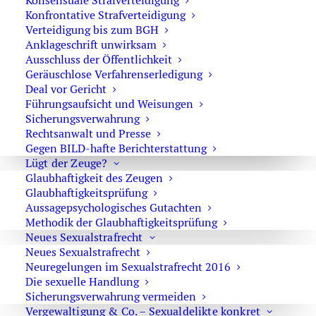
Konsensuale Strafverteidigung
Konfrontative Strafverteidigung
Verteidigung bis zum BGH
Anklageschrift unwirksam
Ausschluss der Öffentlichkeit
Strafverteidiger-Notruf (z. B. bei
Geräuschlose Verfahrenserledigung
Deal vor Gericht
Festnahme oder
Führungsaufsicht und Weisungen
Hausdurchsuchungen):
Sicherungsverwahrung
Rechtsanwalt und Presse
0171 65 43 669
Gegen BILD-hafte Berichterstattung
Lügt der Zeuge?
Sie erreichen die Anwaltskanzlei an den
Glaubhaftigkeit des Zeugen
Wochentagen über das Sekretariat.
Glaubhaftigkeitsprüfung
Die Sekretärinnen sind zur Verschwiegenheit
Aussagepsychologisches Gutachten
Methodik der Glaubhaftigkeitsprüfung
verpflichtet. Erforderliche Erstinformationen
Neues Sexualstrafrecht
können Sie ihnen anvertrauen.
Neues Sexualstrafrecht
Neuregelungen im Sexualstrafrecht 2016
Die sexuelle Handlung
Sicherungsverwahrung vermeiden
Rechtsanwalt Oliver Marson
Vergewaltigung & Co. – Sexualdelikte konkret