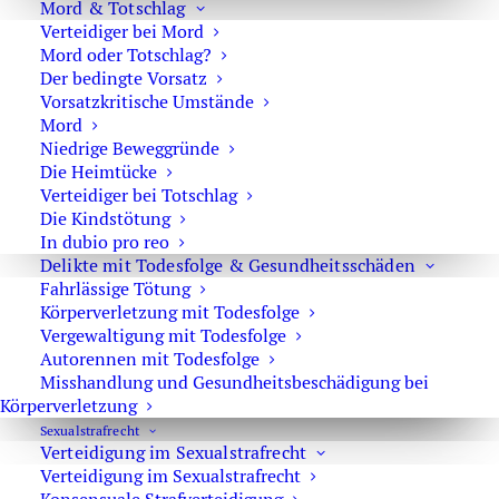
Mord & Totschlag
BGH – kein Verstoß gegen Weisungen
Verteidiger bei Mord
während der Führungsaufsicht
Mord oder Totschlag?
feststellbar
Der bedingte Vorsatz
Vorsatzkritische Umstände
Sexualstrafrecht
,
Revision
Mord
18. September 2015
Niedrige Beweggründe
Die Heimtücke
Verteidiger bei Totschlag
Die Kindstötung
In dubio pro reo
BGH – Besitz kinderpornographischer
Delikte mit Todesfolge & Gesundheitsschäden
Schriften nicht strafbar
Fahrlässige Tötung
Körperverletzung mit Todesfolge
Sexualstrafrecht
,
Revision
Vergewaltigung mit Todesfolge
Autorennen mit Todesfolge
16. September 2015
Misshandlung und Gesundheitsbeschädigung bei
Körperverletzung
Sexual­strafrecht
Verteidigung im Sexualstrafrecht
1
2
3
4
5
Verteidigung im Sexualstrafrecht